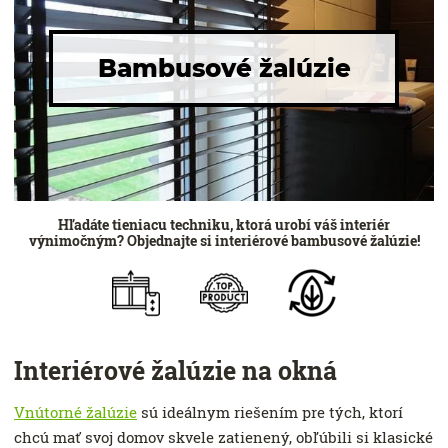
Bambusové žalúzie
Hľadáte tieniacu techniku, ktorá urobí váš interiér
výnimočným? Objednajte si interiérové bambusové žalúzie!
Interiérové ​​žalúzie na okná
Vnútorné žalúzie
sú ideálnym riešením pre tých, ktorí
chcú mať svoj domov skvele zatienený, obľúbili si klasické