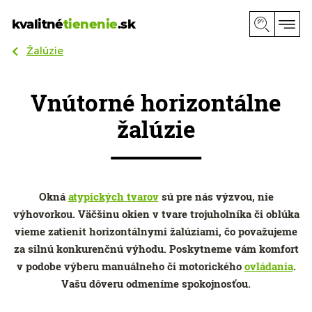
kvalitné
tienenie
.sk
Žalúzie
Vnútorné horizontálne
žalúzie
Okná
atypických tvarov
sú pre nás výzvou, nie
výhovorkou. Väčšinu okien v tvare trojuholníka či oblúka
vieme zatienit horizontálnymi žalúziami, čo považujeme
za silnú konkurenčnú výhodu. Poskytneme vám komfort
v podobe výberu manuálneho či motorického
ovládania
.
Vašu dôveru odmeníme spokojnosťou.