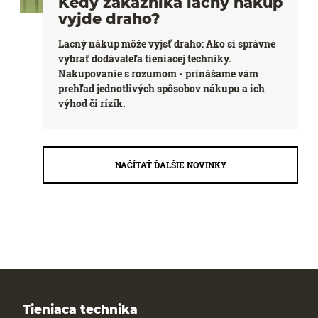
Kedy zákazníka lacný nákup
vyjde draho?
Lacný nákup môže vyjsť draho: Ako si správne
vybrať dodávateľa tieniacej techniky.
Nakupovanie s rozumom - prinášame vám
prehľad jednotlivých spôsobov nákupu a ich
výhod či rízík.
NAČÍTAŤ ĎALŠIE NOVINKY
Tieniaca technika