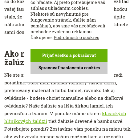
sa do každého interiéru. Nebudú vôbec narušovať vzhľad
čo hľadáte. Aj preto potrebujeme váš
súhlas s ukladaním cookies.
vašej fasády, v oknách sú nenápadné. Ak by sa náhodou
Niektoré sú nevyhnutné pre
stalo, že sa vám žalúzie poškodia, ľahko u nás zakúpite
fungovanie stránok, ďalšie nám
náhradné diely a opravu vo väčšine prípadoch zvládnete
pomáhajú, aby sme vás neobťažovali
nevhodne zvolenou reklamou.
sami doma za pár minút.
Ďakujeme.
Podrobnosti o cookies
Ako na výber interiérových
Prijať všetko a pokračovať
žalúzií?
Spravovať nastavenia cookies
Nie ste si istí, aké žalúzie vybrať? S výberom vám radi
poradíme. Stačí nám napísať rozmery vašich okien,
preferovaný materiál a farbu lamiel, rovnako tak aj
ovládanie - budete chcieť manuálne alebo na diaľkové
ovládanie? Naše žalúzie sa líšia šírkou lamiel, ich
pevnosťou a tvarom. V ponuke máme okrem
klasických
hliníkových žalúzií
tiež žalúzie drevené a bambusové.
Potrebujete poradiť? Zostavíme vám ponuku na mieru tak,
aby vyhovovala presne vašim možnostiam aj rozpočtu.