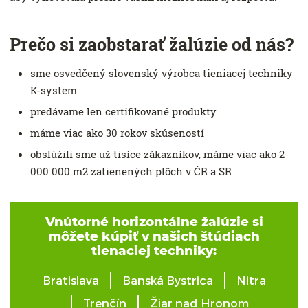
Prečo si zaobstarať žalúzie od nás?
sme osvedčený slovenský výrobca tieniacej techniky
K-system
predávame len certifikované produkty
máme viac ako 30 rokov skúseností
obslúžili sme už tisíce zákazníkov, máme viac ako 2
000 000 m2 zatienených plôch v ČR a SR
Vnútorné horizontálne žalúzie si
môžete kúpiť v našich štúdiach
tienaciej techniky:
Bratislava
Banská Bystrica
Nitra
Trenčín
Žiar nad Hronom