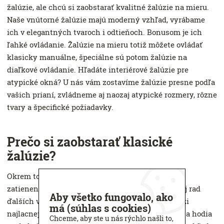
žalúzie, ale chcú si zaobstarať kvalitné žalúzie na mieru.
Naše vnútorné žalúzie majú moderný vzhľad, vyrábame
ich v elegantných tvaroch i odtieňoch. Bonusom je ich
ľahké ovládanie. Žalúzie na mieru totiž môžete ovládať
klasicky manuálne, špeciálne sú potom žalúzie na
diaľkové ovládanie. Hľadáte interiérové ​​žalúzie pre
atypické okná? U nás vám zostavíme žalúzie presne podľa
vašich prianí, zvládneme aj naozaj atypické rozmery, rôzne
tvary a špecifické požiadavky.
Prečo si zaobstarať klasické
žalúzie?
Okrem toho, že sú interiérové ​​žalúzie skvelé pre
zatienenie okien a jednoducho sa ovládajú, majú aj rad
Aby všetko fungovalo, ako
ďalších výhod. Vnútorné žalúzie patria totiž medzi
má (súhlas s cookies)
najlacnejšie riešenie, ľahko sa montujú aj udržujú a hodia
Chceme, aby ste u nás rýchlo našli to,