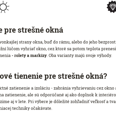
ie pre strešné okná
 vonkajšej strany okna, buď do rámu, alebo do jeho bezpros
žní lúčom vyhriať okno, cez ktoré sa potom teplota prenes
enenia
- rolety a markízy
. Oba varianty majú svoje výhody.
ové ​​tienenie pre strešné okná?
tné zatienenie a izoláciu - zabránia vyhrievaniu cez okno 
aj na zatienenie, ale sú odporúčané aj ako doplnok k interi
me aj v lete. Pri výbere je dôležité zohľadniť veľkosť a tva
eniacej techniky očakávate.