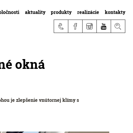
oločnosti
aktuality
produkty
realizácie
kontakty
šné okná
ohou je zlepšenie vnútornej klímy s