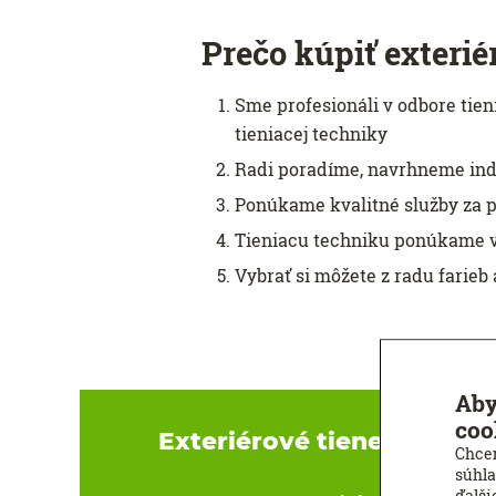
Prečo kúpiť exterié
Sme profesionáli v odbore tie
tieniacej techniky
Radi poradíme, navrhneme indi
Ponúkame kvalitné služby za 
Tieniacu techniku ​​ponúkame 
Vybrať si môžete z radu farieb
Aby
coo
Exteriérové tienenie pre s
Chcem
súhla
ďalši