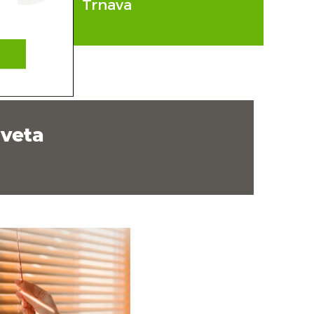
 Hronom
Trnava
sveta