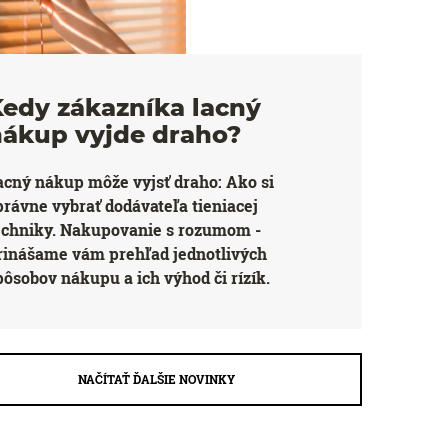
edy zákazníka lacný
nákup vyjde draho?
acný nákup môže vyjsť draho: Ako si
právne vybrať dodávateľa tieniacej
echniky. Nakupovanie s rozumom -
rinášame vám prehľad jednotlivých
pôsobov nákupu a ich výhod či rízík.
NAČÍTAŤ ĎALŠIE NOVINKY