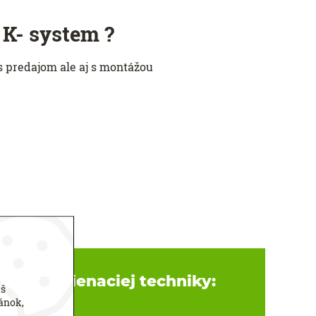
 K- system ?
s predajom ale aj s montážou
túdiach tienaciej techniky:
áš
ánok,