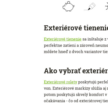
Exteriérové ​​tienen
Exteriérové ​​tienenie
sa inštaluje z
perfektne zatieni a zároveň neumo
môžete hneď z dvoch variantov ti
Ako vybrať exteriér
Exteriérové ​​rolety
poskytujú perfek
von. Exteriérové ​​markízy slúžia 
potom poskytujú skvelý komfort v zi
očakávania - čo od exteriérovej ti