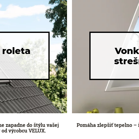
 roleta
Vonka
stre
ne zapadne do štýlu vašej
Pomáha zlepšiť tepelno – i
ov od výrobcu VELUX.