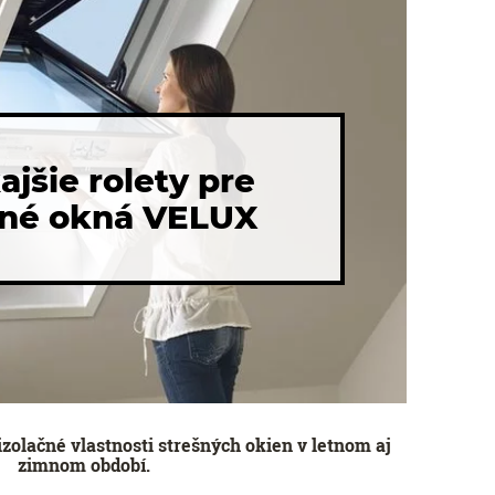
jšie rolety pre
šné okná VELUX
zolačné vlastnosti strešných okien v letnom aj
zimnom období.