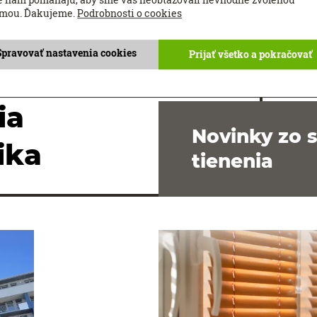
ká Bystrica
Nitra
Trenčín
Žiar nad
amou. Ďakujeme.
Podrobnosti o cookies
Spravovať nastavenia cookies
Prijať všetko a pokračovať
ia
Novinky zo 
ika
tienenia