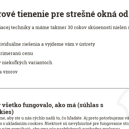
rové tienenie pre strešné okná od
niacej techniky a máme takmer 30 rokov skúseností nielen 
viduálne riešenia a vyjdeme vám v ústrety
primeranú cenu
v niekoľkých variantoch
 a vzorov
 všetko fungovalo, ako má (súhlas s
kies)
trešné okná si môžete kúpiť v našich š
e, aby ste u nás rýchlo našli to, čo hľadáte. Aj preto potrebujeme v
s s ukladaním cookies. Niektoré sú nevyhnutné pre fungovanie str
e nám pomáhajú, aby sme vás neobťažovali nevhodne zvolenou