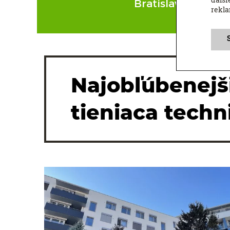
Bratislava
Bans
rekl
Najobľúbenejš
tieniaca techn