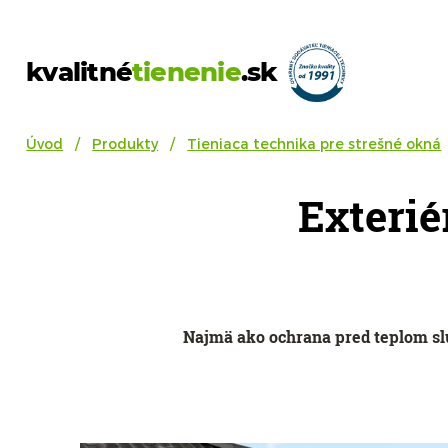
kvalitné
tienenie
.sk
Úvod
Produkty
Tieniaca technika pre strešné okná
Exterié
Najmä ako ochrana pred teplom sl