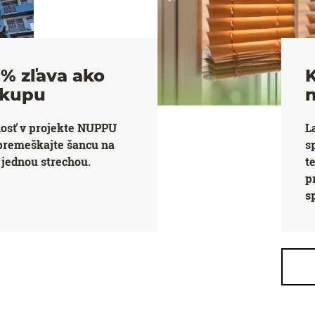
% zľava ako
K
ákupu
nosť v projekte NUPPU
L
premeškajte šancu na
s
jednou strechou.
t
p
s