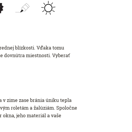
trednej blízkosti. Vďaka tomu
ie dovnútra miestnosti. Vyberať
a v zime zase bránia úniku tepla
érovým roletám a žalúziám. Spoločne
r okna, jeho materiál a vaše