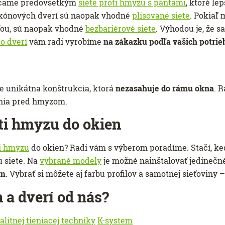
účame predovšetkým
siete proti hmyzu s pántami
, ktoré le
lkónových dverí sú naopak vhodné
plisované siete
. Pokiaľ 
ťou, sú naopak vhodné
bezbariérové ​​siete
. Výhodou je, že s
do dverí
vám radi vyrobíme
na zákazku podľa vašich potrie
e unikátna konštrukcia, ktorá
nezasahuje do rámu okna
. 
ánia pred hmyzom.
oti hmyzu do okien
ti hmyzu
do okien? Radi vám s výberom poradíme. Stačí, 
u siete. Na
vybrané modely
je možné nainštalovať jedinečné
ím
. Vybrať si môžete aj farbu profilov a samotnej sieťoviny –
n a dverí od nás?
alitnej tieniacej techniky
K-system