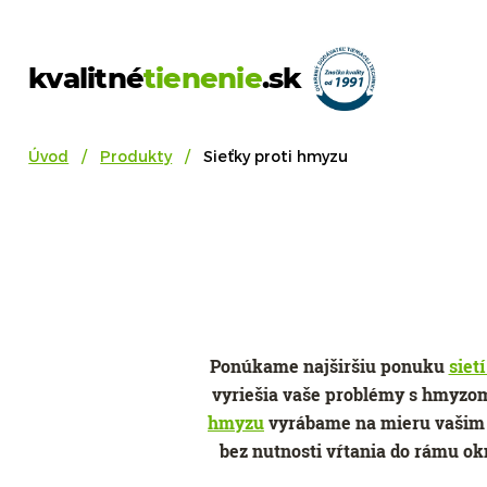
kvalitné
tienenie
.sk
Úvod
Produkty
Sieťky proti hmyzu
Ponúkame najširšiu ponuku
siet
vyriešia vaše problémy s hmyzom.
hmyzu
vyrábame na mieru vašim 
bez nutnosti vŕtania do rámu ok