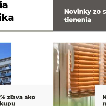
ia
Novinky zo 
ika
tienenia
% zľava ako
K
ákupu