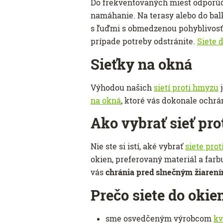
Do frekventovaných miest odpor
namáhanie. Na terasy alebo do ba
s ľuďmi s obmedzenou pohyblivos
prípade potreby odstránite.
Siete 
Sieťky na okná
Výhodou našich
sietí proti hmyzu
j
na okná
, ktoré vás dokonale ochr
Ako vybrať sieť pr
Nie ste si istí, aké vybrať
siete pro
okien, preferovaný materiál a farb
vás
chránia pred slnečným žiaren
Prečo siete do okie
sme osvedčeným výrobcom
kv