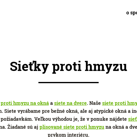
o sp
Sieťky proti hmyzu
í proti hmyzu na okná
a
siete na dvere
. Naše
siete proti hm
 Siete vyrábame pre bežné okná, ale aj atypické okná a in
požiadavkám. Veľkou výhodou je, že v ponuke nájdete
sie
na. Žiadané sú aj
plisované siete proti hmyzu
na okná a dve
prvkom interiéru.