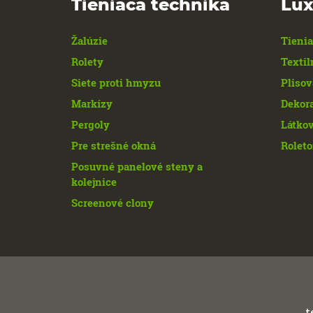
Tieniaca technika
Lux
Žalúzie
Tienia
Rolety
Textil
Siete proti hmyzu
Plisov
Markízy
Dekor
Pergoly
Látkov
Pre strešné okná
Roleto
Posuvné panelové steny a
kolejnice
Screenové clony
t