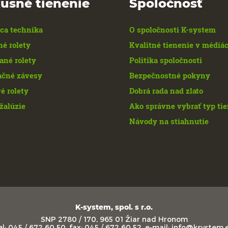
usné tienenie
Spoločnosť
ca technika
O spoločnosti K-system
né rolety
Kvalitné tienenie v médiá
ané rolety
Politika spoločnosti
ačné závesy
Bezpečnostné pokyny
é rolety
Dobrá rada nad zlato
žalúzie
Ako správne vybrať typ ti
Návody na stiahnutie
K-system, spol. s r.o.
SNP 2780 / 170, 965 01 Žiar nad Hronom
el: 045 / 672 60 50, fax: 045 / 672 60 52, e-mail: info@ksystem.