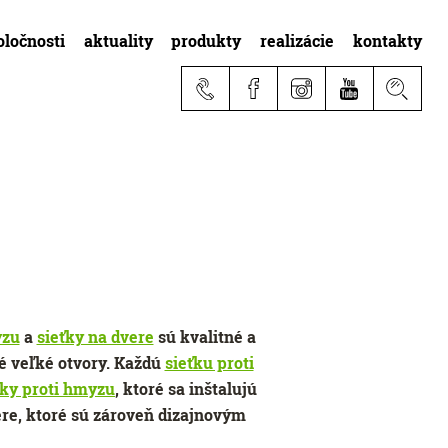
oločnosti
aktuality
produkty
realizácie
kontakty
yzu
a
sieťky na dvere
sú kvalitné a
é veľké otvory. Každú
sieťku proti
ťky proti hmyzu
, ktoré sa inštalujú
re, ktoré sú zároveň dizajnovým