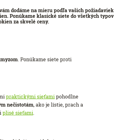
 vám dodáme na mieru podľa vašich požiadaviek
kien. Ponúkame klasické siete do všetkých typov
okien za skvelé ceny.
 hmyzom
. Ponúkame siete proti
imi
praktickými sieťami
pohodlne
vým nečistotám
, ako je lístie, prach a
i
plisé sieťami
.