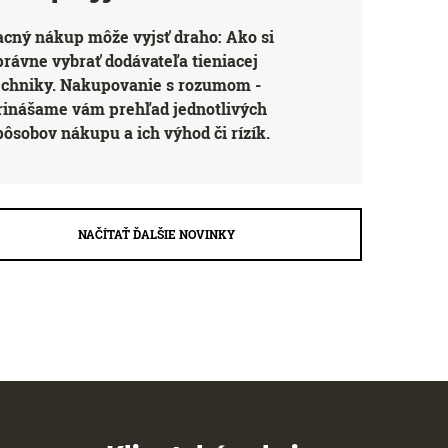
acný nákup môže vyjsť draho: Ako si
právne vybrať dodávateľa tieniacej
echniky. Nakupovanie s rozumom -
rinášame vám prehľad jednotlivých
pôsobov nákupu a ich výhod či rízík.
NAČÍTAŤ ĎALŠIE NOVINKY