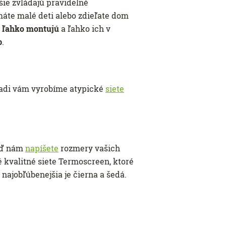
pšie zvládajú pravidelné
máte malé deti alebo zdieľate dom
a
ľahko montujú
a ľahko ich v
b
.
Radi vám vyrobíme atypické
siete
keď nám
napíšete
rozmery vašich
 kvalitné siete Termoscreen, ktoré
 najobľúbenejšia je čierna a šedá.