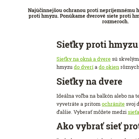
Najúčinnejšou ochranou proti nepríjemnému h
proti hmyzu. Ponúkame dverové siete proti hm
rozmeroch.
Sieťky proti hmyzu
Sieťky na okná a dvere
sú skvelým
hmyzu
do dverí
a
do okien
rôznych 
Sieťky na dvere
Ideálna voľba na balkón alebo na t
vyvetráte a pritom
ochránite
svoj 
ďalšie. Vyberať môžete medzi
sieť
Ako vybrať sieť pr