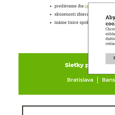
predávame iba
certifikované 
skúsenosti zbierame už viac a
Aby
máme tisíce spokojných zákazní
coo
Chcem
súhla
ďalši
rekl
Sieťky proti hmy
Bratislava
Bans