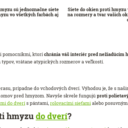
myzu sú jednoznačne siete
Siete do okien proti hmyzu
yzu vo všetkých farbách aj
na rozmery a tvar vašich o
i pomocníkmi, ktorí
chránia váš interiér pred nežiadúcim
typov, vrátane atypických rozmerov a veľkostí.
erasu, prípadne do vchodových dverí. Výhodou je, že s naš
domov pred hmyzom. Navyše skvele fungujú
proti polieta
ami do dverí
s pántami,
rolovacími sieťami
alebo posuvným
oti hmyzu
do dverí
?