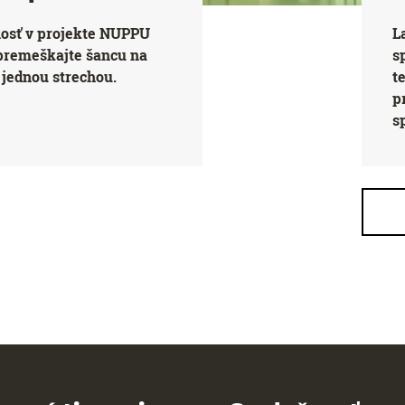
nosť v projekte NUPPU
L
premeškajte šancu na
s
jednou strechou.
t
p
s