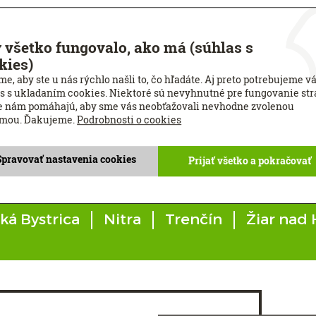
produkty
, u ktorých poznáme pôvod a kvalitu výroby
ko 32 rokov
 všetko fungovalo, ako má (súhlas s
kov, zatienili sme viac ako 200 000 m² plôch v ČR a SR
kies)
e, aby ste u nás rýchlo našli to, čo hľadáte. Aj preto potrebujeme v
s s ukladaním cookies. Niektoré sú nevyhnutné pre fungovanie str
e nám pomáhajú, aby sme vás neobťažovali nevhodne zvolenou
amou. Ďakujeme.
Podrobnosti o cookies
Spravovať nastavenia cookies
Prijať všetko a pokračovať
zu si môžete kúpiť v našich štúdiach ti
ká Bystrica
Nitra
Trenčín
Žiar nad