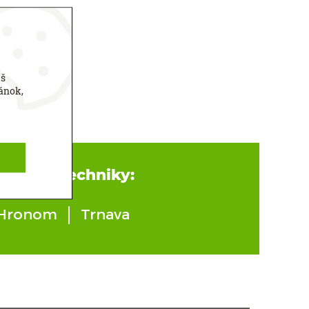
áš
ánok,
enaciej techniky:
 Hronom
Trnava