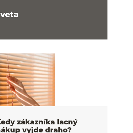
sveta
edy zákazníka lacný
nákup vyjde draho?