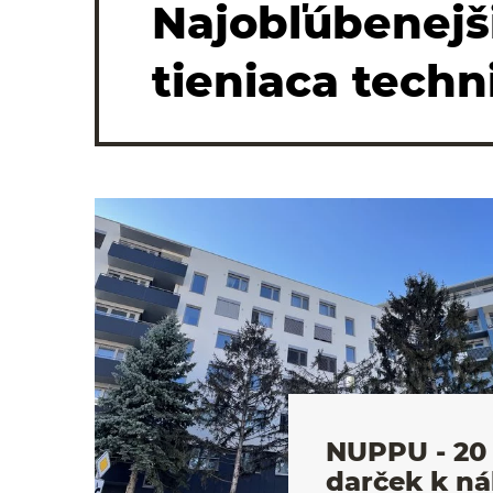
Najobľúbenejš
tieniaca techn
NUPPU - 20 
darček k n