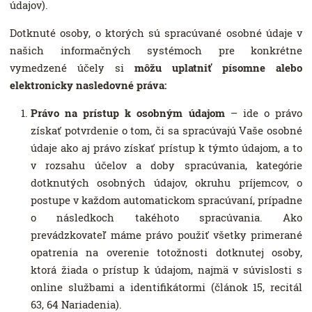
údajov).
Dotknuté osoby, o ktorých sú spracúvané osobné údaje v
našich informačných systémoch pre konkrétne
vymedzené účely si
môžu uplatniť písomne alebo
elektronicky nasledovné práva:
Právo na prístup k osobným údajom
– ide o právo
získať potvrdenie o tom, či sa spracúvajú Vaše osobné
údaje ako aj právo získať prístup k týmto údajom, a to
v rozsahu účelov a doby spracúvania, kategórie
dotknutých osobných údajov, okruhu príjemcov, o
postupe v každom automatickom spracúvaní, prípadne
o následkoch takéhoto spracúvania. Ako
prevádzkovateľ máme právo použiť všetky primerané
opatrenia na overenie totožnosti dotknutej osoby,
ktorá žiada o prístup k údajom, najmä v súvislosti s
online službami a identifikátormi (článok 15, recitál
63, 64 Nariadenia).