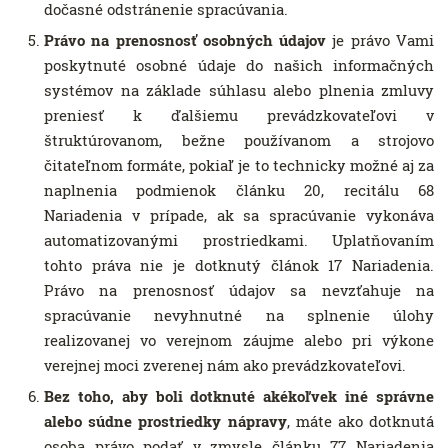
dočasné odstránenie spracúvania.
Právo na prenosnosť osobných údajov
je právo Vami
poskytnuté osobné údaje do našich informačných
systémov na základe súhlasu alebo plnenia zmluvy
preniesť k ďalšiemu prevádzkovateľovi v
štruktúrovanom, bežne používanom a strojovo
čitateľnom formáte, pokiaľ je to technicky možné aj za
naplnenia podmienok článku 20, recitálu 68
Nariadenia v prípade, ak sa spracúvanie vykonáva
automatizovanými prostriedkami. Uplatňovaním
tohto práva nie je dotknutý článok 17 Nariadenia.
Právo na prenosnosť údajov sa nevzťahuje na
spracúvanie nevyhnutné na splnenie úlohy
realizovanej vo verejnom záujme alebo pri výkone
verejnej moci zverenej nám ako prevádzkovateľovi.
Bez toho, aby boli dotknuté akékoľvek iné správne
alebo súdne prostriedky nápravy
, máte ako dotknutá
osoba právo podať v zmysle článku 77 Nariadenia