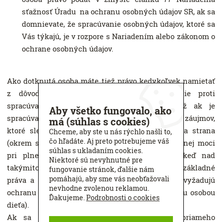
sťažnosť Úradu na ochranu osobných údajov SR, ak sa
domnievate, že spracúvanie osobných údajov, ktoré sa
Vás týkajú, je v rozpore s Nariadením alebo zákonom o
ochrane osobných údajov.
Ako dotknutá osoba máte tiež právo kedykoľvek namietať
z dôvodov týkajúcich sa konkrétnej situácie proti
spracúvaniu Vašich osobných údajov, taktiež ak je
Aby všetko fungovalo, ako
spracúvanie nevyhnutné na účely oprávnených záujmov,
má (súhlas s cookies)
ktoré sledujeme ako prevádzkovateľ alebo tretia strana
Chceme, aby ste u nás rýchlo našli to,
čo hľadáte. Aj preto potrebujeme váš
(okrem spracúvania vykonávanom orgánmi verejnej moci
súhlas s ukladaním cookies.
pri plnení ich úloh), s výnimkou prípadov, keď nad
Niektoré sú nevyhnutné pre
takýmito záujmami prevažujú Vaše záujmy alebo základné
fungovanie stránok, ďalšie nám
pomáhajú, aby sme vás neobťažovali
práva a slobody ako dotknutej osoby, ktoré si vyžadujú
nevhodne zvolenou reklamou.
ochranu osobných údajov (najmä ak je dotknutou osobou
Ďakujeme.
Podrobnosti o cookies
dieťa).
Ak sa osobné údaje spracúvajú na účely priameho