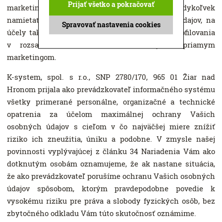
Prijať všetko a pokračovať
marketingu, ako dotknutá osoba máte právo kedykoľvek
namietať proti spracúvaniu Vašich osobných údajov, na
Spravovať nastavenia cookies
účely takéhoto priameho marketingu vrátane profilovania
v rozsahu, v akom súvisí s takýmto priamym
marketingom.
K-system, spol. s r.o., SNP 2780/170, 965 01 Žiar nad
Hronom prijala ako prevádzkovateľ informačného systému
všetky primerané personálne, organizačné a technické
opatrenia za účelom maximálnej ochrany Vašich
osobných údajov s cieľom v čo najväčšej miere znížiť
riziko ich zneužitia, úniku a podobne. V zmysle našej
povinnosti vyplývajúcej z článku 34 Nariadenia Vám ako
dotknutým osobám oznamujeme, že ak nastane situácia,
že ako prevádzkovateľ porušíme ochranu Vašich osobných
údajov spôsobom, ktorým pravdepodobne povedie k
vysokému riziku pre práva a slobody fyzických osôb, bez
zbytočného odkladu Vám túto skutočnosť oznámime.