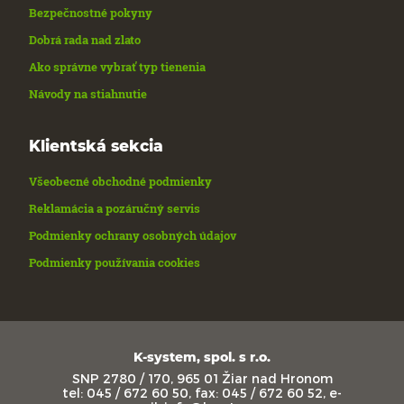
Bezpečnostné pokyny
Dobrá rada nad zlato
Ako správne vybrať typ tienenia
Návody na stiahnutie
Klientská sekcia
Všeobecné obchodné podmienky
Reklamácia a pozáručný servis
Podmienky ochrany osobných údajov
Podmienky používania cookies
K-system, spol. s r.o.
SNP 2780 / 170, 965 01 Žiar nad Hronom
tel: 045 / 672 60 50, fax: 045 / 672 60 52, e-