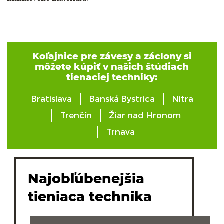
Koľajnice pre závesy a záclony si
môžete kúpiť v našich štúdiach
tienaciej techniky:
Bratislava
Banská Bystrica
Nitra
Trenčín
Žiar nad Hronom
Trnava
Najobľúbenejšia
tieniaca technika