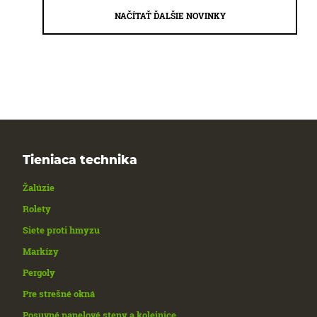
NAČÍTAŤ ĎALŠIE NOVINKY
Tieniaca technika
Žalúzie
Rolety
Siete proti hmyzu
Markízy
Pergoly
Pre strešné okná
Posuvné panelové steny a kolejnice