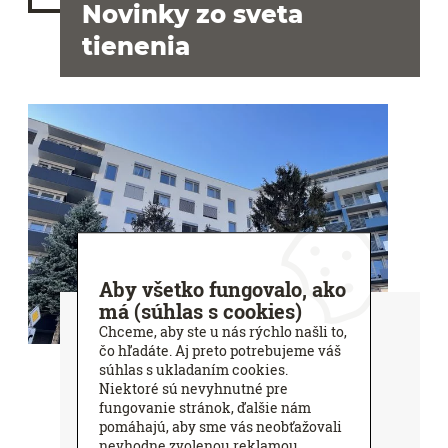
Novinky zo sveta
tienenia
Aby všetko fungovalo, ako
má (súhlas s cookies)
NUPPU - 20 % zľava ako
Chceme, aby ste u nás rýchlo našli to,
darček k nákupu
čo hľadáte. Aj preto potrebujeme váš
súhlas s ukladaním cookies.
Vlastníte nehnuteľnosť v projekte NUPPU
Niektoré sú nevyhnutné pre
Ružinov? Potom nepremeškajte šancu na
fungovanie stránok, ďalšie nám
pomáhajú, aby sme vás neobťažovali
výhodný nákup pod jednou strechou.
nevhodne zvolenou reklamou.