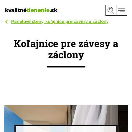
kvalitné
tienenie
.sk
Panelové steny, koľajnice pre závesy a záclony
Koľajnice pre závesy a
záclony