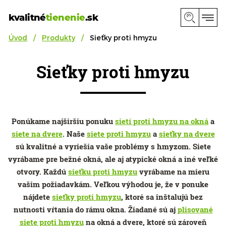
kvalitné
tienenie
.sk
Úvod
Produkty
Sieťky proti hmyzu
Sieťky proti hmyzu
Ponúkame najširšiu ponuku
sietí proti hmyzu na okná
a
siete na dvere
. Naše
siete proti hmyzu
a
sieťky na dvere
sú kvalitné a vyriešia vaše problémy s hmyzom. Siete
vyrábame pre bežné okná, ale aj atypické okná a iné veľké
otvory. Každú
sieťku proti hmyzu
vyrábame na mieru
vašim požiadavkám. Veľkou výhodou je, že v ponuke
nájdete
sieťky proti hmyzu
, ktoré sa inštalujú bez
nutnosti vŕtania do rámu okna. Žiadané sú aj
plisované
siete proti hmyzu
na okná a dvere, ktoré sú zároveň