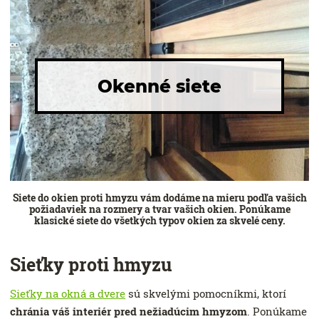
Okenné siete
Siete do okien proti hmyzu vám dodáme na mieru podľa vašich
požiadaviek na rozmery a tvar vašich okien. Ponúkame
klasické siete do všetkých typov okien za skvelé ceny.
Sieťky proti hmyzu
Sieťky na okná a dvere
sú skvelými pomocníkmi, ktorí
chránia váš interiér pred nežiadúcim hmyzom
. Ponúkame