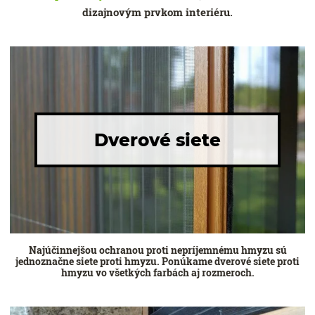
dizajnovým prvkom interiéru.
Dverové siete
Najúčinnejšou ochranou proti nepríjemnému hmyzu sú
jednoznačne siete proti hmyzu. Ponúkame dverové siete proti
hmyzu vo všetkých farbách aj rozmeroch.