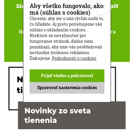
Aby všetko fungovalo, ako
Sieťky proti hmyzu si môžete kúpiť
má (súhlas s cookies)
v našich štúdiach tienaciej
techniky:
Chceme, aby ste u nás rýchlo našli to,
čo hľadáte. Aj preto potrebujeme váš
súhlas s ukladaním cookies.
Bratislava
Banská Bystrica
Nitra
Niektoré sú nevyhnutné pre
Trenčín
Žiar nad Hronom
fungovanie stránok, ďalšie nám
pomáhajú, aby sme vás neobťažovali
Trnava
nevhodne zvolenou reklamou.
Ďakujeme.
Podrobnosti o cookies
Prijať všetko a pokračovať
Najobľúbenejšia
Spravovať nastavenia cookies
tieniaca technika
Novinky zo sveta
tienenia