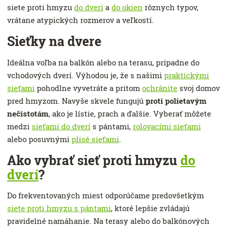
siete proti hmyzu
do dverí
a
do okien
rôznych typov,
vrátane atypických rozmerov a veľkostí.
Sieťky na dvere
Ideálna voľba na balkón alebo na terasu, prípadne do
vchodových dverí. Výhodou je, že s našimi
praktickými
sieťami
pohodlne vyvetráte a pritom
ochránite
svoj domov
pred hmyzom. Navyše skvele fungujú
proti polietavým
nečistotám
, ako je lístie, prach a ďalšie. Vyberať môžete
medzi
sieťami do dverí
s pántami,
rolovacími sieťami
alebo posuvnými
plisé sieťami
.
Ako vybrať sieť proti hmyzu
do
dverí
?
Do frekventovaných miest odporúčame predovšetkým
siete proti hmyzu s pántami
, ktoré lepšie zvládajú
pravidelné namáhanie. Na terasy alebo do balkónových