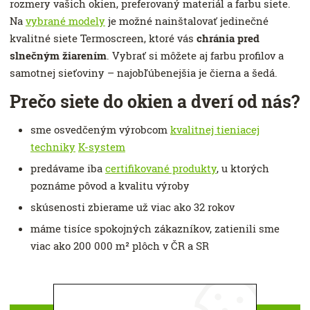
rozmery vašich okien, preferovaný materiál a farbu siete.
Na
vybrané modely
je možné nainštalovať jedinečné
kvalitné siete Termoscreen, ktoré vás
chránia pred
slnečným žiarením
. Vybrať si môžete aj farbu profilov a
samotnej sieťoviny – najobľúbenejšia je čierna a šedá.
Prečo siete do okien a dverí od nás?
sme osvedčeným výrobcom
kvalitnej tieniacej
techniky
K-system
predávame iba
certifikované produkty
, u ktorých
poznáme pôvod a kvalitu výroby
skúsenosti zbierame už viac ako 32 rokov
máme tisíce spokojných zákazníkov, zatienili sme
viac ako 200 000 m² plôch v ČR a SR