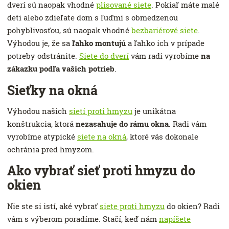
dverí sú naopak vhodné
plisované siete
. Pokiaľ máte malé
deti alebo zdieľate dom s ľuďmi s obmedzenou
pohyblivosťou, sú naopak vhodné
bezbariérové ​​siete
.
Výhodou je, že sa
ľahko montujú
a ľahko ich v prípade
potreby odstránite.
Siete do dverí
vám radi vyrobíme
na
zákazku podľa vašich potrieb
.
Sieťky na okná
Výhodou našich
sietí proti hmyzu
je unikátna
konštrukcia, ktorá
nezasahuje do rámu okna
. Radi vám
vyrobíme atypické
siete na okná
, ktoré vás dokonale
ochránia pred hmyzom.
Ako vybrať sieť proti hmyzu do
okien
Nie ste si istí, aké vybrať
siete proti hmyzu
do okien? Radi
vám s výberom poradíme. Stačí, keď nám
napíšete