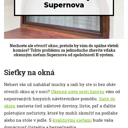
Supernova
Nechcete ale otvoriť okno, pretože by vám do spálne vleteli
komáre? Tohto problému sa jednoducho zbavíte vďaka
okenným sieťam Supernova od spoločnosti K-system.
Sieťky na okná
Nebaví vás už naháňať muchy a radi by ste si bez obáv
otvorili okno aj v noci?
Okenné siete proti hmyzu
vám od
nepozvaných hmyzích návštevníkov pomôžu.
Siete do
okien
zastavia tiež náletové dreviny, lístie, peľ a ďalšie
poletujúce nečistoty, ktoré by mohli skončiť na podlahe
alebo na stole v jedle. S
kvalitnými sieťami
bude vaša
domácnosť čistejšia a bezpečnejšia.