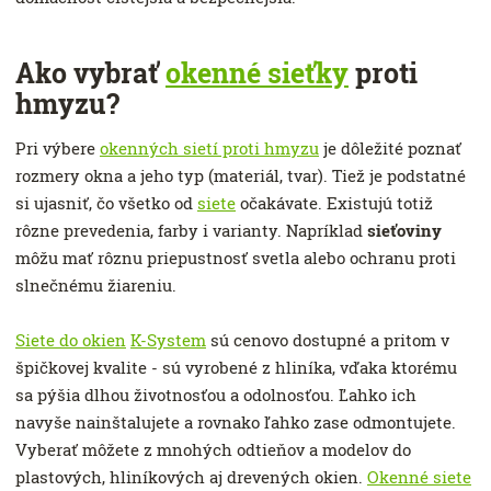
Ako vybrať
okenné sieťky
proti
hmyzu?
Pri výbere
okenných sietí proti hmyzu
je dôležité poznať
rozmery okna a jeho typ (materiál, tvar). Tiež je podstatné
si ujasniť, čo všetko od
siete
očakávate. Existujú totiž
rôzne prevedenia, farby i varianty. Napríklad
sieťoviny
môžu mať rôznu priepustnosť svetla alebo ochranu proti
slnečnému žiareniu.
Siete do okien
K-System
sú cenovo dostupné a pritom v
špičkovej kvalite - sú vyrobené z hliníka, vďaka ktorému
sa pýšia dlhou životnosťou a odolnosťou. Ľahko ich
navyše nainštalujete a rovnako ľahko zase odmontujete.
Vyberať môžete z mnohých odtieňov a modelov do
plastových, hliníkových aj drevených okien.
Okenné siete