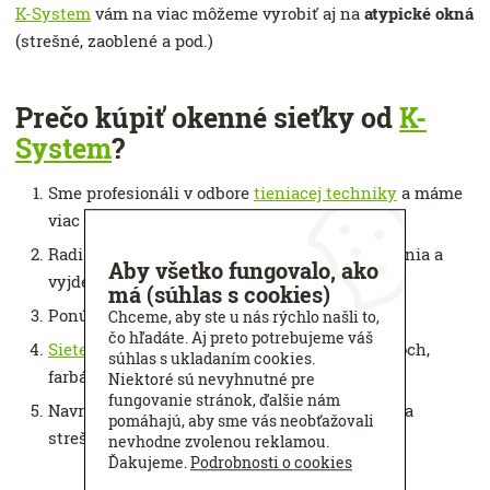
K-System
vám na viac môžeme vyrobiť aj na
atypické okná
(strešné, zaoblené a pod.)
Prečo kúpiť okenné sieťky od
K-
System
?
Sme profesionáli v odbore
tieniacej techniky
a máme
viac ako 32 rokov skúseností
Radi poradíme, navrhneme individuálne riešenia a
Aby všetko fungovalo, ako
vyjdeme vám v ústrety
má (súhlas s cookies)
Ponúkame kvalitu za primeranú cenu
Chceme, aby ste u nás rýchlo našli to,
čo hľadáte. Aj preto potrebujeme váš
Siete do okien
ponúkame v mnohých variantoch,
súhlas s ukladaním cookies.
farbách a prevedeniach
Niektoré sú nevyhnutné pre
fungovanie stránok, ďalšie nám
Navrhneme vám riešenie aj na atypické okná a
pomáhajú, aby sme vás neobťažovali
strešné okná
nevhodne zvolenou reklamou.
Ďakujeme.
Podrobnosti o cookies