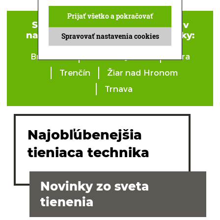
Prijať všetko a pokračovať
Sieťky na okná si môžete kúpiť v
našich štúdiach tienaciej techniky:
Spravovať nastavenia cookies
Bratislava
Banská Bystrica
Nitra
Trenčín
Žiar nad Hronom
Trnava
Najobľúbenejšia
tieniaca technika
Novinky zo sveta
tienenia