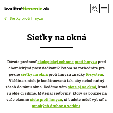
kvalitné
tienenie
.sk
Sieťky proti hmyzu
Sieťky na okná
Dávate prednosť
ekologickej ochrane proti hmyzu
pred
chemickými prostriedkami? Potom sa rozhodnite pre
pevné
sieťky na okná
proti hmyzu značky
K-system
.
Väčšina z nich je konštruovaná tak, aby nebol nutný
zásah do rámu okna. Dodáme vám
siete aj na okná
, ktoré
sú oblé či šikmé. Materiál sieťoviny, ktorý sa použije na
vaše okenné
siete proti hmyzu
, si budete môcť vybrať z
mnohých druhov a variánt
.