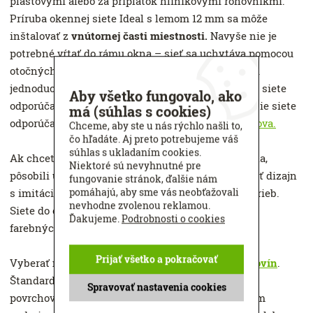
plastovými alebo za príplatok hliníkovými rohovníkmi.
Príruba okennej siete Ideal s lemom 12 mm sa môže
inštalovať z
vnútornej časti miestnosti.
Navyše nie je
potrebné vŕtať do rámu okna – sieť sa uchytáva pomocou
otočných excentrov. Vďaka nim sa dajú tiež veľmi
jednoducho zložiť z okna aj bez náradia. Tento typ siete
Aby všetko fungovalo, ako
odporúčame použiť pri veľkosti do 1,5 m2. Pre väčšie siete
má (súhlas s cookies)
odporúčame
siete s pevnejším rámom typ Supernova.
Chceme, aby ste u nás rýchlo našli to,
čo hľadáte. Aj preto potrebujeme váš
súhlas s ukladaním cookies.
Ak chcete, aby siete ladili s dreveným rámom okna,
Niektoré sú nevyhnutné pre
pôsobili útulnejšie a viac prírodne, môžete si zvoliť dizajn
fungovanie stránok, ďalšie nám
pomáhajú, aby sme vás neobťažovali
s imitáciou dreva. Na svoje si prídu aj milovníci farieb.
nevhodne zvolenou reklamou.
Siete do okien Ideal je možné vyrobiť aj v rôznych
Ďakujeme.
Podrobnosti o cookies
farebných prevedeniach (viď vzorkovník RAL).
Prijať všetko a pokračovať
Vyberať môžete taktiež z
niekoľkých druhov
sieťovín
.
Štandardná sieťovina zo skleného vlákna s PVC
Spravovať nastavenia cookies
povrchovou úpravou je odolná voči poveternostným