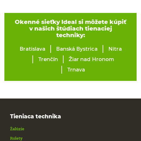
Okenné sieťky Ideal si môžete kúpiť
v našich štúdiach tienaciej
techniky:
Bratislava
Banská Bystrica
Nitra
Trenčín
Žiar nad Hronom
Trnava
Tieniaca technika
Žalúzie
Rolety