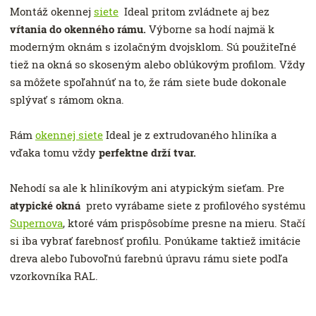
Montáž okennej
siete
Ideal pritom zvládnete aj bez
vŕtania do okenného rámu.
Výborne sa hodí najmä k
moderným oknám s izolačným dvojsklom. Sú použiteľné
tiež na okná so skoseným alebo oblúkovým profilom. Vždy
sa môžete spoľahnúť na to, že rám siete bude dokonale
splývať s rámom okna.
Rám
okennej siete
Ideal je z extrudovaného hliníka a
vďaka tomu vždy
perfektne drží tvar.
Nehodí sa ale k hliníkovým ani atypickým sieťam. Pre
atypické okná
preto vyrábame siete z profilového systému
Supernova
, ktoré vám prispôsobíme presne na mieru. Stačí
si iba vybrať farebnosť profilu. Ponúkame taktiež imitácie
dreva alebo ľubovoľnú farebnú úpravu rámu siete podľa
vzorkovníka RAL.