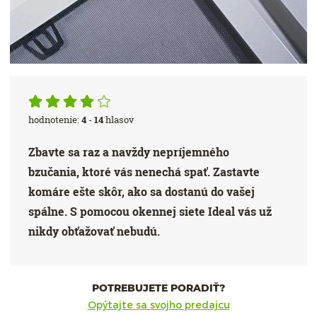
hodnotenie:
4
-
14
hlasov
Zbavte sa raz a navždy nepríjemného
bzučania, ktoré vás nenechá spať. Zastavte
komáre ešte skôr, ako sa dostanú do vašej
spálne. S pomocou okennej siete Ideal vás už
nikdy obťažovať nebudú.
POTREBUJETE PORADIŤ?
Opýtajte sa svojho predajcu