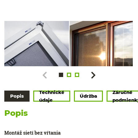
Technické
Záručné
Popis
Údržba
údaje
podmienk
Popis
Montáž sietí bez vŕtania