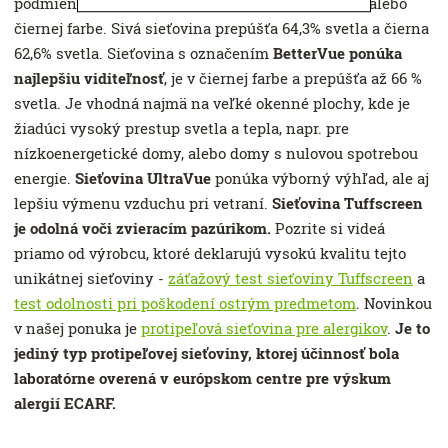
podmienkam a je stálofarebná. Na výber je v sivej alebo
čiernej farbe. Sivá sieťovina prepúšťa 64,3% svetla a čierna
62,6% svetla. Sieťovina s označením
BetterVue ponúka
najlepšiu viditeľnosť
,
je v čiernej farbe a prepúšťa až 66 %
svetla. Je vhodná najmä na veľké okenné plochy, kde je
žiadúci vysoký prestup svetla a tepla, napr. pre
nízkoenergetické domy, alebo domy s nulovou spotrebou
energie.
Sieťovina UltraVue
ponúka výborný výhľad, ale aj
lepšiu výmenu vzduchu pri vetraní.
Sieťovina Tuffscreen
je odolná voči zvieracím pazúrikom.
Pozrite si videá
priamo od výrobcu, ktoré deklarujú vysokú kvalitu tejto
unikátnej sieťoviny -
záťažový test sieťoviny Tuffscreen
a
test odolnosti pri poškodení ostrým predmetom
. Novinkou
v našej ponuka je
protipeľová sieťovina pre alergikov
.
Je to
jediný typ protipeľovej sieťoviny, ktorej účinnosť bola
laboratórne overená v európskom centre pre výskum
alergií ECARF.