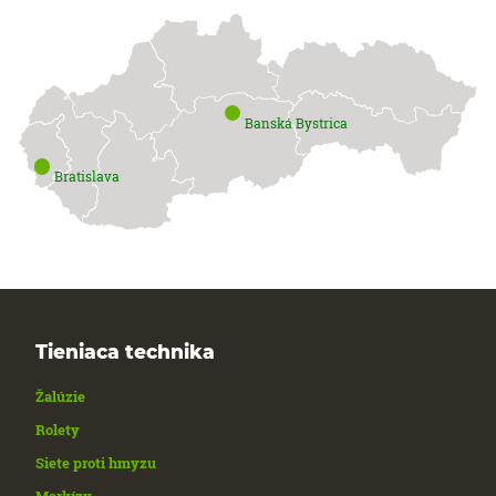
Banská Bystrica
Bratislava
Tieniaca technika
Žalúzie
Rolety
Siete proti hmyzu
Markízy