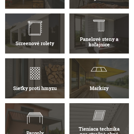
Panelové steny a
Screenové rolety
koľajnice
Sieťky proti hmyzu
Markízy
Tieniaca technika
Pergoly