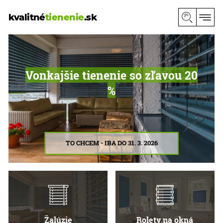
kvalitné
tienenie
.sk
Vonkajšie tienenie so zľavou 20
%
TO CHCEM - IBA DO 31. 3. 2026
Žalúzie
Rolety na okná