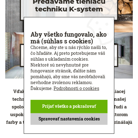
Predávame tieniacu
techniku K-system
Aby všetko fungovalo, ako
má (súhlas s cookies)
Chceme, aby ste u nás rýchlo našli to,
čo hľadáte. Aj preto potrebujeme váš
Naše realizácie
súhlas s ukladaním cookies.
Niektoré sú nevyhnutné pre
fungovanie stránok, ďalšie nám
pomáhajú, aby sme vás neobťažovali
nevhodne zvolenou reklamou.
Ďakujeme.
Podrobnosti o cookies
Vďaka najnovším a luxusným produktom tieniacej
techniky, ktoré sa dostávajú prostredníctvom našej
Prijať všetko a pokračovať
spoločnosti na slovenský trh, je možné zaujať ľudí a
uspokojiť ich túžby po nevšednom interiéri, v ktorom
Spravovať nastavenia cookies
farby a trendové materiály tieniacich doplnkov prinášajú
dokonalú harmóniu a noblesu.