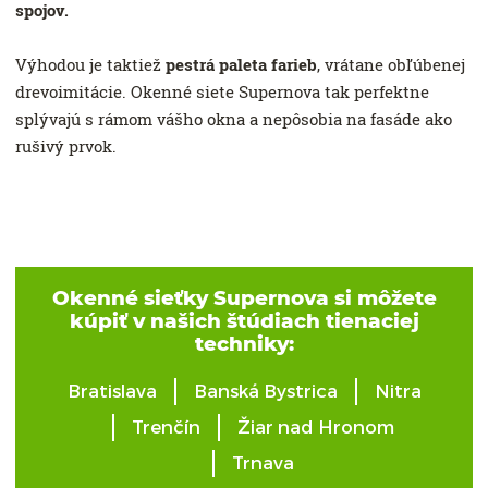
spojov.
Výhodou je taktiež
pestrá paleta farieb
, vrátane obľúbenej
drevoimitácie. Okenné siete Supernova tak perfektne
splývajú s rámom vášho okna a nepôsobia na fasáde ako
rušivý prvok.
Okenné sieťky Supernova si môžete
kúpiť v našich štúdiach tienaciej
techniky:
Bratislava
Banská Bystrica
Nitra
Trenčín
Žiar nad Hronom
Trnava