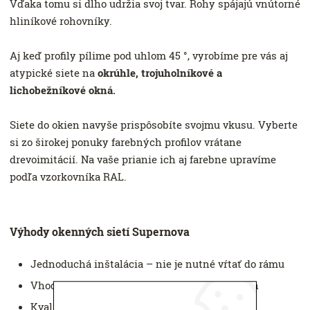
Vďaka tomu si dlho udržia svoj tvar. Rohy spájajú vnútorné
hliníkové rohovníky.
Aj keď profily pílime pod uhlom 45 °, vyrobíme pre vás aj
atypické siete na
okrúhle, trojuholníkové a
lichobežníkové okná.
Siete do okien navyše prispôsobíte svojmu vkusu. Vyberte
si zo širokej ponuky farebných profilov vrátane
drevoimitácií. Na vaše prianie ich aj farebne upravíme
podľa vzorkovníka RAL.
Výhody okenných sietí Supernova
Jednoduchá inštalácia – nie je nutné vŕtať do rámu
Vhodné pre väčšinu okien vrátane atypických
Kvalitný a odolný materiál