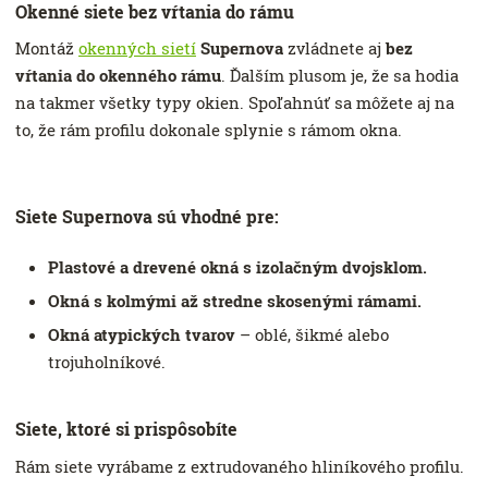
Okenné siete bez vŕtania do rámu
Montáž
okenných sietí
Supernova
zvládnete aj
bez
vŕtania do okenného rámu
. Ďalším plusom je, že sa hodia
na takmer všetky typy okien. Spoľahnúť sa môžete aj na
to, že rám profilu dokonale splynie s rámom okna.
Siete Supernova sú vhodné pre:
Plastové a drevené okná s izolačným dvojsklom.
Okná s kolmými až stredne skosenými rámami.
Okná atypických tvarov
– oblé, šikmé alebo
trojuholníkové.
Siete, ktoré si prispôsobíte
Rám siete vyrábame z extrudovaného hliníkového profilu.