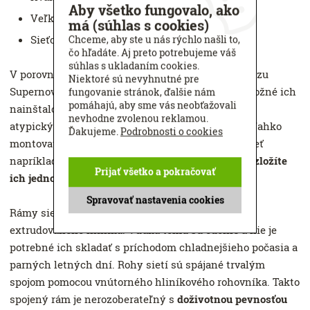
Aby všetko fungovalo, ako
Veľký výber farieb
má (súhlas s cookies)
Sieťovina odolná voči slnečnému žiareniu
Chceme, aby ste u nás rýchlo našli to,
čo hľadáte. Aj preto potrebujeme váš
súhlas s ukladaním cookies.
V porovnaní so
sieťami Ideal
majú siete proti hmyzu
Niektoré sú nevyhnutné pre
Supernova vyššiu pevnosť a
širšie použitie
– je možné ich
fungovanie stránok, ďalšie nám
pomáhajú, aby sme vás neobťažovali
nainštalovať na väčšinu typov okien a to vrátane
nevhodne zvolenou reklamou.
atypických (trojuhelník, oblouk, lichobežník). Sú ľahko
Ďakujeme.
Podrobnosti o cookies
montovateľné aj demontovateľné. Ak budete chcieť
napríklad umyť okná alebo siete odložiť na zimu,
zložíte
Prijať všetko a pokračovať
ich jednoducho bez použitia náradia.
Spravovať nastavenia cookies
Rámy siete proti hmyzu Supernova sú vyrábané z
extrudovaného hliníka. Vďaka tomu sú odolné a nie je
potrebné ich skladať s príchodom chladnejšieho počasia a
parných letných dní. Rohy sietí sú spájané trvalým
spojom pomocou vnútorného hliníkového rohovníka. Takto
spojený rám je nerozoberateľný s
doživotnou pevnosťou