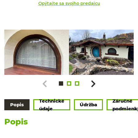
Opýtajte sa svojho predajcu
Technické
Záručné
Popis
Údržba
údaje
podmienk
Popis