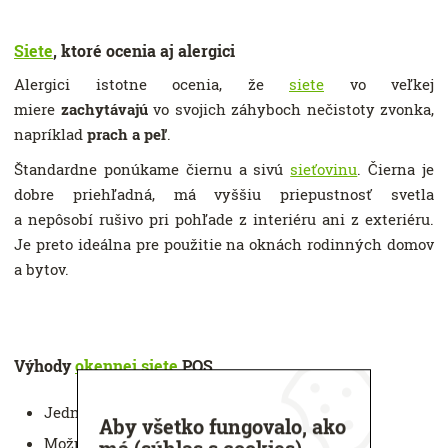
Siete
, ktoré ocenia aj alergici
Alergici istotne ocenia, že
siete
vo veľkej
miere
zachytávajú
vo svojich záhyboch nečistoty zvonka,
napríklad
prach a peľ
.
Štandardne ponúkame čiernu a sivú
sieťovinu
. Čierna je
dobre priehľadná, má vyššiu priepustnosť svetla
a nepôsobí rušivo pri pohľade z interiéru ani z exteriéru.
Je preto ideálna pre použitie na oknách rodinných domov
a bytov.
Výhody
okennej siete
POS
Jednoduchá manipulácia
Aby všetko fungovalo, ako
Možnosť výsuvu do ľubovoľnej výšky