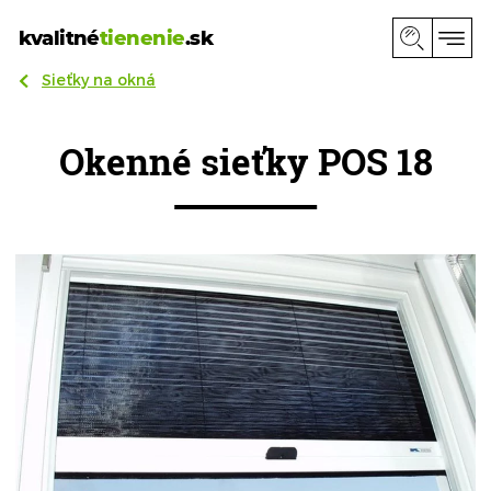
kvalitné
tienenie
.sk
Sieťky na okná
Okenné sieťky POS 18