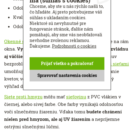
má (súhlas s cookies)
Chceme, aby ste u nás rýchlo našli to,
Odolnosť voči slnečnému žiareniu
čo hľadáte. Aj preto potrebujeme váš
Kvalitný materiál a spracovanie
súhlas s ukladaním cookies.
Niektoré sú nevyhnutné pre
Odolnosť a dlhá životnosť
fungovanie stránok, ďalšie nám
pomáhajú, aby sme vás neobťažovali
nevhodne zvolenou reklamou.
Okenné siete
POS sa montujú do ostenia, prípadne na rám
Ďakujeme.
Podrobnosti o cookies
okna.
Vynikajú jednoduchou manipuláciou, ktorú zvládnu
aj väčšie deti
– vďaka pružinového systému je posuv
Prijať všetko a pokračovať
bezproblémový. V porovnaní s pevnými
okennými sieťami
umožňujú skvelý prístup von, napríklad na polievanie
Spravovať nastavenia cookies
kvetov, vešanie prádla alebo iba ponúkajú nerušený
výhľad do krajiny.
Siete proti hmyzu
môžu mať
sieťovinu
z PVC vlákien v
čiernej, alebo sivej farbe. Obe farby vynikajú odolnosťou
voči slnečnému žiareniu. Vďaka tomu
budete chránení
nielen pred hmyzom, ale aj UV žiarením
a nepríjemne
ostrými slnečnými lúčmi.