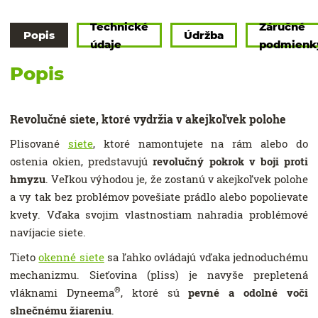
Technické
Záručné
Popis
Údržba
údaje
podmienk
Popis
Revolučné siete, ktoré vydržia v akejkoľvek polohe
Plisované
siete
, ktoré namontujete na rám alebo do
ostenia okien, predstavujú
revolučný pokrok v boji proti
hmyzu
. Veľkou výhodou je, že zostanú v akejkoľvek polohe
a vy tak bez problémov povešiate prádlo alebo popolievate
kvety. Vďaka svojim vlastnostiam nahradia problémové
navíjacie siete.
Tieto
okenné siete
sa ľahko ovládajú vďaka jednoduchému
mechanizmu. Sieťovina (pliss) je navyše prepletená
®
vláknami Dyneema
, ktoré sú
pevné a odolné voči
slnečnému žiareniu
.