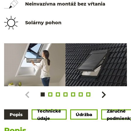
Neinvazívna montáž bez vŕtania
Solárny pohon
Technické
Záručné
Popis
Údržba
údaje
podmienk
Popis