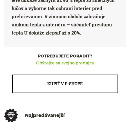
lete dokáže zachytiť až 95 % tepla zo slnečných
lúčov a výborne tak ochráni interiér pred
prehrievaním. V zimnom období zabraňuje
únikom tepla z interiéru – súčiniteľ prestupu
tepla U dokáže zlepšiť až o 20%.
POTREBUJETE PORADIŤ?
Opýtajte sa svojho predajcu
KÚPIŤ V E-SHOPE
Najpredávanejší