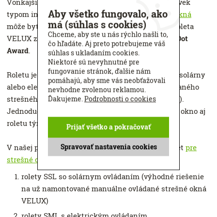
Vonkajšiu roletu je možné kombinovať s akýmkoľvek
Aby všetko fungovalo, ako
typom interiérovej rolety či žalúzie a
na strešné okná
má (súhlas s cookies)
môže byť namontovaná aj dodatočne. Vonkajšia roleta
Chceme, aby ste u nás rýchlo našli to,
VELUX získala prestížne
ocenenie za dizajn Red Dot
čo hľadáte. Aj preto potrebujeme váš
Award
.
súhlas s ukladaním cookies.
Niektoré sú nevyhnutné pre
fungovanie stránok, ďalšie nám
Roletu je možné ovládať diaľkovým ovládačom na solárny
pomáhajú, aby sme vás neobťažovali
alebo elektrický pohon v prípade elektricky ovládaného
nevhodne zvolenou reklamou.
strešného okna VELUX (napr. okná typu INTEGRA).
Ďakujeme.
Podrobnosti o cookies
Jednoducho a pohodlne z kresla je možné ovládať okno aj
roletu tým istým diaľkovým ovládačom.
Prijať všetko a pokračovať
Spravovať nastavenia cookies
V našej ponuke nájdete tieto typy vonkajších roliet
pre
strešné okná
VELUX:
rolety SSL so solárnym ovládaním (výhodné riešenie
na už namontované manuálne ovládané strešné okná
VELUX)
rolety SML s elektrickým ovládaním.