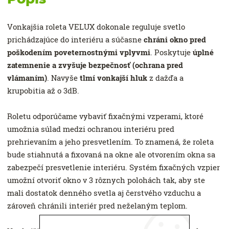
Vonkajšia roleta VELUX dokonale reguluje svetlo
prichádzajúce do interiéru a súčasne
chráni okno pred
poškodením poveternostnými vplyvmi
. Poskytuje
úplné
zatemnenie a zvyšuje bezpečnosť (ochrana pred
vlámaním)
. Navyše
tlmí vonkajší hluk
z dažďa a
krupobitia až o 3dB.
Roletu odporúčame vybaviť fixačnými vzperami, ktoré
umožnia súlad medzi ochranou interiéru pred
prehrievaním a jeho presvetlením. To znamená, že roleta
bude stiahnutá a fixovaná na okne ale otvorením okna sa
zabezpečí presvetlenie interiéru. Systém fixačných vzpier
umožní otvoriť okno v 3 rôznych polohách tak, aby ste
mali dostatok denného svetla aj čerstvého vzduchu a
zároveň chránili interiér pred neželaným teplom.