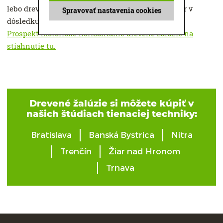
lebo drevo ako prírodný materiál môže zmeniť tvar v
Spravovať nastavenia cookies
dôsledku teplôt a vlhkosti.
Prospekt motorické horizontálne drevené žalúzie na
stiahnutie tu.
Drevené žalúzie si môžete kúpiť v
našich štúdiach tienaciej techniky:
Bratislava
Banská Bystrica
Nitra
Trenčín
Žiar nad Hronom
Trnava