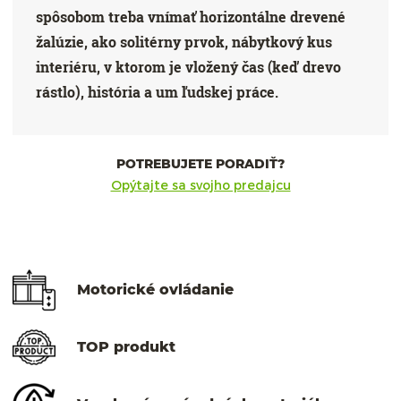
spôsobom treba vnímať horizontálne drevené
žalúzie, ako solitérny prvok, nábytkový kus
interiéru, v ktorom je vložený čas (keď drevo
rástlo), história a um ľudskej práce.
POTREBUJETE PORADIŤ?
Opýtajte sa svojho predajcu
Motorické ovládanie
TOP produkt