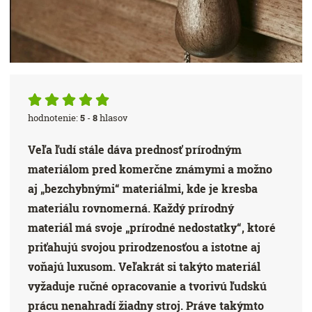
hodnotenie:
5
-
8
hlasov
Veľa ľudí stále dáva prednosť prírodným
materiálom pred komerčne známymi a možno
aj „bezchybnými“ materiálmi, kde je kresba
materiálu rovnomerná. Každý prírodný
materiál má svoje „prírodné nedostatky“, ktoré
priťahujú svojou prirodzenosťou a istotne aj
voňajú luxusom. Veľakrát si takýto materiál
vyžaduje ručné opracovanie a tvorivú ľudskú
prácu nenahradí žiadny stroj. Práve takýmto