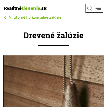
kvalitné
tienenie
.sk
Vnútorné horizontálne žalúzie
Drevené žalúzie