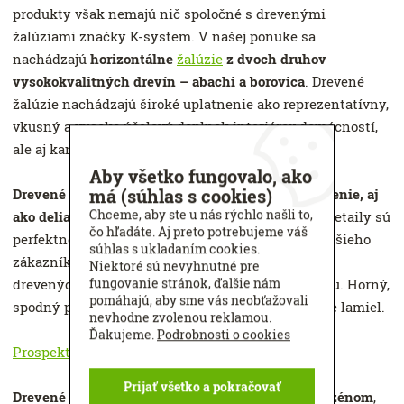
produkty však nemajú nič spoločné s drevenými
žalúziami značky K-system. V našej ponuke sa
nachádzajú
horizontálne
žalúzie
z dvoch druhov
vysokokvalitných drevín – abachi a borovica
. Drevené
žalúzie nachádzajú široké uplatnenie ako reprezentatívny,
vkusný a vysoko účelový doplnok interiérov domácností,
ale aj kancelárií a spoločenských miestností.
Aby všetko fungovalo, ako
má (súhlas s cookies)
Drevené
žalúzie
možno použiť ako špecifické tienenie, aj
Chceme, aby ste u nás rýchlo našli to,
ako deliaci prvok
vnútorných priestorov. Všetky detaily sú
čo hľadáte. Aj preto potrebujeme váš
perfektne spracované, takže oslovia aj najnáročnejšieho
súhlas s ukladaním cookies.
zákazníka. Široká škála farieb umožňuje zladenie
Niektoré sú nevyhnutné pre
fungovanie stránok, ďalšie nám
drevených žalúzií s ostatným vybavením interiéru. Horný,
pomáhajú, aby sme vás neobťažovali
spodný profil, šnúry a rebríčky sú zladené vo farbe lamiel.
nevhodne zvolenou reklamou.
Ďakujeme.
Podrobnosti o cookies
Prospekt interiérové žalúzie na stiahnutie tu.
Prijať všetko a pokračovať
Drevené žalúzie nie sú vhodné do kúpeľní či k bazénom
,