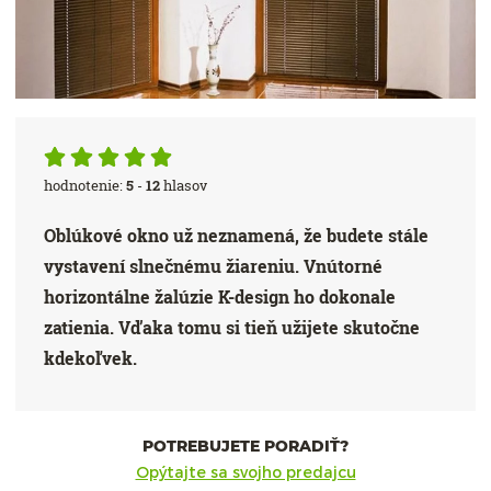
hodnotenie:
5
-
12
hlasov
Oblúkové okno už neznamená, že budete stále
vystavení slnečnému žiareniu. Vnútorné
horizontálne žalúzie K-design ho dokonale
zatienia. Vďaka tomu si tieň užijete skutočne
kdekoľvek.
POTREBUJETE PORADIŤ?
Opýtajte sa svojho predajcu