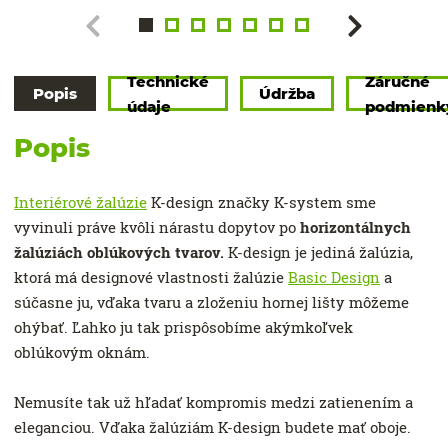
Technické
Záručné
Popis
Údržba
údaje
podmienk
Popis
Interiérové žalúzie
K-design značky K-system sme
vyvinuli práve kvôli nárastu dopytov po
horizontálnych
žalúziách oblúkových tvarov.
K-design je jediná žalúzia,
ktorá má designové vlastnosti žalúzie
Basic Design
a
súčasne ju, vďaka tvaru a zloženiu hornej lišty môžeme
ohýbať. Ľahko ju tak prispôsobíme akýmkoľvek
oblúkovým oknám.
Nemusíte tak už hľadať kompromis medzi zatienením a
eleganciou. Vďaka žalúziám K-design budete mať oboje.