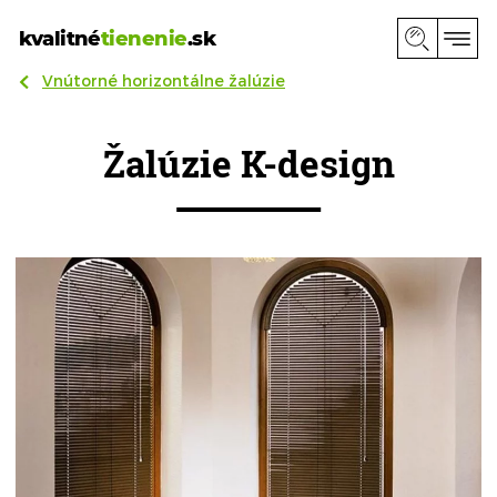
kvalitné
tienenie
.sk
Vnútorné horizontálne žalúzie
Žalúzie K-design