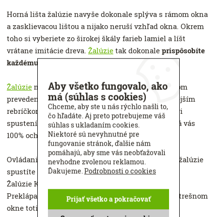
Horná lišta žalúzie navyše dokonale splýva s rámom okna
a zasklievacou lištou a nijako neruší vzhľad okna. Okrem
toho si vyberiete zo širokej škály farieb lamiel a líšt
vrátane imitácie dreva.
Žalúzie
tak dokonale
prispôsobíte
každému oknu.
Aby všetko fungovalo, ako
Žalúzie
môžete mať v štandardnom aj celotieniacom
má (súhlas s cookies)
prevedení. Vďaka špeciálnemu dierovaniu a hustejším
Chceme, aby ste u nás rýchlo našli to,
rebríčkom s väčším množstvom lamiel vznikne pri
čo hľadáte. Aj preto potrebujeme váš
spustení žalúzie
kompaktná tieniaca plocha
, ktorá vás
súhlas s ukladaním cookies.
Niektoré sú nevyhnutné pre
100% ochráni pred slnečným žiarením.
fungovanie stránok, ďalšie nám
pomáhajú, aby sme vás neobťažovali
Ovládanie je jednoduché. Pomocou tyčky a šnúry žalúzie
nevhodne zvolenou reklamou.
Ďakujeme.
Podrobnosti o cookies
spustíte a nastavíte si
požadovaný sklon lamiel.
Žalúzie K-design sa nehodia do strešných okien.
Preklápanie štandardných vnútorných žalúzií v strešnom
Prijať všetko a pokračovať
okne totiž znižuje účinnosť tienenia až o 50 %.