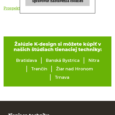
Spravovať nastavenia cookies
Prospekt Interiérové žalúzie na stiahnutie tu.
Žalúzie K-design si môžete kúpiť v
našich štúdiach tienaciej techniky:
Bratislava
Banská Bystrica
Nitra
Trenčín
Žiar nad Hronom
Trnava