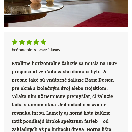
hodnotenie:
5
-
2986
hlasov
Kvalitné horizontálne žalúzie sa musia na 100%
prispôsobiť vzhľadu vášho domu či bytu. A
presne také sú vnútorné žalúzie Basic Design
pre okná s izolačným dvoj alebo trojsklom.
Vďaka nim už nemusíte premýšľať, či žalúzie
ladia s rámom okna. Jednoducho si zvolíte
rovnakú farbu. Lamely aj horná lišta žalúzie
totiž ponúkajú široké spektrum farieb – od
základných až po imitáciu dreva. Horná lišta