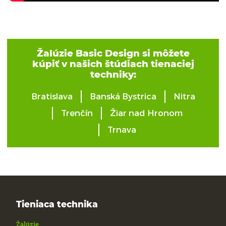
Žalúzie Basic Design si môžete
kúpiť v našich štúdiach tienaciej
techniky:
Bratislava
Banská Bystrica
Nitra
Trenčín
Žiar nad Hronom
Trnava
Tieniaca technika
Žalúzie