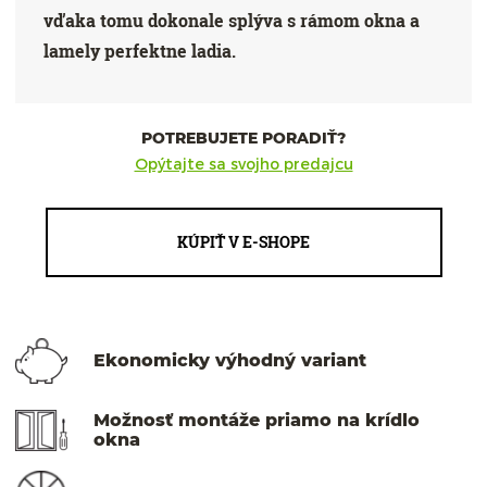
vďaka tomu dokonale splýva s rámom okna a
lamely perfektne ladia.
POTREBUJETE PORADIŤ?
Opýtajte sa svojho predajcu
KÚPIŤ V E-SHOPE
Ekonomicky výhodný variant
Možnosť montáže priamo na krídlo
okna