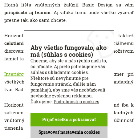
Horná lišta vnútorných žalúzií Basic Design sa vám
prispôsobí aj tvarom
. Aj vďaka tomu bude všetko vyzerať
presne tak, ako sami chcete.
Horizontálne žalúzie Basic Design ponúkajú taktiež
celotieniace
prevedenie lamiel
. Vďaka špeciálnemu
Aby všetko fungovalo, ako
dierovaniu a hustejším rebríčkom s väčším množstvom
má (súhlas s cookies)
lamiel tak vznikne
kompaktná tieniaca plocha.
Chceme, aby ste u nás rýchlo našli to,
čo hľadáte. Aj preto potrebujeme váš
súhlas s ukladaním cookies.
Interiérové horizontálne žalúzie
využijete takmer pri
Niektoré sú nevyhnutné pre
všetkých typoch okien. Nevadí, ani ak majú neštandardný
fungovanie stránok, ďalšie nám
tvar. Radi vám
žalúzie
vyrobíme presne na mieru.
pomáhajú, aby sme vás neobťažovali
nevhodne zvolenou reklamou.
Ďakujeme.
Podrobnosti o cookies
Horizontálne žalúzie Basic Design nie sú vhodné iba k
zatieneniu strešných okien. Preklápanie štandardných
Prijať všetko a pokračovať
vnútorných žalúzií v strešnom okne totiž znižuje účinnosť
tienenia až o 50%.
Spravovať nastavenia cookies