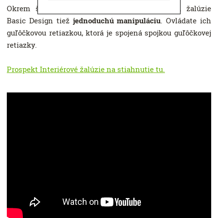
Okrem širokých možností prispôsobenia majú žalúzie
Basic Design tiež
jednoduchú manipuláciu
. Ovládate ich
guľôčkovou retiazkou, ktorá je spojená spojkou guľôčkovej
retiazky.
Prospekt Interiérové žalúzie na stiahnutie tu.