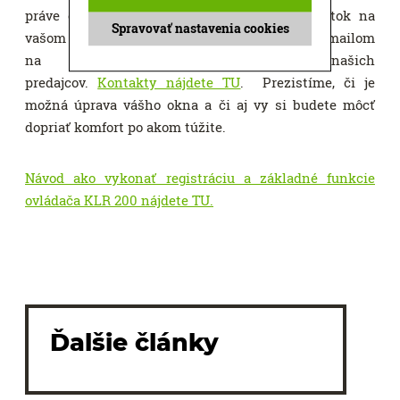
práve okná tejto novej generácie, odfoťte štítok na
Spravovať nastavenia cookies
vašom okne a kontaktujte spoločnosť VELUX emailom
na info.v-sk@velux.com alebo našich
predajcov.
Kontakty nájdete TU
. Prezistíme, či je
možná úprava vášho okna a či aj vy si budete môcť
dopriať komfort po akom túžite.
Návod ako vykonať registráciu a základné funkcie
ovládača KLR 200 nájdete TU.
Ďalšie články