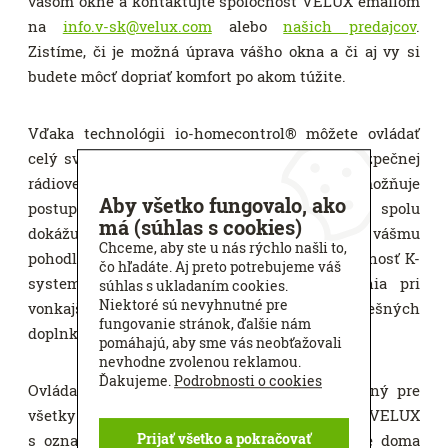
vašom okne a kontaktujte spoločnosť VELUX emailom
na
info.v-sk@velux.com
alebo
našich predajcov
.
Zistíme, či je možná úprava vášho okna a či aj vy si
budete môcť dopriať komfort po akom túžite.
Vďaka technológii io-homecontrol® môžete ovládať
celý svoj dom prostredníctvom modernej a bezpečnej
rádiovej technológie. Io-homecontrol® umožňuje
Aby všetko fungovalo, ako
postupné dopĺňanie nových produktov, ktoré spolu
má (súhlas s cookies)
dokážu navzájom komunikovať, čo prispieva k vášmu
Chceme, aby ste u nás rýchlo našli to,
pohodliu, bezpečnosti a úspore energie. Spoločnosť K-
čo hľadáte. Aj preto potrebujeme váš
system vám ponúka tento systém ovládania pri
súhlas s ukladaním cookies.
Niektoré sú nevyhnutné pre
vonkajších žalúziách, roletách aj strešných
fungovanie stránok, ďalšie nám
doplnkoch.
pomáhajú, aby sme vás neobťažovali
nevhodne zvolenou reklamou.
Ďakujeme.
Podrobnosti o cookies
Ovládač VELUX INTEGRA® KLR 200 je vhodný pre
všetky typy strešných okien značky VELUX
s označením INTEGRA. V prípade, že nemáte doma
Prijať všetko a pokračovať