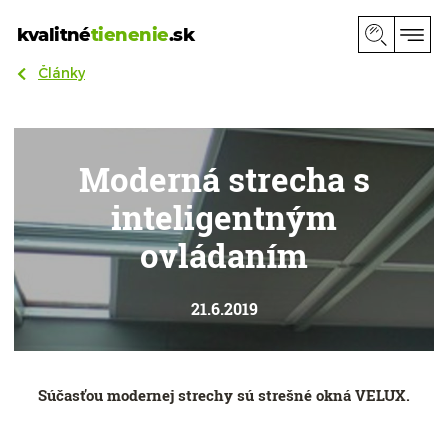
kvalitné
tienenie
.sk
Články
Moderná strecha s
inteligentným
ovládaním
21.6.2019
Súčasťou modernej strechy sú strešné okná VELUX.