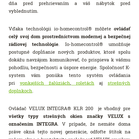
dňa pred prehrievaním a váš nábytok pred
vyblednutím.
Vďaka technológii io-homecontrol® môžete
ovládať
celý svoj dom prostredníctvom modernej a bezpečnej
rádiovej technológie
. Io-homecontrol® umožňuje
postupné dopĺňanie nových produktov, ktoré spolu
dokážu navzájom komunikovať, čo prispieva k vášmu
pohodliu, bezpečnosti a úspore energie. Spoločnosť K-
system vám ponúka tento systém ovládania
pri
vonkajších žalúziách
,
roletách
aj
strešných
doplnkoch
.
Ovládač VELUX INTEGRA® KLR 200 je vhodný pre
všetky typy strešných okien značky VELUX s
označením INTEGRA
. V prípade, že nemáte doma
práve okná tejto novej generácie, odfoťte štítok na