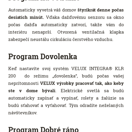
Automaticky vyvetrá váš domov
štyrikrát denne počas
desiatich minút.
Vďaka dažďovému senzoru sa okno
počas dažďa automaticky zatvorí, takže vám do
interiéru nenaprší. Otvorená ventilačná klapka
zabezpečí neustálu cirkuláciu čerstvého vzduchu.
Program Dovolenka
Keď nastavíte svoj systém VELUX INTEGRA® KLR
200 do režimu „dovolenka“, budú počas vašej
neprítomnosti
VELUX výrobky pracovať tak, ako keby
ste v dome bývali
. Elektrické svetlá sa budú
automaticky zapínať a vypínať, rolety a žalúzie sa
budú sťahovať a vyťahovať. Tým odradíte neželaných
návštevníkov.
Program Dobré ráno