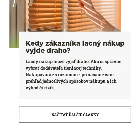
Kedy zákazníka lacný nákup
vyjde draho?
Lacný nákup môže vyjsť draho: Ako si správne
vybrať dodávateľa tieniacej techniky.
Nakupovanie s rozumom - prinášame vám
prehľad jednotlivých spôsobov nákupu a ich
výhod či rízík.
NAČÍTAŤ ĎALŠIE ČLÁNKY