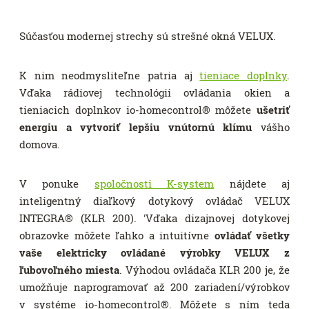
Súčasťou modernej strechy sú strešné okná VELUX.
K nim neodmysliteľne patria aj
tieniace doplnky
.
Vďaka rádiovej technológii ovládania okien a
tieniacich doplnkov io-homecontrol® môžete
ušetriť
energiu a vytvoriť lepšiu vnútornú klímu
vášho
domova.
V ponuke
spoločnosti K-system
nájdete aj
inteligentný diaľkový dotykový ovládač VELUX
INTEGRA® (KLR 200). 'Vďaka dizajnovej dotykovej
obrazovke môžete ľahko a intuitívne
ovládať všetky
vaše elektricky ovládané výrobky VELUX z
ľubovoľného miesta
. Výhodou ovládača KLR 200 je, že
umožňuje naprogramovať až 200 zariadení/výrobkov
v systéme io-homecontrol®. Môžete s ním teda