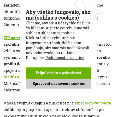
zariadení môžete
screenovú roletu
navyše operatívne
Aby všetko fungovalo, ako
chrániť pred poškodením víchricou alebo využívať jej
má (súhlas s cookies)
funkčnosť individuálne podľa intenzity slnečného
Chceme, aby ste u nás rýchlo našli to,
žiarenia.
čo hľadáte. Aj preto potrebujeme váš
súhlas s ukladaním cookies.
ZIP screen
– osvedčený
produkt
s maximálnou
Niektoré sú nevyhnutné pre
fungovanie stránok, ďalšie nám
spoľahlivosťou, vysokou kvalitou a dlhodobou životnosťou
pomáhajú, aby sme vás neobťažovali
vďaka systému nemeckého výrobcu ALUKON. Tento
nevhodne zvolenou reklamou.
systém umožňuje
úplné zasunutie spodného záťažového
Ďakujeme.
Podrobnosti o cookies
profilu do kazety.
Dômyselný a funkčný mechanizmus v
spojení s dizajnovým a moderným prevedením radí
Prijať všetko a pokračovať
markízu
ZIP screen
medzi špičkové výrobky tohto typu.
Možnosť výberu ovládania kľukou alebo prostredníctvom
Spravovať nastavenia cookies
elektromotora.
Vďaka svojmu dizajnu a funkčnosti je
zipscreenová roleta
obľúbeným projektom aj u architektov obľúbená aj pri
rekonštrukcii kultúrnych pamiatok, keďže nijakým