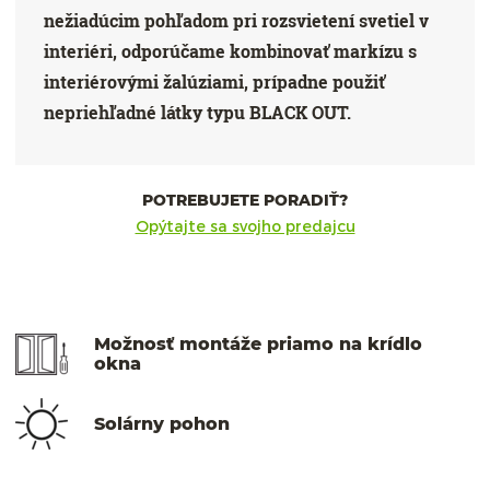
nežiadúcim pohľadom pri rozsvietení svetiel v
interiéri, odporúčame kombinovať markízu s
interiérovými žalúziami, prípadne použiť
nepriehľadné látky typu BLACK OUT.
POTREBUJETE PORADIŤ?
Opýtajte sa svojho predajcu
Možnosť montáže priamo na krídlo
okna
Solárny pohon