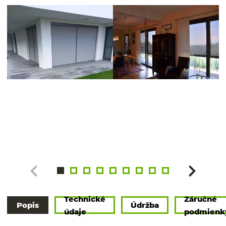
Technické
Záručné
Popis
Údržba
údaje
podmienk