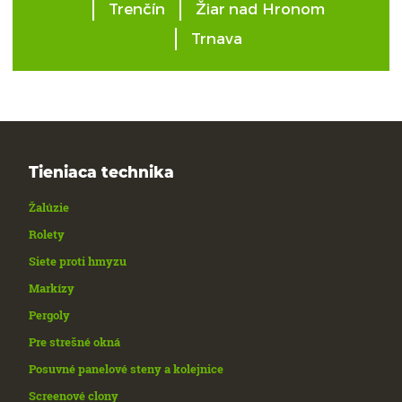
Trenčín
Žiar nad Hronom
Trnava
Tieniaca technika
Žalúzie
Rolety
Siete proti hmyzu
Markízy
Pergoly
Pre strešné okná
Posuvné panelové steny a kolejnice
Screenové clony