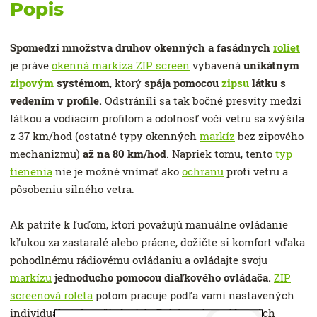
Popis
Spomedzi množstva druhov okenných a fasádnych
roliet
je práve
okenná markíza ZIP screen
vybavená
unikátnym
zipovým
systémom
, ktorý
spája pomocou
zipsu
látku s
vedením v profile.
Odstránili sa tak bočné presvity medzi
látkou a vodiacim profilom a odolnosť voči vetru sa zvýšila
z 37 km/hod (ostatné typy okenných
markíz
bez zipového
mechanizmu)
až na 80 km/hod
. Napriek tomu, tento
typ
tienenia
nie je možné vnímať ako
ochranu
proti vetru a
pôsobeniu silného vetra.
Ak patríte k ľuďom, ktorí považujú manuálne ovládanie
kľukou za zastaralé alebo prácne, dožičte si komfort vďaka
pohodlnému rádiovému ovládaniu a ovládajte svoju
markízu
jednoducho pomocou diaľkového ovládača.
ZIP
screenová roleta
potom pracuje podľa vami nastavených
individuálnych požiadaviek. Dokúpením prídavných