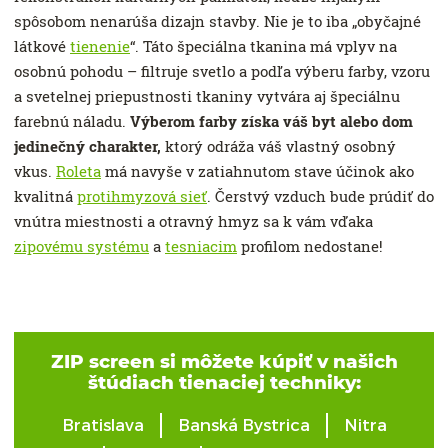
spôsobom nenarúša dizajn stavby. Nie je to iba „obyčajné
látkové
tienenie
“. Táto špeciálna tkanina má vplyv na
osobnú pohodu – filtruje svetlo a podľa výberu farby, vzoru
a svetelnej priepustnosti tkaniny vytvára aj špeciálnu
farebnú náladu.
Výberom farby získa váš byt alebo dom
jedinečný charakter,
ktorý odráža váš vlastný osobný
vkus.
Roleta
má navyše v zatiahnutom stave účinok ako
kvalitná
protihmyzová sieť
. Čerstvý vzduch bude prúdiť do
vnútra miestnosti a otravný hmyz sa k vám vďaka
zipovému systému
a
tesniacim
profilom nedostane!
ZIP screen si môžete kúpiť v našich
štúdiach tienaciej techniky:
Bratislava
Banská Bystrica
Nitra