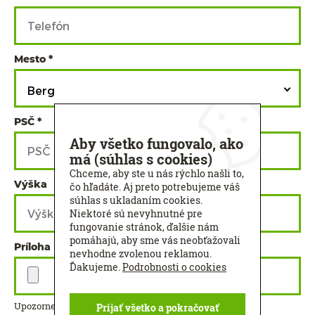
Mesto
Berg
PSČ
Aby všetko fungovalo, ako
má (súhlas s cookies)
Chceme, aby ste u nás rýchlo našli to,
Výška
Šírka
čo hľadáte. Aj preto potrebujeme váš
súhlas s ukladaním cookies.
Niektoré sú nevyhnutné pre
fungovanie stránok, ďalšie nám
pomáhajú, aby sme vás neobťažovali
Príloha
nevhodne zvolenou reklamou.
Ďakujeme.
Podrobnosti o cookies
Upozornenie: Maximálna veľkosť príloh je 32 MB.
Prijať všetko a pokračovať