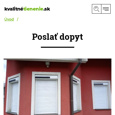
kvalitné
tienenie
.sk
Úvod
Poslať dopyt