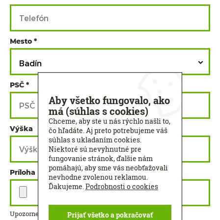
Mesto
Badín
PSČ
Aby všetko fungovalo, ako
má (súhlas s cookies)
Chceme, aby ste u nás rýchlo našli to,
Výška
Šírka
čo hľadáte. Aj preto potrebujeme váš
súhlas s ukladaním cookies.
Niektoré sú nevyhnutné pre
fungovanie stránok, ďalšie nám
pomáhajú, aby sme vás neobťažovali
Príloha
nevhodne zvolenou reklamou.
Ďakujeme.
Podrobnosti o cookies
Upozornenie: Maximálna veľkosť príloh je 32 MB.
Prijať všetko a pokračovať