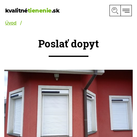
kvalitné
tienenie
.sk
Úvod
Poslať dopyt