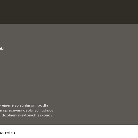
eu
zverejnené so súhlasom podľa
pri spracúvaní osobných údajov
 doplnení niektorých zákonov.
a míru.