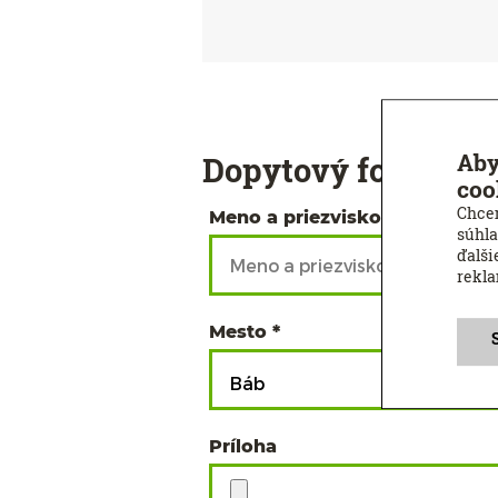
Aby
Dopytový formulár
coo
Chcem
Meno a priezvisko
súhla
ďalši
rekl
Mesto
Báb
Príloha