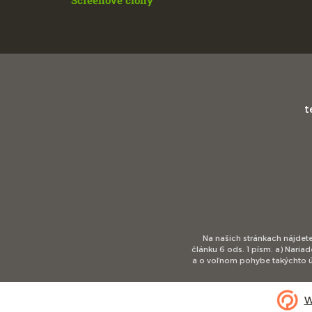
Screenové clony
t
Na našich stránkach nájdete
článku 6 ods. 1 písm. a) Nari
a o voľnom pohybe takýchto ú
W