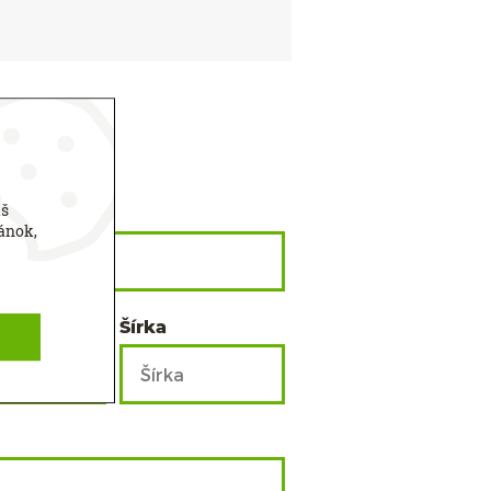
áš
n
ánok,
Šírka