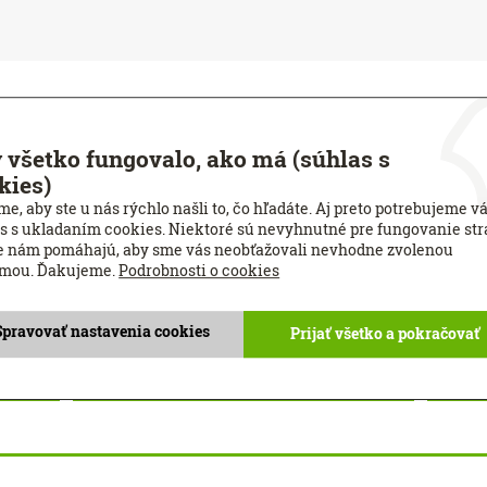
 všetko fungovalo, ako má (súhlas s
kies)
e, aby ste u nás rýchlo našli to, čo hľadáte. Aj preto potrebujeme v
E-mail
Telefó
s s ukladaním cookies. Niektoré sú nevyhnutné pre fungovanie str
e nám pomáhajú, aby sme vás neobťažovali nevhodne zvolenou
amou. Ďakujeme.
Podrobnosti o cookies
PSČ
Výška
Spravovať nastavenia cookies
Prijať všetko a pokračovať