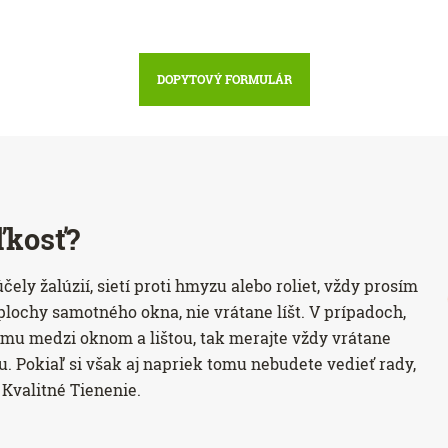
DOPYTOVÝ FORMULÁR
ľkosť?
ely žalúzií, sietí proti hmyzu alebo roliet, vždy prosím
plochy samotného okna, nie vrátane líšt. V prípadoch,
mu medzi oknom a lištou, tak merajte vždy vrátane
ju. Pokiaľ si však aj napriek tomu nebudete vedieť rady,
 Kvalitné Tienenie.