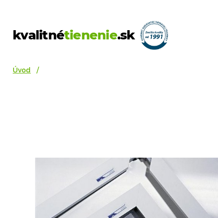
kvalitné
tienenie
.sk
Úvod