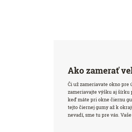
Ako zamerať ve
Či už zameriavate okno pre úč
zameriavajte výšku aj šírku 
keď máte pri okne čiernu gu
tejto čiernej gumy až k okra
nevadí, sme tu pre vás. Vaše