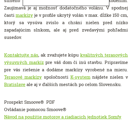
silného vetra ochráni
markízu
pred poškodením.
Zaujímavá je aj možnosť dodatočného volánu. V spodnej
časti
markízy
je v profile ukrytý volán v max. dĺžke 150 cm,
ktorý sa vysúva zvislo a chráni nielen pred nízko
zapadajúcim slnkom, ale aj pred zvedavými pohľadmi
susedov.
Kontaktujte nás
, ak zvažujete kúpu
kvalitných terasových
výsuvných markíz
pre váš dom či inú stavbu. Pripravíme
pre vás riešenie a dodáme markízy vyrobené na mieru.
Terasové markízy
spoločnosti
K-system
nájdete nielen v
Bratislave
ale aj v ďalších mestách po celom Slovensku.
Prospekt Smoove® PDF
Ovládanie pomocou Smoove®
Návod na použitie motorov a riadiacich jednotiek Somfy