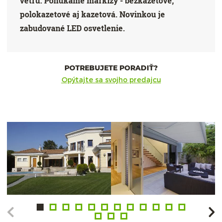
vetru. Ponúkame markízy - bezkazetové,
polokazetové aj kazetová. Novinkou je
zabudované LED osvetlenie.
POTREBUJETE PORADIŤ?
Opýtajte sa svojho predajcu