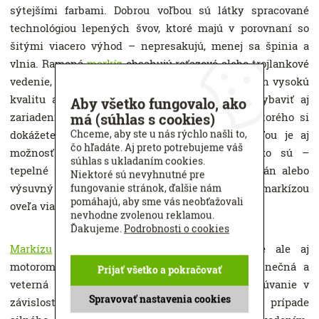
sýtejšími farbami. Dobrou voľbou sú látky spracované
technológiou lepených švov, ktoré majú v porovnaní so
šitými viacero výhod – nepresakujú, menej sa špinia a
vlnia. Ramená
markíz
obsahujú reťazové alebo trojlankové
vedenie, vyšší rad až štvorlankové, čo zaručuje ich vysokú
kvalitu a dlhú životnosť.
Markízy
je možné vybaviť aj
Aby všetko fungovalo, ako
zariadením na zmenu uhla sklonu, pomocou ktorého si
má (súhlas s cookies)
Chceme, aby ste u nás rýchlo našli to,
dokážete nastaviť želaný sklon. Samozrejmosťou je aj
čo hľadáte. Aj preto potrebujeme váš
možnosť objednania prídavných zariadení ako sú –
súhlas s ukladaním cookies.
tepelné žiariče, LED osvetlenie, dekoratívny volán alebo
Niektoré sú nevyhnutné pre
výsuvný variovolán, ktoré umožňujú stráviť pod markízou
fungovanie stránok, ďalšie nám
pomáhajú, aby sme vás neobťažovali
oveľa viac času.
nevhodne zvolenou reklamou.
Ďakujeme.
Podrobnosti o cookies
Markízu
je možné ovládať nielen manuálne ale aj
motorom. V prípade motorického ovládania slnečná a
Prijať všetko a pokračovať
veterná automatika zabezpečí automatické vysúvanie v
Spravovať nastavenia cookies
závislosti na intenzite slnečných lúčov a v prípade