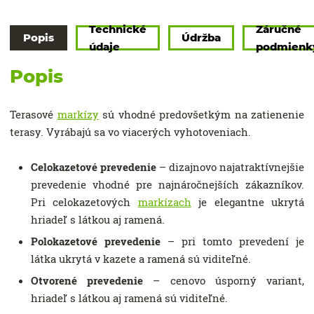
Technické
Záručné
Popis
Údržba
údaje
podmienk
Popis
Terasové
markízy
sú vhodné predovšetkým na zatienenie
terasy. Vyrábajú sa vo viacerých vyhotoveniach.
Celokazetové prevedenie
– dizajnovo najatraktívnejšie
prevedenie vhodné pre najnáročnejších zákazníkov.
Pri celokazetových
markízach
je elegantne ukrytá
hriadeľ s látkou aj ramená.
Polokazetové prevedenie
– pri tomto prevedení je
látka ukrytá v kazete a ramená sú viditeľné.
Otvorené prevedenie
– cenovo úsporný variant,
hriadeľ s látkou aj ramená sú viditeľné.