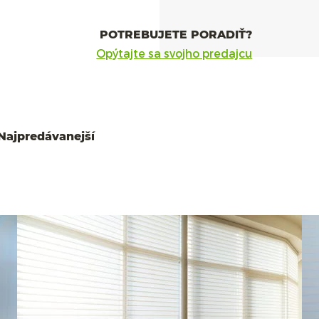
POTREBUJETE PORADIŤ?
Opýtajte sa svojho predajcu
Najpredávanejší