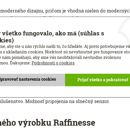
oderného dizajnu, pričom je vhodná nielen do moderných 
a uplatní aj v retro štýlovom zariadení.
 všetko fungovalo, ako má (súhlas s
efresh, Natur-look, Black&White
. Spolu až 19 rôznofarebný
kies)
torá má vo vnútri 55 mm široké pásy. Posúvaním
rolety
je mož
e, aby ste u nás rýchlo našli to, čo hľadáte. Aj preto potrebujeme v
možné otvárať a zatvárať iba v najnižšej polohe naklápaním 
s s ukladaním cookies. Niektoré sú nevyhnutné pre fungovanie str
e nám pomáhajú, aby sme vás neobťažovali nevhodne zvolenou
amou. Ďakujeme.
Podrobnosti o cookies
ESSE umožňuje
ovládanie každej
rolety
samostatne
ale
aj po
li rolety, takže dizajn rolety nie je nijakým spôsobom nar
osť inteligentného ovládania prostredníctvom chytrého za
Spravovať nastavenia cookies
Prijať všetko a pokračovať
slušenstvo. Možnosť pripojenia na slnečný senzor.
ého výrobku Raffinesse