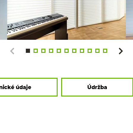
nické údaje
Údržba