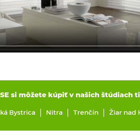
E si môžete kúpiť v našich štúdiach ti
ká Bystrica
Nitra
Trenčín
Žiar nad