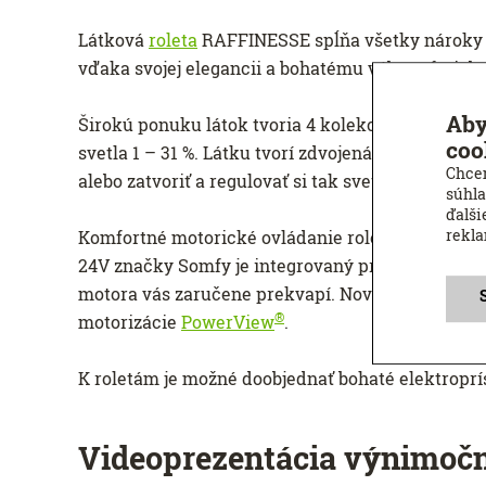
Látková
roleta
RAFFINESSE spĺňa všetky nároky m
vďaka svojej elegancii a bohatému výberu farieb s
Aby
Širokú ponuku látok tvoria 4 kolekcie -
Purist, R
coo
svetla 1 – 31 %. Látku tvorí zdvojená tkanina, k
Chcem
alebo zatvoriť a regulovať si tak svetlo. Látku
je 
súhla
ďalši
rekl
Komfortné motorické ovládanie rolety RAFFIN
24V značky Somfy je integrovaný priamo na hriade
motora vás zaručene prekvapí. Novinkou je možn
®
motorizácie
PowerView
.
K roletám je možné doobjednať bohaté elektroprí
Videoprezentácia výnimočn