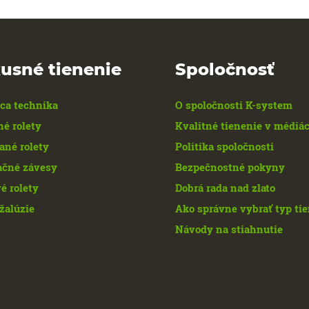
usné tienenie
Spoločnosť
ca technika
O spoločnosti K-system
né rolety
Kvalitné tienenie v médiá
ané rolety
Politika spoločnosti
ačné závesy
Bezpečnostné pokyny
é rolety
Dobrá rada nad zlato
žalúzie
Ako správne vybrať typ ti
Návody na stiahnutie