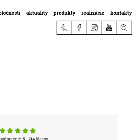
oločnosti
aktuality
produkty
realizácie
kontakty
hodnotenie:
5
-
214
hlasov