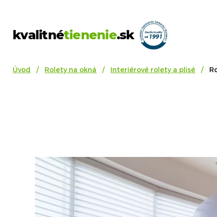
kvalitné
tienenie
.sk
Úvod
Rolety na okná
Interiérové rolety a plisé
R