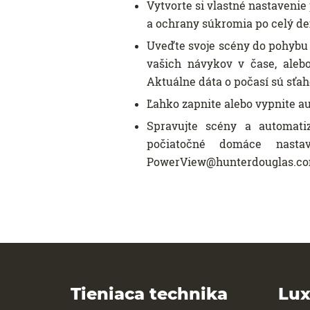
Vytvorte si vlastné nastavenie
a ochrany súkromia po celý de
Uveďte svoje scény do pohybu 
vašich návykov v čase, ale
Aktuálne dáta o počasí sú sťah
Ľahko zapnite alebo vypnite au
Spravujte scény a automati
počiatočné domáce nasta
PowerView@hunterdouglas.com a
Tieniaca technika
Lux