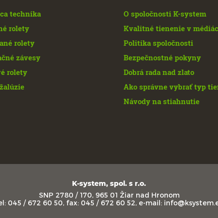
ca technika
O spoločnosti K-system
né rolety
Kvalitné tienenie v médiá
ané rolety
Politika spoločnosti
ačné závesy
Bezpečnostné pokyny
é rolety
Dobrá rada nad zlato
žalúzie
Ako správne vybrať typ ti
Návody na stiahnutie
K-system, spol. s r.o.
SNP 2780 / 170, 965 01 Žiar nad Hronom
el: 045 / 672 60 50, fax: 045 / 672 60 52, e-mail: info@ksystem.