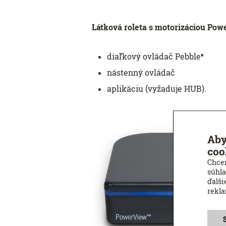
Látková roleta s motorizáciou Po
diaľkový ovládač Pebble
®
nástenný ovládač
aplikáciu (vyžaduje HUB).
Aby
coo
Chcem
súhla
ďalši
rekl