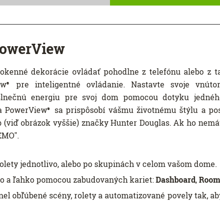
PowerView
kenné dekorácie ovládať pohodlne z telefónu alebo z ta
ew
pre inteligentné ovládanie. Nastavte svoje vnútor
®
 slnečnú energiu pre svoj dom pomocou dotyku jedného
ia PowerView
sa prispôsobí vášmu životnému štýlu a pos
®
(viď obrázok vyššie) značky Hunter Douglas. Ak ho nemát
EMO".
rolety jednotlivo, alebo po skupinách v celom vašom dome.
hlo a ľahko pomocou zabudovaných kariet:
Dashboard
,
Room
nel obľúbené scény, rolety a automatizované povely tak, ab