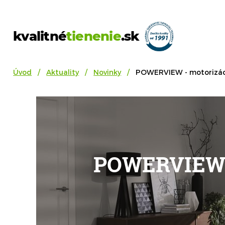
kvalitné
tienenie
.sk
Úvod
Aktuality
Novinky
POWERVIEW - motorizácia
POWERVIEW - 