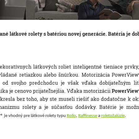
né látkové rolety s batériou novej generácie. Batéria je dob
ekoratívnych látkových roliet inteligentné tieniace prvky
 ovládané retiazkou alebo šnúrkou. Motorizácia PowerView
 od svojho predchodcu je však vďaka dobíjateľným li
íka je cenovo prijateľnejšia. Vďaka motorizácii
PowerView
kresla bez toho, aby ste museli riešiť ako dodatočne k ok
anizmu rolety a je súčasťou dodávky. Batérie je mož
w
® je vhodný pre látkové rolety typu
Rollo
,
Raffinesse
a
roletožalúzie
.