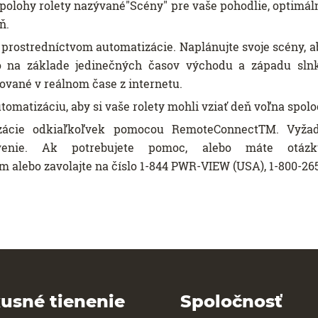
 polohy rolety nazývané"Scény" pre vaše pohodlie, optimáln
ň.
prostredníctvom automatizácie. Naplánujte svoje scény, a
bo na základe jedinečných časov východu a západu sl
ované v reálnom čase z internetu.
tomatizáciu, aby si vaše rolety mohli vziať deň voľna spolo
zácie odkiaľkoľvek pomocou RemoteConnectTM. Vyžadu
venie. Ak potrebujete pomoc, alebo máte otázk
lebo zavolajte na číslo 1-844 PWR-VIEW (USA), 1-800-265
usné tienenie
Spoločnosť