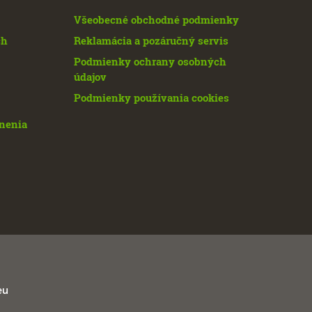
Všeobecné obchodné podmienky
ch
Reklamácia a pozáručný servis
Podmienky ochrany osobných
údajov
Podmienky používania cookies
enenia
eu