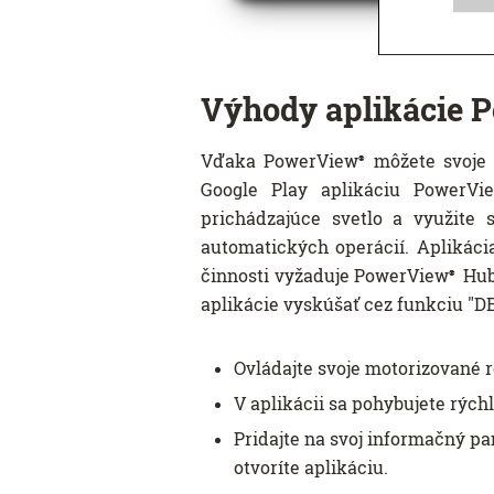
Výhody aplikácie 
Vďaka PowerView
môžete svoje o
®
Google Play aplikáciu PowerVi
prichádzajúce svetlo a využite
automatických operácií. Aplikác
činnosti vyžaduje PowerView
Hub 
®
aplikácie vyskúšať cez funkciu "D
Ovládajte svoje motorizované 
V aplikácii sa pohybujete rýc
Pridajte na svoj informačný pa
otvoríte aplikáciu.