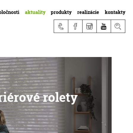
oločnosti
aktuality
produkty
realizácie
kontakty
iérové rolety