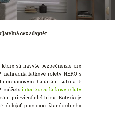
íjateľná cez adaptér.
, ktoré sú navyše bezpečnejšie pre
nahradila látkové rolety NERO s
®
thium-ionovým batériám šetrná k
môžete
interiérové látkové rolety
®
nám prieviesť elektrinu. Batéria je
né dobíjať pomocou štandardného