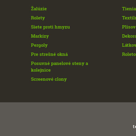
Žalúzie
Tienia
Rolety
Textil
Siete proti hmyzu
Plisov
Markízy
Dekor
Pergoly
Látkov
Pre strešné okná
Roleto
Posuvné panelové steny a
kolejnice
Screenové clony
t