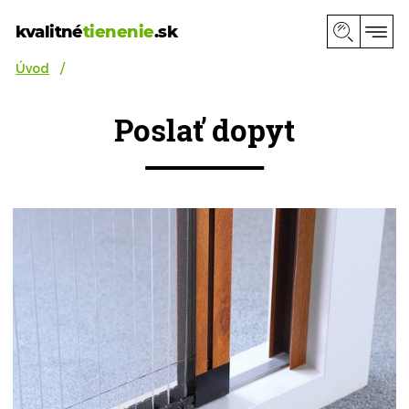
kvalitné
tienenie
.sk
Úvod
Poslať dopyt