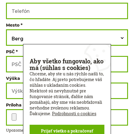
Mesto
Berg
PSČ
Aby všetko fungovalo, ako
má (súhlas s cookies)
Chceme, aby ste u nás rýchlo našli to,
Výška
Šírka
čo hľadáte. Aj preto potrebujeme váš
súhlas s ukladaním cookies.
Niektoré sú nevyhnutné pre
fungovanie stránok, ďalšie nám
pomáhajú, aby sme vás neobťažovali
Príloha
nevhodne zvolenou reklamou.
Ďakujeme.
Podrobnosti o cookies
Upozornenie: Maximálna veľkosť príloh je 32 MB.
Prijať všetko a pokračovať