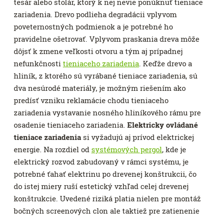
tesár alebo stolár, ktorý k nej nevie ponúknuť tieniace
zariadenia. Drevo podlieha degradácii vplyvom
poveternostných podmienok a je potrebné ho
pravidelne ošetrovať. Vplyvom praskania dreva môže
dôjsť k zmene veľkosti otvoru a tým aj prípadnej
nefunkčnosti
tieniaceho zariadenia
. Keďže drevo a
hliník, z ktorého sú vyrábané tieniace zariadenia, sú
dva nesúrodé materiály, je možným riešením ako
predísť vzniku reklamácie chodu tieniaceho
zariadenia vystavanie nosného hliníkového rámu pre
osadenie tieniaceho zariadenia.
Elektricky ovládané
tieniace zariadenia
si vyžadujú aj prívod elektrickej
energie. Na rozdiel od
systémových pergol
, kde je
elektrický rozvod zabudovaný v rámci systému, je
potrebné ťahať elektrinu po drevenej konštrukcii, čo
do istej miery ruší estetický vzhľad celej drevenej
konštrukcie. Uvedené riziká platia nielen pre montáž
bočných screenových clon ale taktiež pre zatienenie