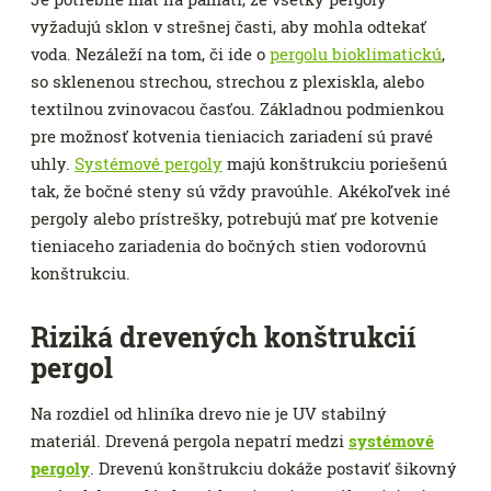
vyžadujú sklon v strešnej časti, aby mohla odtekať
voda. Nezáleží na tom, či ide o
pergolu bioklimatickú
,
so sklenenou strechou, strechou z plexiskla, alebo
textilnou zvinovacou časťou. Základnou podmienkou
pre možnosť kotvenia tieniacich zariadení sú pravé
uhly.
Systémové pergoly
majú konštrukciu poriešenú
tak, že bočné steny sú vždy pravoúhle. Akékoľvek iné
pergoly alebo prístrešky, potrebujú mať pre kotvenie
tieniaceho zariadenia do bočných stien vodorovnú
konštrukciu.
Riziká drevených konštrukcií
pergol
Na rozdiel od hliníka drevo nie je UV stabilný
materiál. Drevená pergola nepatrí medzi
systémové
pergoly
. Drevenú konštrukciu dokáže postaviť šikovný