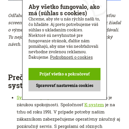
Aby všetko fungovalo, ako
má (súhlas s cookies)
Odľahčená konštrukcia sa prehýba pod hmotnosťou
Chceme, aby ste u nás rýchlo našli to,
screenovej clony - v tomto prípade nás zákazník žiadal
čo hľadáte. Aj preto potrebujeme váš
o výmenu tkaniny na produkte, ktorý sme nedodávali.
súhlas s ukladaním cookies.
Niektoré sú nevyhnutné pre
Tu nejde o vadu tkaniny, ale o nevhodný technický
fungovanie stránok, ďalšie nám
návrh.
pomáhajú, aby sme vás neobťažovali
nevhodne zvolenou reklamou.
Ďakujeme.
Podrobnosti o cookies
Prijať všetko a pokračovať
Prečo sa oplatí priplatiť si za
systémovú pergolu?
Spravovať nastavenia cookies
Systémová pergola
od overeného dodávateľa je
zárukou spokojnosti. Spoločnosť
K-system
je na
trhu od roku 1991. V prípade potreby našim
zákazníkom zabezpečujeme operatívny záručný aj
pozáručný servis. S pergolami od rôznych