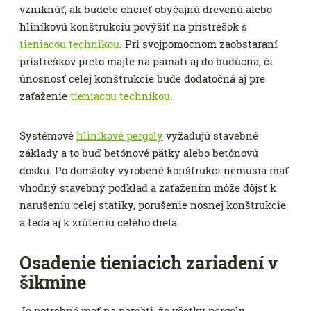
vzniknúť, ak budete chcieť obyčajnú drevenú alebo
hliníkovú konštrukciu povýšiť na prístrešok s
tieniacou technikou
. Pri svojpomocnom zaobstaraní
prístreškov preto majte na pamäti aj do budúcna, či
únosnosť celej konštrukcie bude dodatočná aj pre
zaťaženie
tieniacou technikou
.
Systémové
hliníkové pergoly
vyžadujú stavebné
základy a to buď betónové pätky alebo betónovú
dosku. Po domácky vyrobené konštrukci nemusia mať
vhodný stavebný podklad a zaťažením môže dôjsť k
narušeniu celej statiky, porušenie nosnej konštrukcie
a teda aj k zrúteniu celého diela.
Osadenie tieniacich zariadení v
šikmine
Je potrebné mať na pamäti, že všetky pergoly