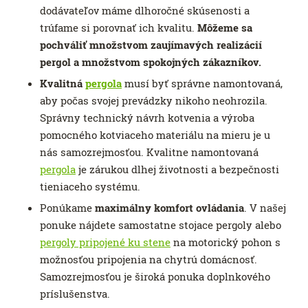
dodávateľov máme dlhoročné skúsenosti a
trúfame si porovnať ich kvalitu.
Môžeme sa
pochváliť množstvom zaujímavých realizácií
pergol a množstvom spokojných zákazníkov.
Kvalitná
pergola
musí byť správne namontovaná,
aby počas svojej prevádzky nikoho neohrozila.
Správny technický návrh kotvenia a výroba
pomocného kotviaceho materiálu na mieru je u
nás samozrejmosťou. Kvalitne namontovaná
pergola
je zárukou dlhej životnosti a bezpečnosti
tieniaceho systému.
Ponúkame
maximálny komfort ovládania
. V našej
ponuke nájdete samostatne stojace pergoly alebo
pergoly pripojené ku stene
na motorický pohon s
možnosťou pripojenia na chytrú domácnosť.
Samozrejmosťou je široká ponuka doplnkového
príslušenstva.