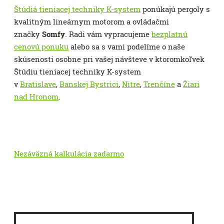
Štúdiá tieniacej techniky K-system
ponúkajú pergoly s
kvalitným lineárnym motorom a ovládačmi
značky
Somfy
. Radi vám vypracujeme
bezplatnú
cenovú ponuku
alebo sa s vami podelíme o naše
skúsenosti osobne pri vašej návšteve v ktoromkoľvek
Štúdiu tieniacej techniky K-system
v
Bratislave
,
Banskej Bystrici
,
Nitre
,
Trenčíne
a
Žiari
nad Hronom
.
Nezáväzná kalkulácia zadarmo