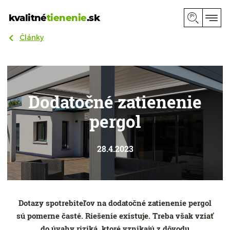
kvalitné
tienenie
.sk
Články
Dodatočné zatienenie
pergol
28.4.2023
Dotazy spotrebiteľov na dodatočné zatienenie pergol
sú pomerne časté. Riešenie existuje. Treba však vziať
do úvahy riziká, ktoré vznikajú z dôvodu