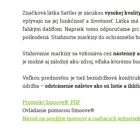
Značková látka Sattler je zárukou
vysokej kvalit
vplývajú na jej funkčnosť a životnosť. Látka má
ľahkým dažďom. Napriek tomu odporúčame pri p
poškodená. Stiahnutie markízy do ochranného bub
Sťahovanie markízy sa vykonáva cez
nástenný a
je možné aj záložný aku-zdroj, vďaka ktorému b
Veľkou prednosťou je tiež bezúdržbová konštru
údržba –
odstránenie náletov ako sú lístie a ihlič
Prospekt Smoove® PDF
Ovládanie pomocou Smoove®
Návod na použitie motorov a riadiacich jednotie