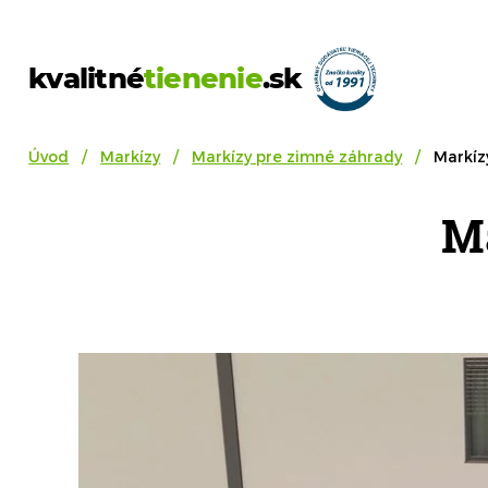
kvalitné
tienenie
.sk
Úvod
Markízy
Markízy pre zimné záhrady
Markíz
M