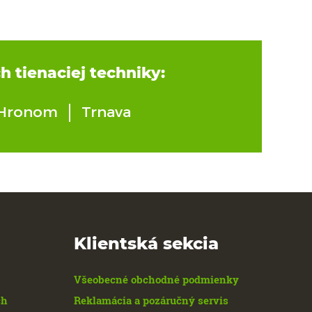
h tienaciej techniky:
 Hronom
Trnava
Klientská sekcia
Všeobecné obchodné podmienky
ch
Reklamácia a pozáručný servis