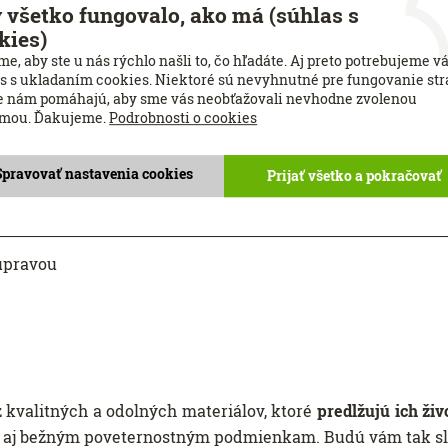
 všetko fungovalo, ako má (súhlas s
kies)
mnú záhradu, kontaktujte nás. Pripravíme pre vás riešenie
e, aby ste u nás rýchlo našli to, čo hľadáte. Aj preto potrebujeme v
oločnosti K-system nájdete nielen v Bratislave, ale aj v ď
s s ukladaním cookies. Niektoré sú nevyhnutné pre fungovanie str
e nám pomáhajú, aby sme vás neobťažovali nevhodne zvolenou
amou. Ďakujeme.
Podrobnosti o cookies
Spravovať nastavenia cookies
Prijať všetko a pokračovať
 úpravou
kvalitných a odolných materiálov, ktoré
predlžujú ich ži
t aj bežným poveternostným podmienkam. Budú vám tak slú