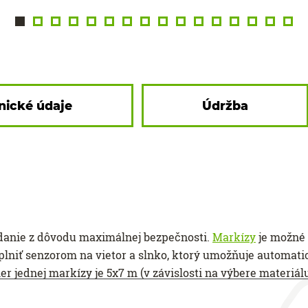
nické údaje
Údržba
danie z dôvodu maximálnej bezpečnosti.
Markízy
je možné
niť senzorom na vietor a slnko, ktorý umožňuje automati
jednej markízy je 5x7 m (v závislosti na výbere materiálu)
cenovo výhodné viacnásobné zostavy. Pre dve zostavy je po