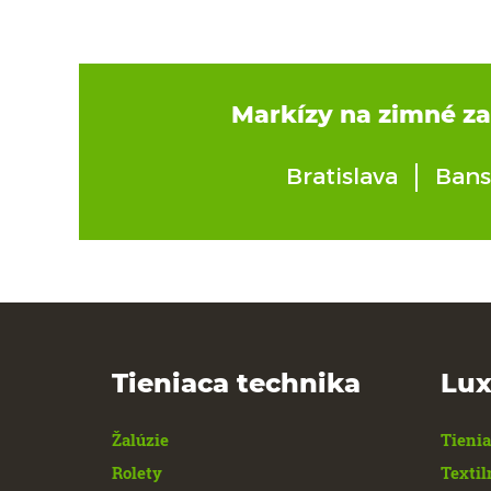
Markízy na zimné zah
Bratislava
Bans
Tieniaca technika
Lux
Žalúzie
Tienia
Rolety
Textil