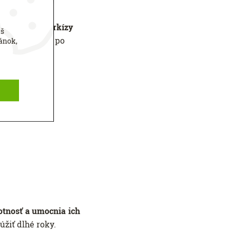
 a
dodáme markízy
áš
alších mestách po
ánok,
votnosť a umocnia ich
žiť dlhé roky.