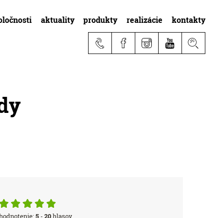
oločnosti
aktuality
produkty
realizácie
kontakty
dy
hodnotenie:
5
-
20
hlasov