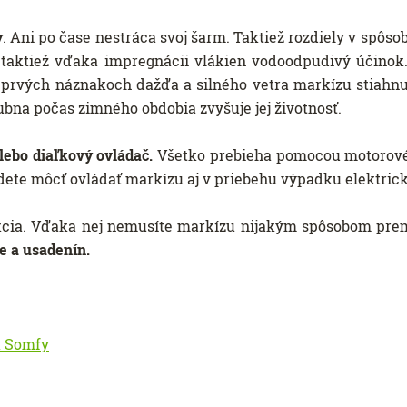
y
. Ani po čase nestráca svoj šarm. Taktiež rozdiely v spôsob
 taktiež vďaka impregnácii vlákien vodoodpudivý účinok. 
rvých náznakoch dažďa a silného vetra markízu stiahnuť
na počas zimného obdobia zvyšuje jej životnosť.
lebo diaľkový ovládač.
Všetko prebieha pomocou motorové
udete môcť ovládať markízu aj v priebehu výpadku elektri
kcia. Vďaka nej nemusíte markízu nijakým spôsobom prem
ie a usadenín.
k Somfy