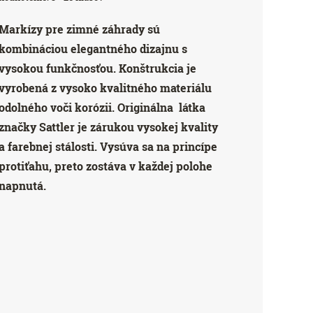
Markízy‌ ‌pre‌ ‌zimné‌ ‌záhrady‌ ‌sú‌
‌kombináciou‌ ‌elegantného‌ ‌dizajnu‌ ‌s‌
‌vysokou‌ ‌funkčnosťou.‌ ‌Konštrukcia‌ ‌je‌
‌vyrobená‌ ‌z‌ ‌vysoko‌ ‌kvalitného‌ ‌materiálu‌
‌odolného‌ ‌voči‌ ‌korózii.‌ ‌Originálna‌ ‌ látka‌
‌značky‌ ‌Sattler‌ ‌je‌ ‌zárukou‌ ‌vysokej‌ ‌kvality‌
‌a‌ ‌farebnej‌ ‌stálosti.‌ ‌Vysúva‌ ‌sa‌ ‌na‌ ‌princípe‌
‌protiťahu,‌ ‌preto‌ ‌zostáva‌ ‌v‌ ‌každej‌ ‌polohe‌
‌napnutá.‌