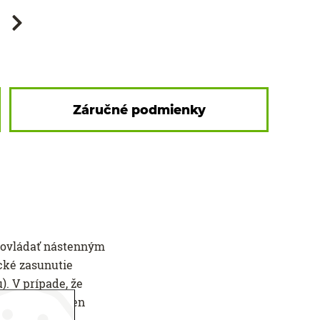
Záručné podmienky
 ovládať nástenným
cké zasunutie
. V prípade, že
trebný iba jeden