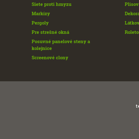
Siete proti hmyzu
Plisov
Markízy
Dekor
Pergoly
Látkov
Pre strešné okná
Roleto
Posuvné panelové steny a
kolejnice
Screenové clony
t