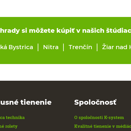
rady si môžete kúpiť v našich štúdiac
ká Bystrica
Nitra
Trenčín
Žiar nad
usné tienenie
Spoločnosť
ca technika
O spoločnosti K-system
né rolety
Kvalitné tienenie v médiá