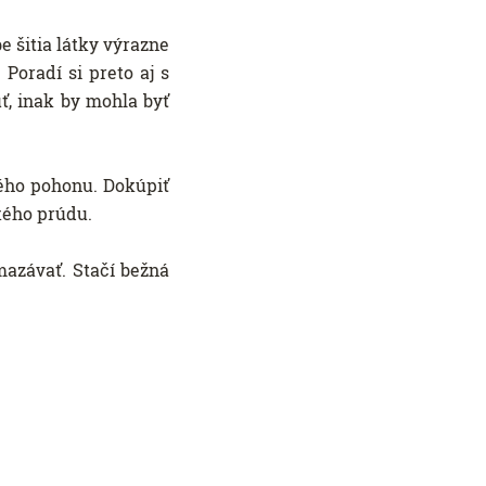
e šitia látky výrazne
Poradí si preto aj s
, inak by mohla byť
ho pohonu. Dokúpiť
ckého prúdu.
azávať. Stačí bežná