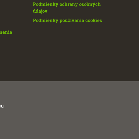
Podmienky ochrany osobných
údajov
Podmienky používania cookies
enenia
eu