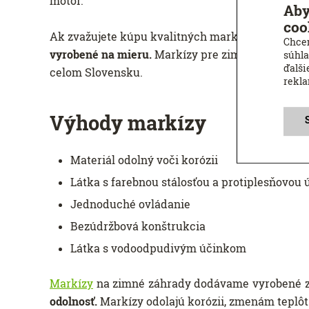
motor.
Aby
coo
Ak zvažujete kúpu kvalitných markíz pre vašu zi
Chcem
vyrobené na mieru.
Markízy pre zimné záhrady sp
súhla
ďalši
celom Slovensku.
rekl
Výhody markízy
Materiál odolný voči korózii
Látka s farebnou stálosťou a protiplesňovou
Jednoduché ovládanie
Bezúdržbová konštrukcia
Látka s vodoodpudivým účinkom
Markízy
na zimné záhrady dodávame vyrobené z 
odolnosť.
Markízy odolajú korózii, zmenám teplô