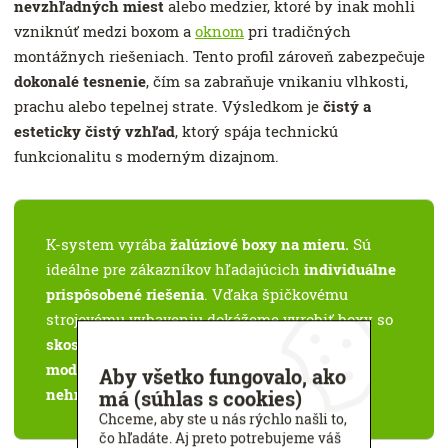
nevzhľadných miest
alebo medzier, ktoré by inak mohli
vzniknúť medzi boxom a
oknom
pri tradičných
montážnych riešeniach. Tento profil zároveň zabezpečuje
dokonalé tesnenie
, čím sa zabraňuje vnikaniu vlhkosti,
prachu alebo tepelnej strate. Výsledkom je
čistý a
esteticky čistý vzhľad
, ktorý spája technickú
funkcionalitu s moderným dizajnom.
K-system vyrába
žalúziové boxy na mieru.
Sú
ideálne pre zákazníkov hľadajúcich
individuálne
prispôsobené riešenia
. Vďaka špičkovému
strojovému vybaveniu dokážeme vyrobiť boxy so
skosenými hranami a bočnicami
, čím získate
moderný a estetický vzhľad vašej
Aby všetko fungovalo, ako
nehnuteľnosti.
má (súhlas s cookies)
Chceme, aby ste u nás rýchlo našli to,
čo hľadáte. Aj preto potrebujeme váš