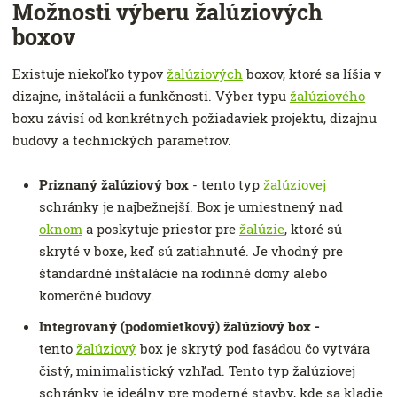
Možnosti výberu žalúziových
boxov
Existuje niekoľko typov
žalúziových
boxov, ktoré sa líšia v
dizajne, inštalácii a funkčnosti. Výber typu
žalúziového
boxu závisí od konkrétnych požiadaviek projektu, dizajnu
budovy a technických parametrov.
Priznaný žalúziový box
- tento typ
žalúziovej
schránky je najbežnejší. Box je umiestnený nad
oknom
a poskytuje priestor pre
žalúzie
, ktoré sú
skryté v boxe, keď sú zatiahnuté. Je vhodný pre
štandardné inštalácie na rodinné domy alebo
komerčné budovy.
Integrovaný (podomietkový) žalúziový box
-
tento
žalúziový
box je skrytý pod fasádou čo vytvára
čistý, minimalistický vzhľad. Tento typ žalúziovej
schránky je ideálny pre moderné stavby, kde sa kladie