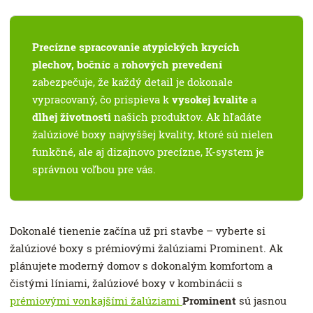
Precízne spracovanie atypických krycích
plechov, bočníc
a
rohových prevedení
zabezpečuje, že každý detail je dokonale
vypracovaný, čo prispieva k
vysokej kvalite
a
dlhej životnosti
našich produktov. Ak hľadáte
žalúziové boxy najvyššej kvality, ktoré sú nielen
funkčné, ale aj dizajnovo precízne, K-system je
správnou voľbou pre vás.
Dokonalé tienenie začína už pri stavbe – vyberte si
žalúziové boxy s prémiovými žalúziami Prominent. Ak
plánujete moderný domov s dokonalým komfortom a
čistými líniami, žalúziové boxy v kombinácii s
prémiovými vonkajšími žalúziami
Prominent
sú jasnou