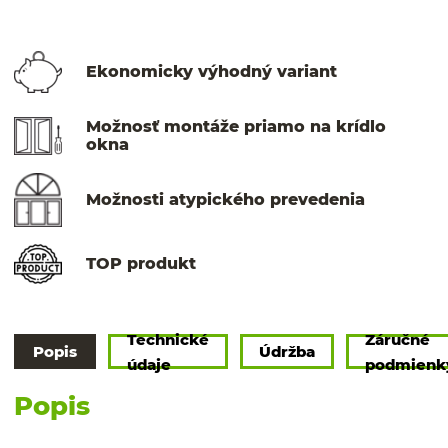
Ekonomicky výhodný variant
Možnosť montáže priamo na krídlo
okna
Možnosti atypického prevedenia
TOP produkt
Technické
Záručné
Popis
Údržba
údaje
podmienk
Popis