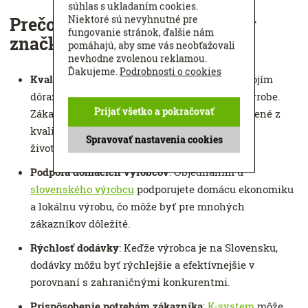
súhlas s ukladaním cookies.
Niektoré sú nevyhnutné pre
Prečo objednať žalúziové boxy
fungovanie stránok, ďalšie nám
značky
K-system
?
pomáhajú, aby sme vás neobťažovali
nevhodne zvolenou reklamou.
Ďakujeme.
Podrobnosti o cookies
Kvalita a spoľahlivosť
:
K-system
je známy svojím
dôrazom na vysokú kvalitu a precíznosť pri výrobe.
Prijať všetko a pokračovať
Zákazníci môžu očakávať, že boxy budú vyrobené z
kvalitných materiálov, ktoré zabezpečia dlhú
Spravovať nastavenia cookies
životnosť a spoľahlivosť.
Podpora domácich výrobcov
: Objednaním u
slovenského výrobcu
podporujete domácu ekonomiku
a lokálnu výrobu, čo môže byť pre mnohých
zákazníkov dôležité.
Rýchlosť dodávky
: Keďže výrobca je na Slovensku,
dodávky môžu byť rýchlejšie a efektívnejšie v
porovnaní s zahraničnými konkurentmi.
Prispôsobenie potrebám zákazníka
:
K-system
môže