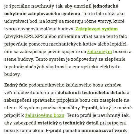
je špeciálne navrhnutý tak, aby umožnil
jednoduché
uchytenie zateplovacieho systému
. Tento falc slúži ako
uchytávací bod, na ktorý sa montujú rôzne vrstvy, ktoré
tvoria obvodovú izoláciu budovy.
Zateplovací systém
(obvykle EPS, XPS alebo minerálna vlna) sa na tento falc
pripevňuje pomocou mechanických kotiev alebo lepidiel,
čím sa zabezpečuje pevné spojenie so
žalúziovým
boxom a
stene budovy. Tento systém je zodpovedný za zlepšenie
tepelnoizolačných vlastností a energetickú efektivitu
budovy.
Zadný falc
podomietkového žalúziového boxu zohráva
veľmi dôležitú úlohu pri
dotiahnutí technického detailu
a
zabezpečení správneho pripojenia boxu cez zateplenie na
stenu. K-system používa špeciálny
F-profil
, ktorý je možné
pripojiť k
žalúziovému boxu
. Tento profil je navrhnutý tak,
aby zabezpečil
estetický a technický detail
pri pripojení
boxu k rámu okna.
F-profil
pomáha
minimalizovať vznik