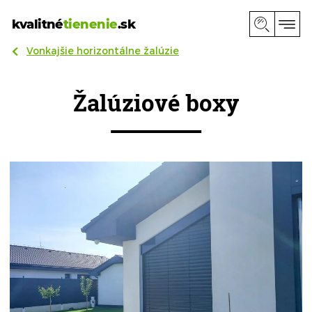
kvalitné
tienenie
.sk
Vonkajšie horizontálne žalúzie
Žalúziové boxy