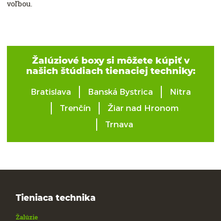
voľbou.
Žalúziové boxy si môžete kúpiť v
našich štúdiach tienaciej techniky:
Bratislava
Banská Bystrica
Nitra
Trenčín
Žiar nad Hronom
Trnava
Tieniaca technika
Žalúzie