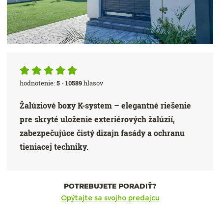
hodnotenie:
5
-
10589
hlasov
Žalúziové boxy K-system – elegantné riešenie
pre skryté uloženie exteriérových žalúzií,
zabezpečujúce čistý dizajn fasády a ochranu
tieniacej techniky.
POTREBUJETE PORADIŤ?
Opýtajte sa svojho predajcu