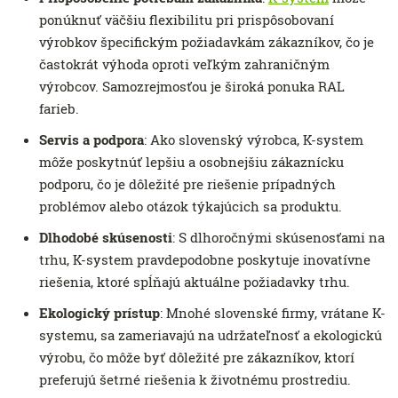
ponúknuť väčšiu flexibilitu pri prispôsobovaní
výrobkov špecifickým požiadavkám zákazníkov, čo je
častokrát výhoda oproti veľkým zahraničným
výrobcov. Samozrejmosťou je široká ponuka RAL
farieb.
Servis a podpora
: Ako slovenský výrobca, K-system
môže poskytnúť lepšiu a osobnejšiu zákaznícku
podporu, čo je dôležité pre riešenie prípadných
problémov alebo otázok týkajúcich sa produktu.
Dlhodobé skúsenosti
: S dlhoročnými skúsenosťami na
trhu, K-system pravdepodobne poskytuje inovatívne
riešenia, ktoré spĺňajú aktuálne požiadavky trhu.
Ekologický prístup
: Mnohé slovenské firmy, vrátane K-
systemu, sa zameriavajú na udržateľnosť a ekologickú
výrobu, čo môže byť dôležité pre zákazníkov, ktorí
preferujú šetrné riešenia k životnému prostrediu.