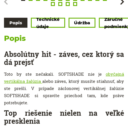
Technické
Záručné
Popis
Údržba
údaje
podmienk
Popis
Absolútny hit - záves, cez ktorý sa
dá prejsť
Toto by ste nečakali. SOFTSHADE nie je
obyčajná
vertikálna žalúzia
alebo záves, ktorý musíte stiahnuť, aby
ste prešli. V prípade záclonovej vertikálnej žalúzie
SOFTSHADE si spravíte priechod tam, kde práve
potrebujete.
Top riešenie nielen na veľké
presklenia