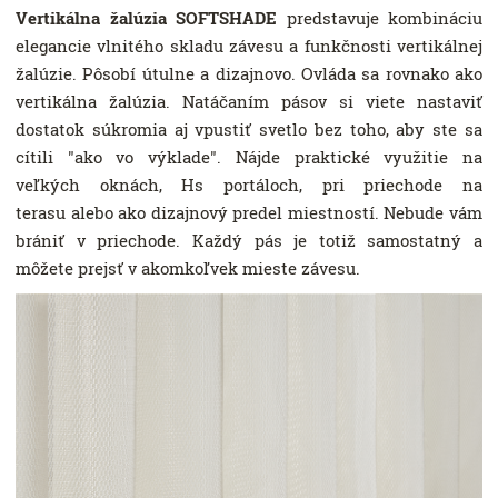
Vertikálna žalúzia SOFTSHADE
predstavuje kombináciu
elegancie vlnitého skladu závesu a funkčnosti vertikálnej
žalúzie. Pôsobí útulne a dizajnovo. Ovláda sa rovnako ako
vertikálna žalúzia. Natáčaním pásov si viete nastaviť
dostatok súkromia aj vpustiť svetlo bez toho, aby ste sa
cítili "ako vo výklade". Nájde praktické využitie na
veľkých oknách, Hs portáloch, pri priechode na
terasu alebo ako dizajnový predel miestností. Nebude vám
brániť v priechode. Každý pás je totiž samostatný a
môžete prejsť v akomkoľvek mieste závesu.