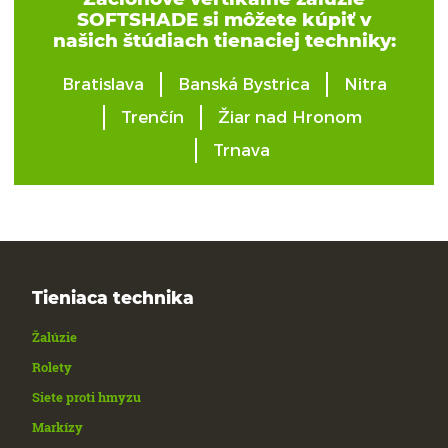
SOFTSHADE si môžete kúpiť v
našich štúdiach tienaciej techniky:
Bratislava
Banská Bystrica
Nitra
Trenčín
Žiar nad Hronom
Trnava
Tieniaca technika
Žalúzie
Rolety
Siete proti hmyzu
Markízy