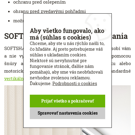
ochranu pred oslepením
ohranu pred zvedavými pohľadmi
možnosť zatemnenia (podľa typu látky).
Aby všetko fungovalo, ako
SOFTSHADE a možnosti ovládania
má (súhlas s cookies)
Chceme, aby ste u nás rýchlo našli to,
SOFTSHADE - dokonalé tienenie, ktoré sa prispôsobí vám
čo hľadáte. Aj preto potrebujeme váš
súhlas s ukladaním cookies.
a nie vy jemu. Môžete ho ovládať manuálne pomocou
Niektoré sú nevyhnutné pre
šnúry a retiazky alebo potiahnutím za tyčku alebo
fungovanie stránok, ďalšie nám
motoricky. Presne tak ako môžete ovládať štandardné
pomáhajú, aby sme vás neobťažovali
nevhodne zvolenou reklamou.
vertikálne žalúzie
.
Ďakujeme.
Podrobnosti o cookies
Prijať všetko a pokračovať
Spravovať nastavenia cookies