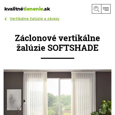
kvalitné
tienenie
.sk
Vertikálne žalúzie a závesy
Záclonové vertikálne
žalúzie SOFTSHADE