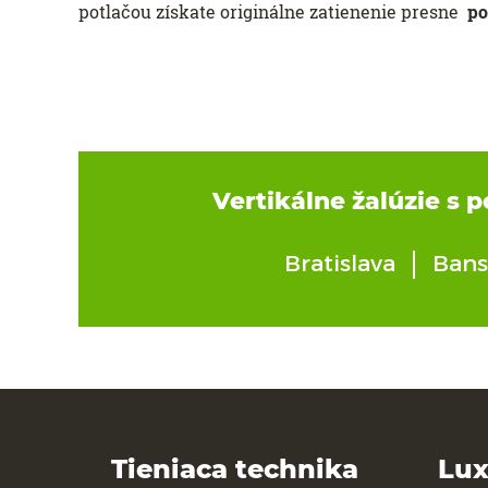
potlačou získate originálne zatienenie presne
po
Vertikálne žalúzie s p
Bratislava
Bans
Tieniaca technika
Lux