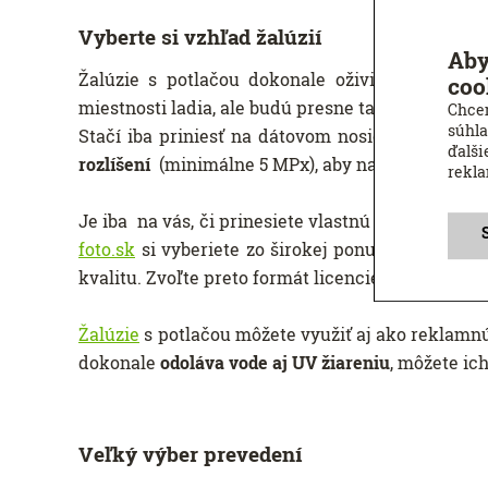
Vyberte si vzhľad žalúzií
Aby
Žalúzie s potlačou dokonale oživia každú mies
coo
miestnosti ladia, ale budú presne také,
aké chcet
Chcem
súhla
Stačí iba priniesť na dátovom nosiči fotografiu
ďalši
rozlíšení
(minimálne 5 MPx), aby na žalúziách vyz
rekl
Je iba na vás, či prinesiete vlastnú fotografiu al
foto.sk
si vyberiete zo širokej ponuky fotografií 
kvalitu. Zvoľte preto formát licencie "XXL" pri fot
Žalúzie
s potlačou môžete využiť aj ako reklamnú 
dokonale
odoláva vode aj UV žiareniu
, môžete ic
Veľký výber prevedení