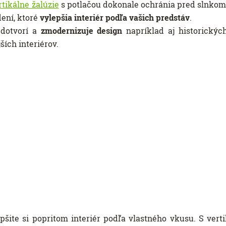
rtikálne žalúzie
s potlačou dokonale ochránia pred slnkom
ení, ktoré
vylepšia interiér podľa vašich predstáv
.
dotvorí a
zmodernizuje design
napríklad aj historickýc
ích interiérov.
šite si popritom interiér podľa vlastného vkusu. S vert