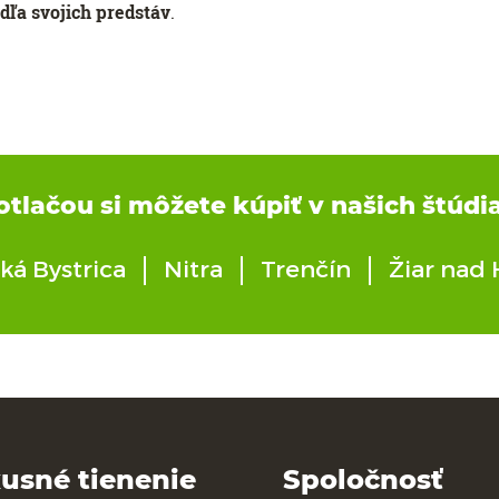
dľa svojich predstáv
.
otlačou si môžete kúpiť v našich štúdi
ká Bystrica
Nitra
Trenčín
Žiar nad
usné tienenie
Spoločnosť