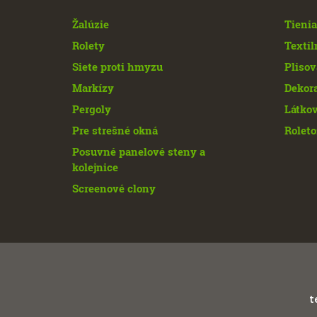
Žalúzie
Tienia
Rolety
Textil
Siete proti hmyzu
Plisov
Markízy
Dekor
Pergoly
Látkov
Pre strešné okná
Roleto
Posuvné panelové steny a
kolejnice
Screenové clony
t