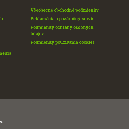
Všeobecné obchodné podmienky
ch
Reklamácia a pozáručný servis
Podmienky ochrany osobných
údajov
Podmienky používania cookies
enenia
eu