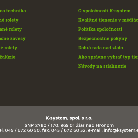
ca technika
O spoločnosti K-system
né rolety
Kvalitné tienenie v médiá
ané rolety
Politika spoločnosti
ačné závesy
Bezpečnostné pokyny
é rolety
Dobrá rada nad zlato
žalúzie
Ako správne vybrať typ ti
Návody na stiahnutie
K-system, spol. s r.o.
SNP 2780 / 170, 965 01 Žiar nad Hronom
el: 045 / 672 60 50, fax: 045 / 672 60 52, e-mail: info@ksystem.