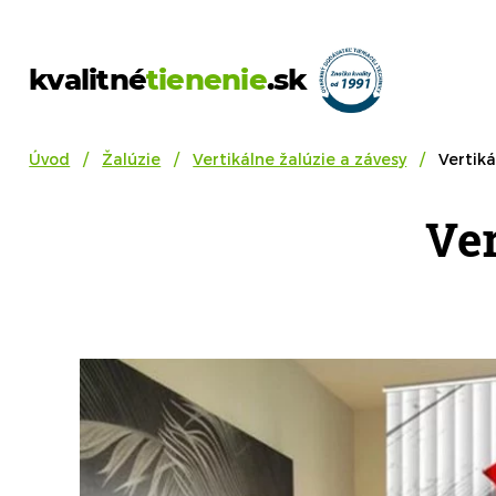
kvalitné
tienenie
.sk
Úvod
Žalúzie
Vertikálne žalúzie a závesy
Vertiká
Ver