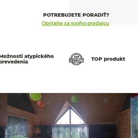
POTREBUJETE PORADIŤ?
Opýtajte sa svojho predajcu
Možnosti atypického
TOP produkt
prevedenia