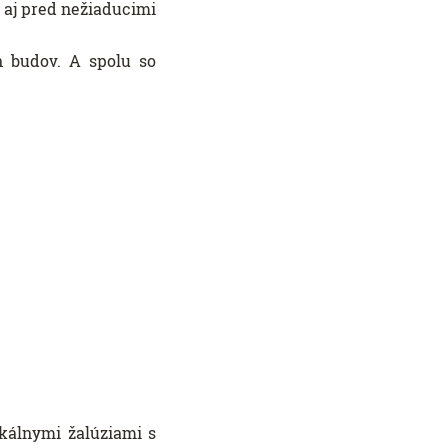
 aj pred nežiaducimi
h budov. A spolu so
ikálnymi žalúziami s