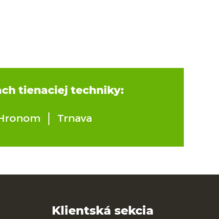
ach tienaciej techniky:
 Hronom
Trnava
Klientská sekcia