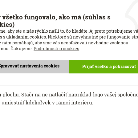
 všetko fungovalo, ako má (súhlas s
tnosť. Sami totiž určíte, ako budú vyzerať. Máte nielen
kies)
e
.
e, aby ste u nás rýchlo našli to, čo hľadáte. Aj preto potrebujeme v
s s ukladaním cookies. Niektoré sú nevyhnutné pre fungovanie str
, ktorú chcete mať na
žalúziách
vytlačenú. Samozrejme m
e nám pomáhajú, aby sme vás neobťažovali nevhodne zvolenou
erala čo najlepšie.
amou. Ďakujeme.
Podrobnosti o cookies
ebo si vyberiete z ponuky niektorej
fotobanky
. Napríklad n
Spravovať nastavenia cookies
Prijať všetko a pokračovať
a ilustrácií. Pri výbere fotografie ale nezabudnite na to,
ografií, prípadne "V" pri ilustráciách.
plochu. Stačí na ne natlačiť napríklad logo vašej spoločno
h umiestniť kdekoľvek v rámci interiéru.