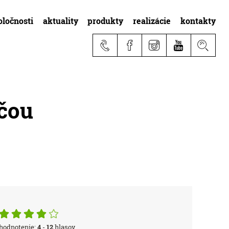
oločnosti
aktuality
produkty
realizácie
kontakty
ačou
hodnotenie:
4
-
12
hlasov