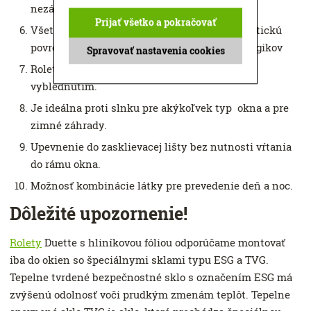
nezávadné .
Prijať všetko a pokračovať
Všetky látky sú impregnované a majú antistatickú
povrchovú úpravu, takže sú vhodné aj pre alergikov
Spravovať nastavenia cookies
Roleta Duette ochráni nábytok a
interiér
pred
vyblednutím.
Je ideálna proti slnku pre akýkoľvek typ okna a pre
zimné záhrady.
Upevnenie do zasklievacej lišty bez nutnosti vŕtania
do rámu okna.
Možnosť kombinácie látky pre prevedenie deň a noc.
Dôležité upozornenie!
Rolety
Duette s hliníkovou fóliou odporúčame montovať
iba do okien so špeciálnymi sklami typu ESG a TVG.
Tepelne tvrdené bezpečnostné sklo s označením ESG má
zvýšenú odolnosť voči prudkým zmenám teplôt. Tepelne