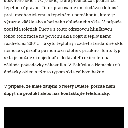
spevnené sklo TVG je sklo, ktoré prechádza špeciálnou
tepelnou úpravou. Toto spracovanie mu dodáva odolnosť
proti mechanickému a tepelnému namáhaniu, ktoré je
výrazne väčšie ako u bežného chladeného skla. V prípade
použitia roletiek Duette s touto odrazovou hliníkovou
fóliou totiž môže na povrchu skla dôjsť k teplotnému
rozdielu až 200°C. Takýto teplotný rozdiel štandardné sklo
nemôže vydržať a po montáži roletiek praskne. Tento typ
skla je možné si objednať u dodávateľa okien len na
základe požiadavky zákazníka. V Rakúsku a Nemecku sú
dodávky okien s týmto typom skla celkom bežné.
V prípade, že máte záujem o rolety Duette, pošlite nám
dopyt na produkt alebo nás kontaktujte telefonicky.