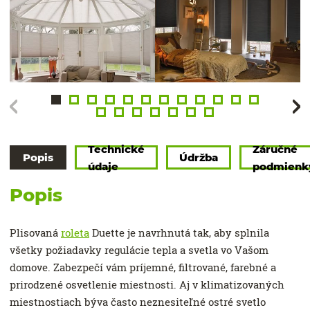
Technické
Záručné
Popis
Údržba
údaje
podmienk
Popis
Plisovaná
roleta
Duette je navrhnutá tak, aby splnila
všetky požiadavky regulácie tepla a svetla vo Vašom
domove. Zabezpečí vám príjemné, filtrované, farebné a
prirodzené osvetlenie miestnosti. Aj v klimatizovaných
miestnostiach býva často neznesiteľné ostré svetlo