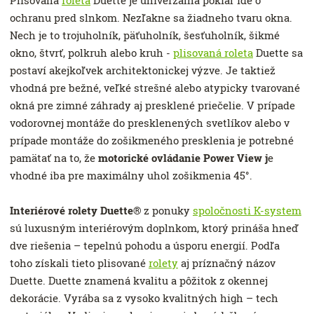
Plisovaná
roleta
Duette je univerzálna pokiaľ ide o
ochranu pred slnkom. Nezľakne sa žiadneho tvaru okna.
Nech je to trojuholník, päťuholník, šesťuholník, šikmé
okno, štvrť, polkruh alebo kruh -
plisovaná roleta
Duette sa
postaví akejkoľvek architektonickej výzve. Je taktiež
vhodná pre bežné, veľké strešné alebo atypicky tvarované
okná pre zimné záhrady aj presklené priečelie. V prípade
vodorovnej montáže do presklenených svetlíkov alebo v
prípade montáže do zošikmeného presklenia je potrebné
pamätať na to, že
motorické ovládanie Power View j
e
vhodné iba pre maximálny uhol zošikmenia 45°.
Interiérové rolety Duette®
z ponuky
spoločnosti K-system
sú luxusným interiérovým doplnkom, ktorý prináša hneď
dve riešenia – tepelnú pohodu a úsporu energií. Podľa
toho získali tieto plisované
rolety
aj príznačný názov
Duette. Duette znamená kvalitu a pôžitok z okennej
dekorácie. Vyrába sa z vysoko kvalitných high – tech