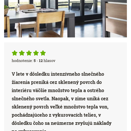
hodnotenie:
5
-
12
hlasov
V lete v dôsledku intenzívneho slnečného
žiarenia preniká cez sklenený povrch do
interiéru väčšie množstvo tepla a ostrého
slnečného svetla. Naopak, v zime uniká cez
sklenený povrch veľké množstvo tepla von,
pochádzajúceho z vykurovacích telies, v
dôsledku čoho sa neúmerne zvyšujú náklady