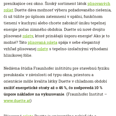
prenikajúce cez okno. Široký sortiment látok
plisovaných
roliet
Duette dáva možnosť výberu požadovaného riešenia,
či už túžite po úplnom zatemnení v spálni, funkčnom
tienení v kuchyni alebo chcete zabrániť úniku tepelnej
energie počas zimného obdobia. Duette sú nové dvojito
plisované
rolety
, ktoré prinášajú úsporu energie! Ako je to
možné? Táto
plisovaná roleta
spája v sebe elegantný
vzhľad plisovanej
rolety
s tepelno-izolačnými výhodami
hliníkovej fólie.
Nedávna štúdia Fraunhofer inštitútu pre stavebnú fyziku
preukázala: v závislosti od typu okna, priestoru a
orientácie môže kvalita látky Duette v chladnom období
znížiť energetické straty až o 46 %, čo zodpovedá 10 %
úspore nákladov na vykurovanie
. (Fraunhofer Institut –
www.duette.at
)