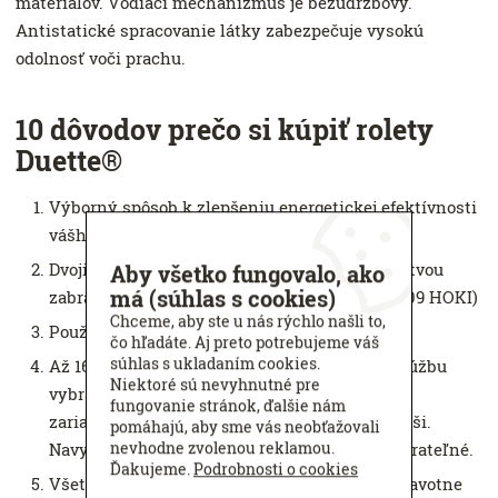
materiálov. Vodiaci mechanizmus je bezúdržbový.
Antistatické spracovanie látky zabezpečuje vysokú
odolnosť voči prachu.
10 dôvodov prečo si kúpiť rolety
Duette®
Výborný spôsob k zlepšeniu energetickej efektívnosti
vášho domova.
Dvojité plisovanie s vnútornou hliníkovou vrstvou
Aby všetko fungovalo, ako
má (súhlas s cookies)
zabraňuje úniku tepla až o 46 %. (ESB-007/2009 HOKI)
Chceme, aby ste u nás rýchlo našli to,
Použiteľnosť pre akýkoľvek typ a tvar okna.
čo hľadáte. Aj preto potrebujeme váš
súhlas s ukladaním cookies.
Až 165 rôznych dizajnov látok uspokojí vašu túžbu
Niektoré sú nevyhnutné pre
vybrať si farbu, ktorá bude ladiť práve s vašim
fungovanie stránok, ďalšie nám
zariadením
interiéru
a prinesie pokoj vašej duši.
pomáhajú, aby sme vás neobťažovali
nevhodne zvolenou reklamou.
Navyše látky s výnimkou zatemňujúcich sú prateľné.
Ďakujeme.
Podrobnosti o cookies
Všetky látky sú laboratórne testované, sú zdravotne