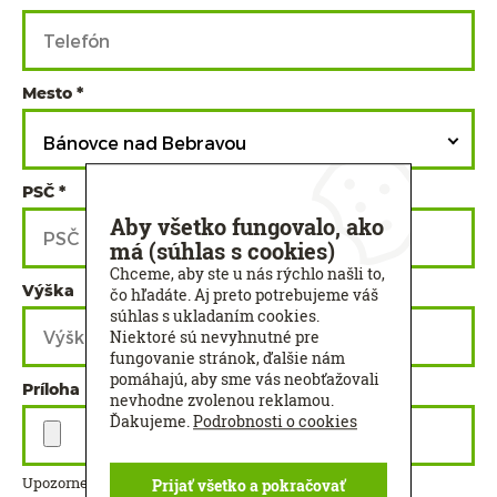
Mesto
Bánovce nad Bebravou
PSČ
Aby všetko fungovalo, ako
má (súhlas s cookies)
Chceme, aby ste u nás rýchlo našli to,
Výška
Šírka
čo hľadáte. Aj preto potrebujeme váš
súhlas s ukladaním cookies.
Niektoré sú nevyhnutné pre
fungovanie stránok, ďalšie nám
pomáhajú, aby sme vás neobťažovali
Príloha
nevhodne zvolenou reklamou.
Ďakujeme.
Podrobnosti o cookies
Upozornenie: Maximálna veľkosť príloh je 32 MB.
Prijať všetko a pokračovať