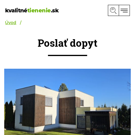
kvalitné
tienenie
.sk
Úvod
Poslať dopyt