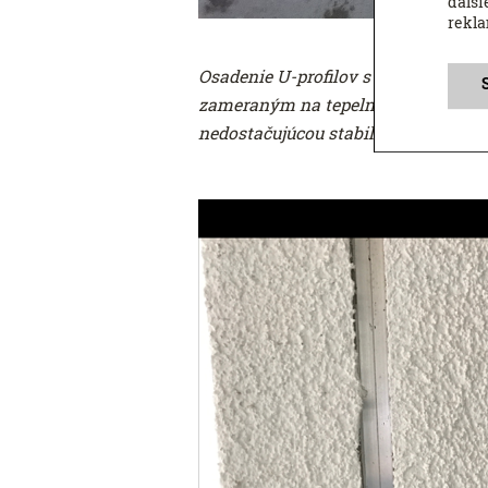
ďalši
rekl
Osadenie U-profilov s dodatočným z
zameraným na tepelné mosty nič spo
nedostačujúcou stabilitou.