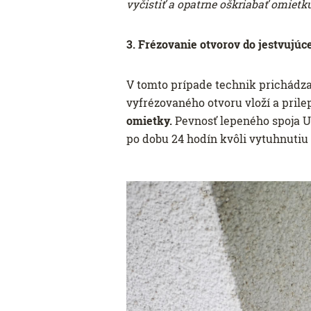
vyčistiť a opatrne oškriabať omietk
3. Frézovanie otvorov do jestvujúc
V tomto prípade technik prichádza
vyfrézovaného otvoru vloží a prilep
omietky.
Pevnosť lepeného spoja U-
po dobu 24 hodín kvôli vytuhnutiu