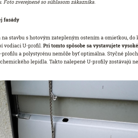
u. Foto zverejnené so súhlasom zákazníka.
ej fasády
 na stavbu s hotovým zatepleným ostením a omietkou, do kt
í vodiaci U-profil.
Pri tomto spôsobe sa vystavujete vysok
profilu a polystyrénu nemôže byť optimálna. Styčné plochy
 chemického lepidla. Takto nalepené U-profily zostávajú n