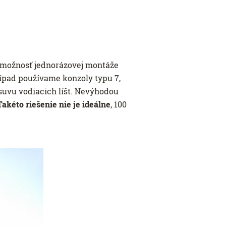
e možnosť jednorázovej montáže
rípad používame konzoly typu 7,
suvu vodiacich líšt. Nevýhodou
Takéto riešenie nie je ideálne
, 100