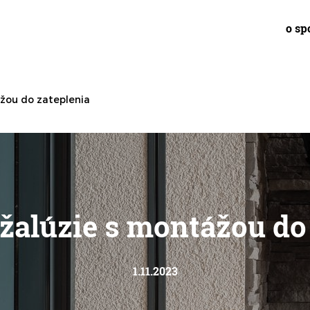
o sp
ážou do zateplenia
žalúzie s montážou do
1.11.2023