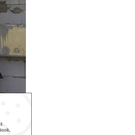
áš
ánok,