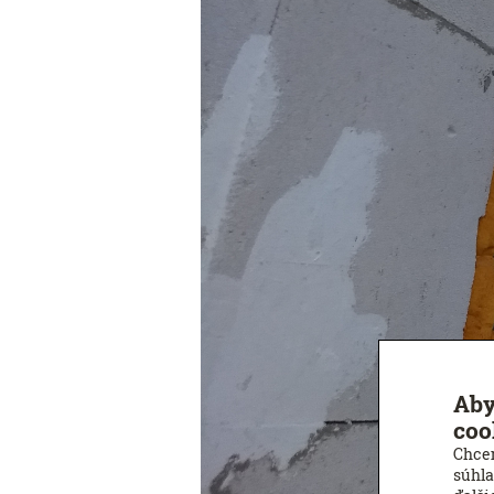
Aby
coo
Chcem
súhla