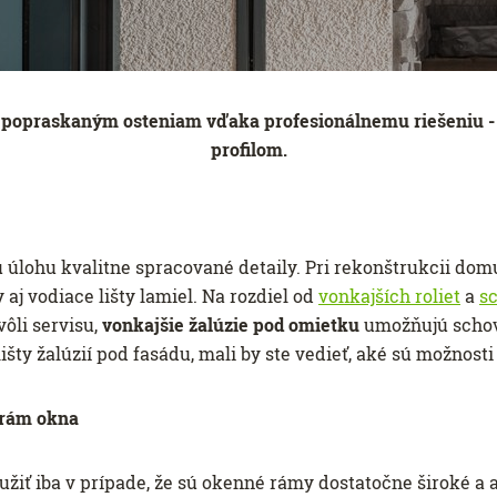
 popraskaným osteniam vďaka profesionálnemu riešeniu - 
profilom.
 úlohu kvalitne spracované detaily. Pri rekonštrukcii domu
aj vodiace lišty lamiel. Na rozdiel od
vonkajších roliet
a
s
vôli servisu,
vonkajšie žalúzie pod omietku
umožňujú schova
išty žalúzií pod fasádu, mali by ste vedieť, aké sú možnosti
a rám okna
žiť iba v prípade, že sú okenné rámy dostatočne široké a 