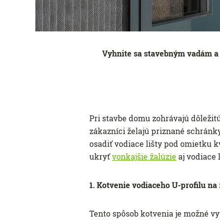
Vyhnite sa stavebným vadám a
Pri stavbe domu zohrávajú dôležitú
zákazníci želajú priznané schránky 
osadiť vodiace lišty pod omietku k
ukryť
vonkajšie žalúzie
aj vodiace l
1. Kotvenie vodiaceho U-profilu n
Tento spôsob kotvenia je možné vyu