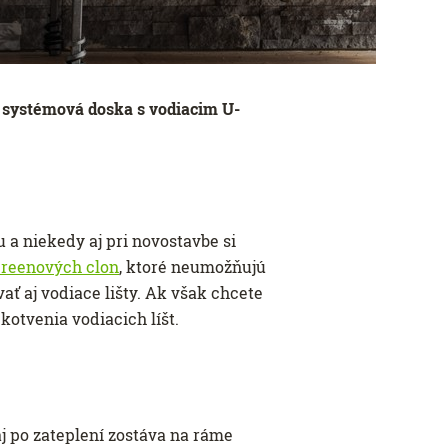
systémová doska s vodiacim U-
 a niekedy aj pri novostavbe si
creenových clon
, ktoré neumožňujú
ť aj vodiace lišty. Ak však chcete
 kotvenia vodiacich líšt.
aj po zateplení zostáva na ráme