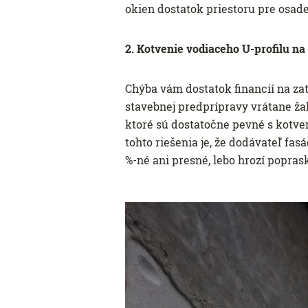
okien dostatok priestoru pre osad
2. Kotvenie vodiaceho U-profilu n
Chýba vám dostatok financií na za
stavebnej predprípravy vrátane žal
ktoré sú dostatočne pevné s kotve
tohto riešenia je, že dodávateľ fa
%-né ani presné, lebo hrozí popras