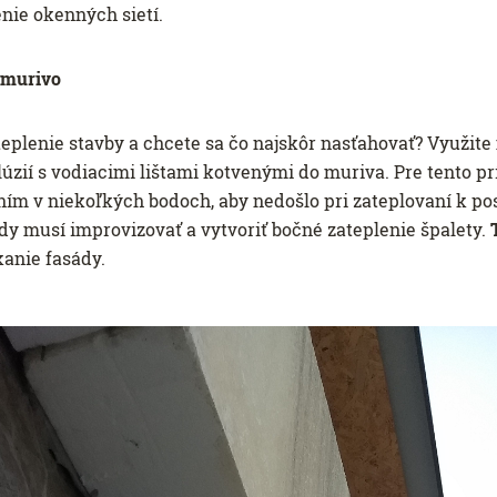
enie okenných sietí.
a murivo
teplenie stavby a chcete sa čo najskôr nasťahovať? Využit
úzií s vodiacimi lištami kotvenými do muriva. Pre tento p
ním v niekoľkých bodoch, aby nedošlo pri zateplovaní k po
sády musí improvizovať a vytvoriť bočné zateplenie špalety.
kanie fasády.