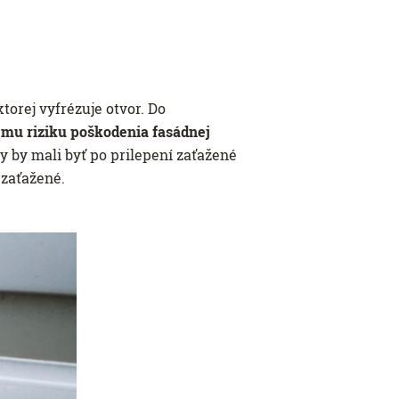
orej vyfrézuje otvor. Do
ému riziku poškodenia fasádnej
 by mali byť po prilepení zaťažené
ezaťažené.