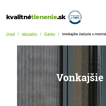
kvalitné
tienenie
.sk
Úvod
Aktuality
Články
Vonkajšie žalúzie s mont
Vonkajšie 