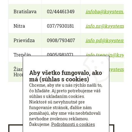
Bratislava
02/44461349
infoba@ksystem.eu
Nitra
037/7930181
info.nr@ksystem.eu
Prievidza
0908/793407
info.pd@ksystem.eu
Trenčín
0905/981071
info.trencin@ksyst
Žiar nad
045/6940401
info.zh@ksystem.eu
Aby všetko fungovalo, ako
Hronom
má (súhlas s cookies)
Chceme, aby ste u nás rýchlo našli to,
čo hľadáte. Aj preto potrebujeme váš
súhlas s ukladaním cookies.
Niektoré sú nevyhnutné pre
fungovanie stránok, ďalšie nám
pomáhajú, aby sme vás neobťažovali
nevhodne zvolenou reklamou.
Ďakujeme.
Podrobnosti o cookies