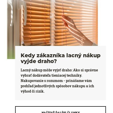
Kedy zákazníka lacný nákup
vyjde draho?
Lacný nákup môže vyjsť draho: Ako si správne
vybrať dodávateľa tieniacej techniky.
Nakupovanie s rozumom - prinášame vám
prehľad jednotlivých spôsobov nákupu a ich
výhod či rízík.
NAČÍTAŤ ĎALŠIE ČLÁNKY