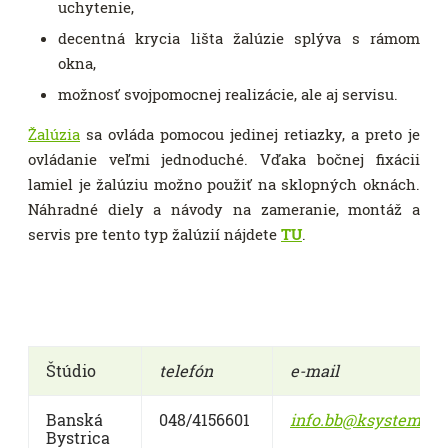
uchytenie,
decentná krycia lišta žalúzie splýva s rámom
okna,
možnosť svojpomocnej realizácie, ale aj servisu.
Žalúzia
sa ovláda pomocou jedinej retiazky, a preto je
ovládanie veľmi jednoduché. Vďaka bočnej fixácii
lamiel je žalúziu možno použiť na sklopných oknách.
Náhradné diely a návody na zameranie, montáž a
servis pre tento typ žalúzií nájdete
TU
.
Štúdio
telefón
e-mail
Banská
048/4156601
info.bb@ksystem.eu
Bystrica