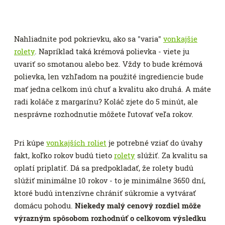
Nahliadnite pod pokrievku, ako sa "varia"
vonkajšie
rolety
. Napríklad taká krémová polievka - viete ju
uvariť so smotanou alebo bez. Vždy to bude krémová
polievka, len vzhľadom na použité ingrediencie bude
mať jedna celkom inú chuť a kvalitu ako druhá. A máte
radi koláče z margarínu? Koláč zjete do 5 minút, ale
nesprávne rozhodnutie môžete ľutovať veľa rokov.
Pri kúpe
vonkajších roliet
je potrebné vziať do úvahy
fakt, koľko rokov budú tieto
rolety
slúžiť. Za kvalitu sa
oplatí priplatiť. Dá sa predpokladať, že rolety budú
slúžiť minimálne 10 rokov - to je minimálne 3650 dní,
ktoré budú intenzívne chrániť súkromie a vytvárať
domácu pohodu.
Niekedy malý cenový rozdiel môže
výrazným spôsobom rozhodnúť o celkovom výsledku