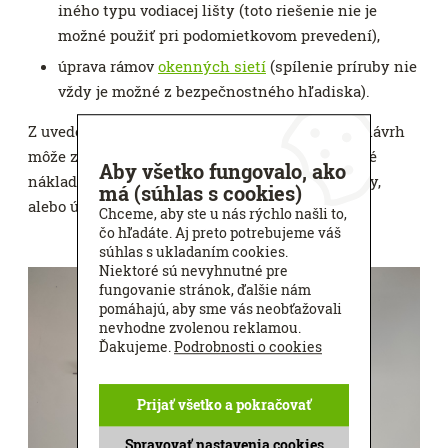
iného typu vodiacej lišty (toto riešenie nie je
možné použiť pri podomietkovom prevedení),
úprava rámov
okenných sietí
(spílenie príruby nie
vždy je možné z bezpečnostného hľadiska).
Z uvedeného vyplýva, že nesprávny technický návrh
môže zákazníkovi priniesť neočakávané zvýšené
Aby všetko fungovalo, ako
náklady na zabezpečenie protihmyzovej ochrany,
má (súhlas s cookies)
alebo úplne zabrániť použitiu sietí proti hmyzu.
Chceme, aby ste u nás rýchlo našli to,
čo hľadáte. Aj preto potrebujeme váš
súhlas s ukladaním cookies.
Niektoré sú nevyhnutné pre
fungovanie stránok, ďalšie nám
pomáhajú, aby sme vás neobťažovali
nevhodne zvolenou reklamou.
Ďakujeme.
Podrobnosti o cookies
Prijať všetko a pokračovať
Spravovať nastavenia cookies