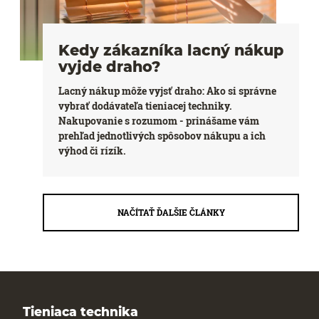
Kedy zákazníka lacný nákup
vyjde draho?
Lacný nákup môže vyjsť draho: Ako si správne
vybrať dodávateľa tieniacej techniky.
Nakupovanie s rozumom - prinášame vám
prehľad jednotlivých spôsobov nákupu a ich
výhod či rízík.
NAČÍTAŤ ĎALŠIE ČLÁNKY
Tieniaca technika