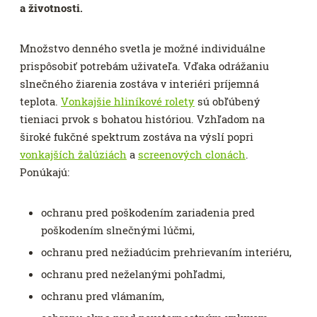
a životnosti.
Množstvo denného svetla je možné individuálne
prispôsobiť potrebám uživateľa. Vďaka odrážaniu
slnečného žiarenia zostáva v interiéri príjemná
teplota.
Vonkajšie hliníkové rolety
sú obľúbený
tieniaci prvok s bohatou históriou. Vzhľadom na
široké fukčné spektrum zostáva na výslí popri
vonkajších žalúziách
a
screenových clonách
.
Ponúkajú:
ochranu pred poškodením zariadenia pred
poškodením slnečnými lúčmi,
ochranu pred nežiadúcim prehrievaním interiéru,
ochranu pred neželanými pohľadmi,
ochranu pred vlámaním,