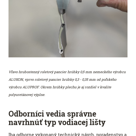
Vľavo hrubostenný roletový pancier hrúbky 0,5 mm nemeckého výrobcu
ALUKON, vprvo roletový pancier hrúbky 0,3 - 0,35 mm od poľského
výrobcu ALUPROF. Okrem hrúbky plechu je aj rozdiel v kvalite
polyuretánovej výplne.
Odborníci vedia správne
navrhnúť typ vodiacej lišty
Iba odborne vykonaný technický návrh, poradenstvo a