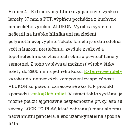
Hrniec 4 - Extrudovaný hliníkový pancier s výškou
lamely 37 mm s PUR výplňou pochádza z kuchyne
nemeckého výrobcu ALUKON. Výrobca systému
nešetril na hrúbke hliníka ani na zložení
polyuretánovej výplne. Takáto lamela je extra odolná
voči nárazom, pretlačeniu, zvyšuje zvukové a
tepeľnotechnické vlastnosti okna a pevnosť lamely
samotnej. Z toho vyplýva aj možnosť výroby šírky
rolety do 2800 mm z jedného kusu.
Exteriérové rolety
vyrobené z nemeckých komponentov spoločnosti
ALUKON sú právom označované ako TOP produkt
spomedzi
vonkajších roliet
. V rámci tohto systému je
možné použiť aj prídavné bezpečnostné prvky, ako sú
závesy LOCK TO PLAY, ktoré zabraňujú manuálnemu
nadvihnutiu panciera, alebo uzamkýnateľná spodná
lišta.