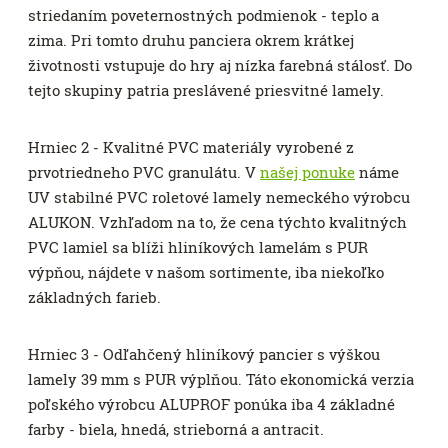
striedaním poveternostných podmienok - teplo a
zima. Pri tomto druhu panciera okrem krátkej
životnosti vstupuje do hry aj nízka farebná stálosť. Do
tejto skupiny patria preslávené priesvitné lamely.
Hrniec 2 - Kvalitné PVC materiály vyrobené z
prvotriedneho PVC granulátu. V
našej ponuke
náme
UV stabilné PVC roletové lamely nemeckého výrobcu
ALUKON. Vzhľadom na to, že cena týchto kvalitných
PVC lamiel sa blíži hliníkových lamelám s PUR
výpňou, nájdete v našom sortimente, iba niekoľko
základných farieb.
Hrniec 3 - Odľahčený hliníkový pancier s výškou
lamely 39 mm s PUR výplňou. Táto ekonomická verzia
poľského výrobcu ALUPROF ponúka iba 4 základné
farby - biela, hnedá, strieborná a antracit.