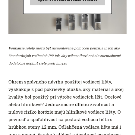
Vonkajšie rolety môžu byť namontované pomocou použitia iných ako
štandardných vodiacich líšt tak, aby zákazníkovi nebolo znemožnené
dodatočne doplniť siete proti hmyzu
Okrem správneho návrhu použitej vodiacej lišty,
vyskakuje z pod pokrievky otázka, aký materiál a akej
kvality bol použitý pri výrobe vodiacich líšt. Ocelové
alebo hliníkové? Jednoznačne dlhšiu životnosť a
nulové riziko korózie majú hliníkové vodiace lišty. O
pevnosť a spoľahlivosť sa postará vodiaca lišta s
hrúbkou steny 1,2 mm. Odľahčená vodiaca lišta má 1
mm a menej. Farebnú stálosť a životnosť povrchovej