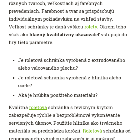
rôznych tvaroch, veľkostiach aj farebných
prevedeniach. Farebnosť a tvar sa prispôsobujú
individuálnym požiadavkám na vzhľad stavby.
Veľkosť schránky je daná výškou
rolety
. Okrem toho
však ako
hlavný kvalitatívny ukazovateľ
vstupujú do
hry tieto parametre.
Je roletová schránka vyrobená z extrudovaného
alebo valcovaného plechu?
Je roletová schránka vyrobená z hliníka alebo
ocele?
Aká je hrúbka použitého materiálu?
Kvalitná
roletová
schránka s revíznym krytom
zabezpečuje rýchle a bezproblémové vykonávanie
servisných úkonov. Použitie hliníka ako trvácneho
materiálu sa predchádza korózii.
Roletová
schránka od
renomovaného výrobcu zabezpečuje aj možnosť