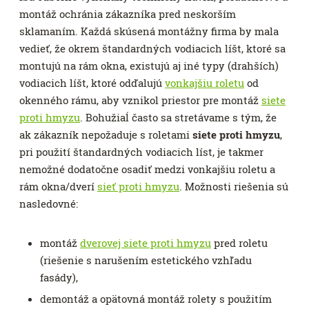
montáž ochránia zákazníka pred neskorším
sklamaním. Každá skúsená montážny firma by mala
vedieť, že okrem štandardných vodiacich líšt, ktoré sa
montujú na rám okna, existujú aj iné typy (drahších)
vodiacich líšt, ktoré odďalujú
vonkajšiu roletu
od
okenného rámu, aby vznikol priestor pre montáž
siete
proti hmyzu
. Bohužiaĺ často sa stretávame s tým, že
ak zákazník nepožaduje s roletami
siete proti hmyzu
,
pri použití štandardných vodiacich líst, je takmer
nemožné dodatočne osadiť medzi vonkajšiu roletu a
rám okna/dverí
sieť proti hmyzu
. Možnosti riešenia sú
nasledovné:
montáž
dverovej siete proti hmyzu
pred roletu
(riešenie s narušením estetického vzhľadu
fasády),
demontáž a opätovná montáž rolety s použitím