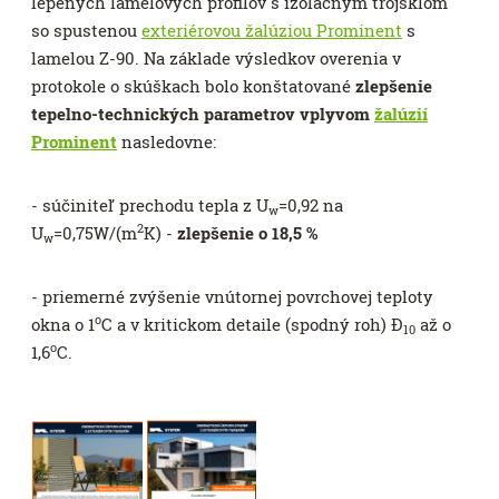
lepených lamelových profilov s izolačným trojsklom
so spustenou
exteriérovou žalúziou Prominent
s
lamelou Z-90. Na základe výsledkov overenia v
protokole o skúškach bolo konštatované
zlepšenie
tepelno-technických parametrov vplyvom
žalúzií
Prominent
nasledovne:
- súčiniteľ prechodu tepla z U
=0,92 na
w
2
U
=0,75W/(m
K) -
zlepšenie o 18,5 %
w
- priemerné zvýšenie vnútornej povrchovej teploty
o
okna o 1
C a v kritickom detaile (spodný roh) Ð
až o
10
o
1,6
C.