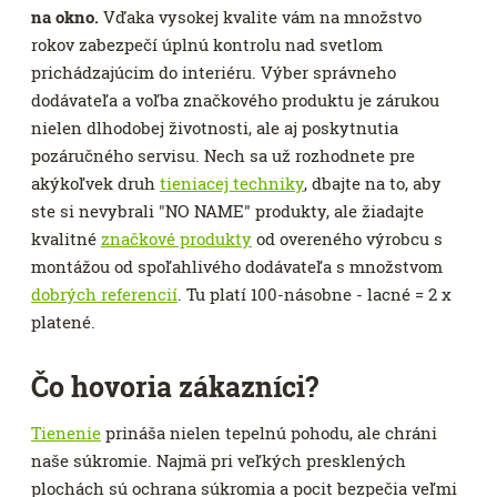
na okno.
Vďaka vysokej kvalite vám na množstvo
rokov zabezpečí úplnú kontrolu nad svetlom
prichádzajúcim do interiéru. Výber správneho
dodávateľa a voľba značkového produktu je zárukou
nielen dlhodobej životnosti, ale aj poskytnutia
pozáručného servisu. Nech sa už rozhodnete pre
akýkoľvek druh
tieniacej techniky
, dbajte na to, aby
ste si nevybrali "NO NAME" produkty, ale žiadajte
kvalitné
značkové produkty
od overeného výrobcu s
montážou od spoľahlivého dodávateľa s množstvom
dobrých referencií
. Tu platí 100-násobne - lacné = 2 x
platené.
Čo hovoria zákazníci?
Tienenie
prináša nielen tepelnú pohodu, ale chráni
naše súkromie. Najmä pri veľkých presklených
plochách sú ochrana súkromia a pocit bezpečia veľmi