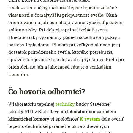
Okná, ktoré sú obrátené na sever alebo
trvalozatienené,by mali mať lepšie tepelnoizolačné
vlastnosti a čo najvyššiu priepustnosť svetla. Okná
orientované na juh pomáhajú v zime využívať pasívne
solárne zisky. Pri dobrej tepelnej izolácii tvoria
slnečné zisky významný podiel na celkovom pokrytí
potreby tepla domu. Plusom pri veľkých oknách je aj
dostatok prirodzeného svetla, ktorého potrebu na
správne fungovanie tela dokázali aj výskumy. Preto pri
orientácii na juh a juhozápad rátajte s vonkajším
tienením.
Čo hovoria odborníci?
V laboratóriu tepelnej
techniky
budov Stavebnej
fakulty STU v Bratislave
na laboratórnom zariadení
klimatickej komory
si spoločnosť
K-system
dala overiť
tepelno-technické parametre okna z drevených