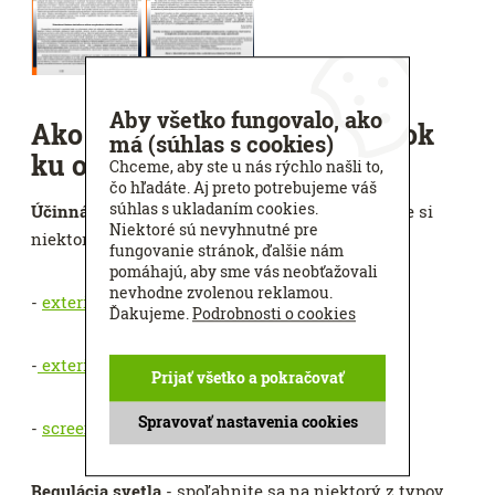
Aby všetko fungovalo, ako
Ako si vybrať správny doplnok
má (súhlas s cookies)
ku oknu?
Chceme, aby ste u nás rýchlo našli to,
čo hľadáte. Aj preto potrebujeme váš
súhlas s ukladaním cookies.
Účinná ochrana pred letnou horúčavou
- vyberte si
Niektoré sú nevyhnutné pre
niektorý z druhov vonkajšieho tienenia:
fungovanie stránok, ďalšie nám
pomáhajú, aby sme vás neobťažovali
nevhodne zvolenou reklamou.
-
exteriérové žalúzie
,
Ďakujeme.
Podrobnosti o cookies
-
exteriérové rolety
,
Prijať všetko a pokračovať
Spravovať nastavenia cookies
-
screenové clony
.
Regulácia svetla
- spoľahnite sa na niektorý z typov