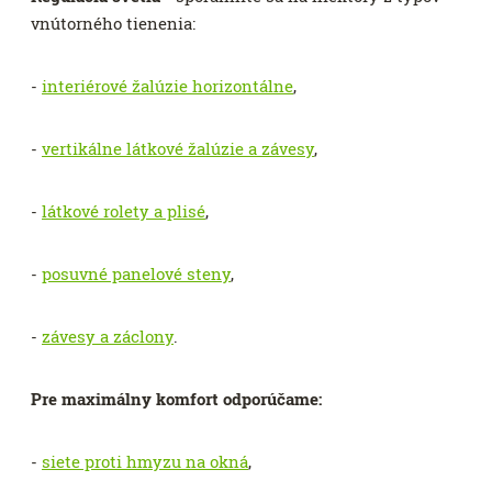
vnútorného tienenia:
-
interiérové žalúzie horizontálne
,
-
vertikálne látkové žalúzie a závesy
,
-
látkové rolety a plisé
,
-
posuvné panelové steny
,
-
závesy a záclony
.
Pre maximálny komfort odporúčame:
-
siete proti hmyzu na okná
,