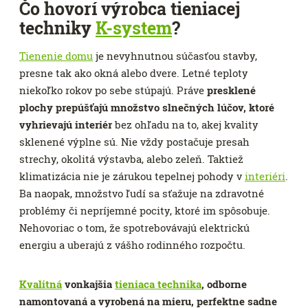
Čo hovorí výrobca tieniacej
techniky
K-system
?
Tienenie domu
je nevyhnutnou súčasťou stavby,
presne tak ako okná alebo dvere. Letné teploty
niekoľko rokov po sebe stúpajú. Práve
presklené
plochy prepúšťajú množstvo slnečných lúčov, ktoré
vyhrievajú interiér
bez ohľadu na to, akej kvality
sklenené výplne sú. Nie vždy postačuje presah
strechy, okolitá výstavba, alebo zeleň. Taktiež
klimatizácia nie je zárukou tepelnej pohody v
interiéri
.
Ba naopak, množstvo ľudí sa sťažuje na zdravotné
problémy či nepríjemné pocity, ktoré im spôsobuje.
Nehovoriac o tom, že spotrebovávajú elektrickú
energiu a uberajú z vášho rodinného rozpočtu.
Kvalitná
vonkajšia
tieniaca technika
, odborne
namontovaná a vyrobená na mieru, perfektne sadne