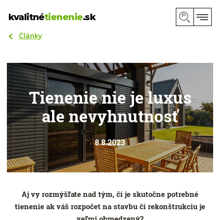
kvalitné
tienenie
.sk
Články
Tienenie nie je luxus
ale nevyhnutnosť
8.8.2023
Aj vy rozmýšľate nad tým, či je skutočne potrebné
tienenie ak váš rozpočet na stavbu či rekonštrukciu je
veľmi obmedzený?