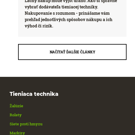
Lacný nákup môže vyjsť draho: Ako si správne
vybrať dodávateľa tieniacej techniky.
Nakupovanie s rozumom - prinášame vám
prehľad jednotlivých spôsobov nákupu a ich
výhod či rízík.
NAČÍTAŤ ĎALŠIE ČLÁNKY
Tieniaca technika
Žalúzie
Rolety
Siete proti hmyzu
Markízy