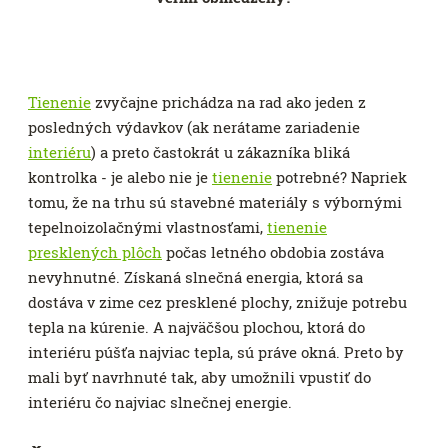
Tienenie
zvyčajne prichádza na rad ako jeden z
posledných výdavkov (ak nerátame zariadenie
interiéru
) a preto častokrát u zákazníka bliká
kontrolka - je alebo nie je
tienenie
potrebné? Napriek
tomu, že na trhu sú stavebné materiály s výbornými
tepelnoizolačnými vlastnosťami,
tienenie
presklených plôch
počas letného obdobia zostáva
nevyhnutné. Získaná slnečná energia, ktorá sa
dostáva v zime cez presklené plochy, znižuje potrebu
tepla na kúrenie. A najväčšou plochou, ktorá do
interiéru púšťa najviac tepla, sú práve okná. Preto by
mali byť navrhnuté tak, aby umožnili vpustiť do
interiéru čo najviac slnečnej energie.