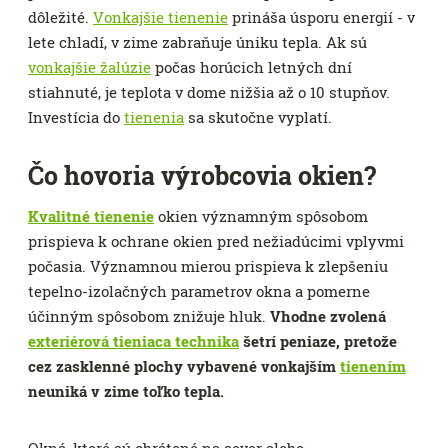
dôležité.
Vonkajšie tienenie
prináša úsporu energií - v
lete chladí, v zime zabraňuje úniku tepla. Ak sú
vonkajšie žalúzie
počas horúcich letných dní
stiahnuté, je teplota v dome nižšia až o 10 stupňov.
Investícia do
tienenia
sa skutočne vyplatí.
Čo hovoria výrobcovia okien?
Kvalitné tienenie
okien významným spôsobom
prispieva k ochrane okien pred nežiadúcimi vplyvmi
počasia. Významnou mierou prispieva k zlepšeniu
tepelno-izolačných parametrov okna a pomerne
účinným spôsobom znižuje hluk.
Vhodne zvolená
exteriérová tieniaca technika
šetrí peniaze, pretože
cez zasklenné plochy vybavené vonkajším
tienením
neuniká v zime toľko tepla.