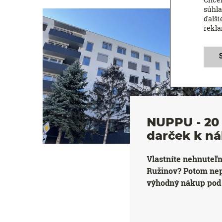
súhla
ďalši
rekl
NUPPU - 20 
darček k n
Vlastníte nehnuteľ
Ružinov? Potom ne
výhodný nákup pod 