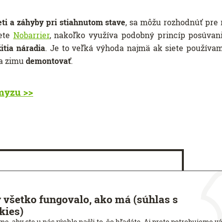
eti a záhyby pri stiahnutom stave
, sa môžu rozhodnúť pre 
iete
Nobarrier
, nakoľko využíva podobný princíp posúvan
itia náradia
. Je to veľká výhoda najmä ak siete používam
na zimu
demontovať
.
hmyzu >>
 všetko fungovalo, ako má (súhlas s
kies)
e, aby ste u nás rýchlo našli to, čo hľadáte. Aj preto potrebujeme v