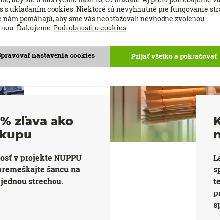
s s ukladaním cookies. Niektoré sú nevyhnutné pre fungovanie str
e nám pomáhajú, aby sme vás neobťažovali nevhodne zvolenou
amou. Ďakujeme.
Podrobnosti o cookies
Spravovať nastavenia cookies
Prijať všetko a pokračovať
% zľava ako
K
ákupu
nosť v projekte NUPPU
L
premeškajte šancu na
s
jednou strechou.
t
p
s