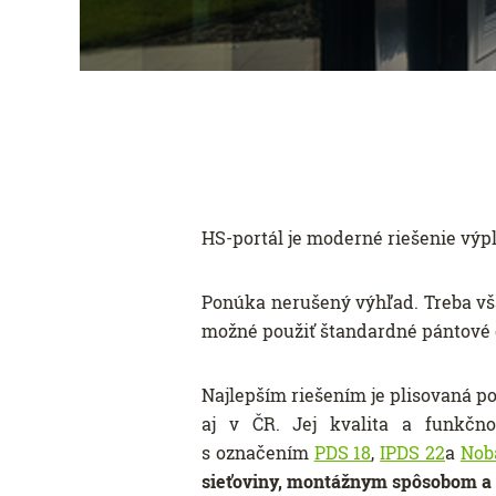
HS-portál je moderné riešenie výp
Ponúka nerušený výhľad. Treba však
možné použiť štandardné pántové
Najlepším riešením je plisovaná p
aj v ČR. Jej kvalita a funkčno
s označením
PDS 18
,
IPDS 22
a
Nob
sieťoviny, montážnym spôsobom a