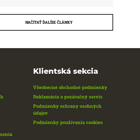
NAČÍTAŤ ĎALŠIE ČLÁNKY
Klientská sekcia
Všeobecné obchodné podmienky
ch
Reklamácia a pozáručný servis
Podmienky ochrany osobných
údajov
Podmienky používania cookies
enenia