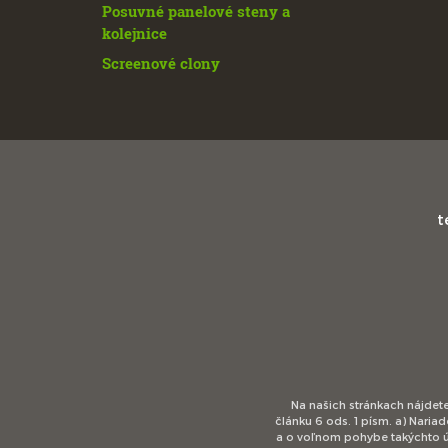
Posuvné panelové steny a
kolejnice
Screenové clony
t
Na našich stránkach nájdete
článku 6 ods. 1 písm. a) Nari
a o voľnom pohybe takýchto ú