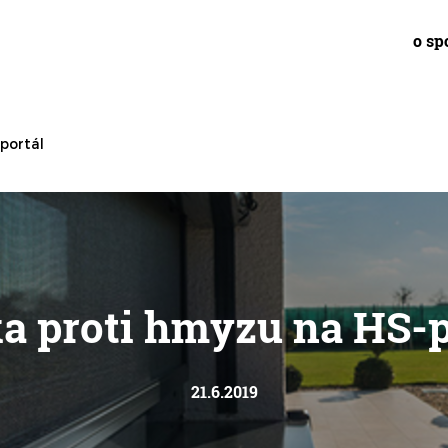
o sp
portál
ka proti hmyzu na HS-p
21.6.2019