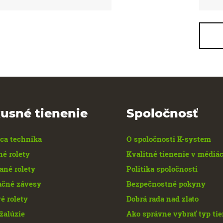
usné tienenie
Spoločnosť
ca technika
O spoločnosti K-system
né rolety
Kvalitné tienenie v médiá
ané rolety
Politika spoločnosti
ačné závesy
Bezpečnostné pokyny
é rolety
Dobrá rada nad zlato
žalúzie
Ako správne vybrať typ ti