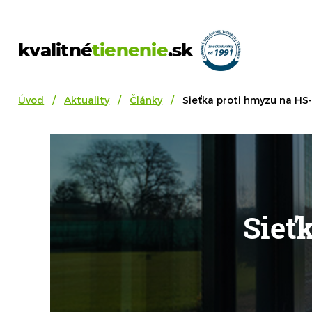
kvalitné
tienenie
.sk
Úvod
Aktuality
Články
Sieťka proti hmyzu na HS-
Sieť