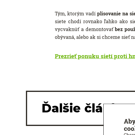
Tým, ktorým vadí
plisovanie na si
siete chodí rovnako ľahko ako s
vycvaknúť a demontovať
bez použ
obývaná, alebo ak si chceme sieť 
Prezrieť ponuku sietí proti 
Ďalšie články
Aby
coo
Chcem