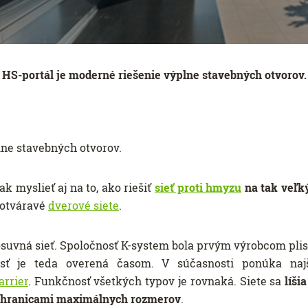
HS-portál je moderné riešenie výplne stavebných otvorov.
lne stavebných otvorov.
 myslieť aj na to, ako riešiť
sieť proti hmyzu
na tak veľký
 otváravé
dverové siete
.
osuvná sieť. Spoločnosť K-system bola prvým výrobcom plis
sť je teda overená časom. V súčasnosti ponúka najši
arrier
. Funkčnosť všetkých typov je rovnaká. Siete sa
líši
 hranicami maximálnych rozmerov
.