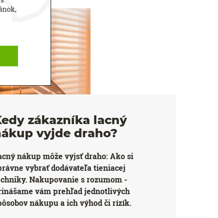
ánok,
edy zákazníka lacný
nákup vyjde draho?
acný nákup môže vyjsť draho: Ako si
právne vybrať dodávateľa tieniacej
echniky. Nakupovanie s rozumom -
rinášame vám prehľad jednotlivých
pôsobov nákupu a ich výhod či rízík.