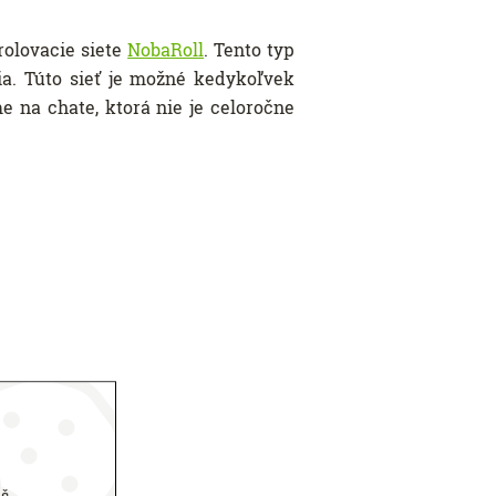
rolovacie siete
NobaRoll
. Tento typ
ia. Túto sieť je možné kedykoľvek
e na chate, ktorá nie je celoročne
áš