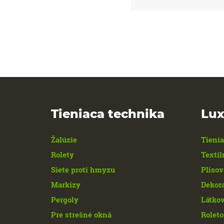
Tieniaca technika
Lux
Žalúzie
Tienia
Rolety
Textil
Siete proti hmyzu
Plisov
Markízy
Dekor
Pergoly
Látkov
Pre strešné okná
Roleto