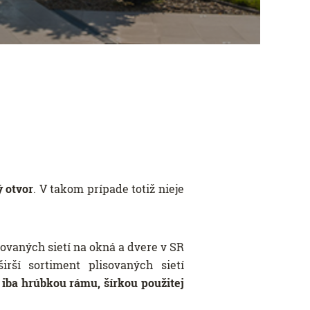
 otvor
. V takom prípade totiž nieje
ovaných sietí na okná a dvere v SR
rší sortiment plisovaných sietí
a iba hrúbkou rámu, šírkou použitej