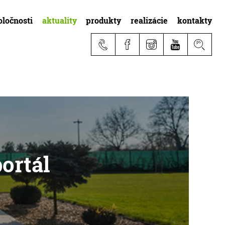
oločnosti
aktuality
produkty
realizácie
kontakty
ortál