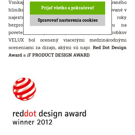
Vonkajšie rolety VELUX sú vyrobené z lakovaného
Prijať všetko a pokračovať
hliníka odolného voči opotrebovaniu. Boli testované v
najextrémnejších podmienkach, aby dlhé roky
Spravovať nastavenia cookies
bezproblémovo slúžili a to bez ohľadu na
poveternostné podmienky. Štíhly dizajn výrobkov
VELUX bol ocenený viacerými medzinárodnými
oceneniami za dizajn, akými sú napr.
Red Dot Design
Award
a i
F PRODUCT DESIGN AWARD
.