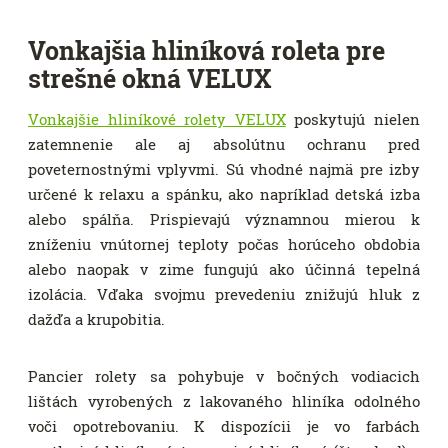
Vonkajšia hliníková roleta pre
strešné okná VELUX
Vonkajšie hliníkové rolety VELUX
poskytujú nielen
zatemnenie ale aj absolútnu ochranu pred
poveternostnými vplyvmi. Sú vhodné najmä pre izby
určené k relaxu a spánku, ako napríklad detská izba
alebo spálňa. Prispievajú významnou mierou k
zníženiu vnútornej teploty počas horúceho obdobia
alebo naopak v zime fungujú ako účinná tepelná
izolácia. Vďaka svojmu prevedeniu znižujú hluk z
dažďa a krupobitia.
Pancier rolety sa pohybuje v bočných vodiacich
lištách vyrobených z lakovaného hliníka odolného
voči opotrebovaniu. K dispozícii je vo farbách