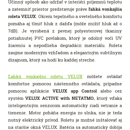
Účinný spôsob ako udržať v interiéri príjemnú teplotu
a zatemniť priestor predstavuje práve
ľahká vonkajšia
roleta VELUX
. Okrem tepelného a svetelného komfortu
pomáha aj tlmiť hluk z dažďa (môže znížiť hluk až o
7dB). Je vyrobená z pevnej polyesterovej tkaniny
potiahnutej PVC povlakom, ktorý je odolný voči UV
žiareniu a nepodlieha degradácii materiálu. Roleta
zaujme moderným vzhľadom a elegantným subtílnym
dizajnom, ktorý sa hodí ku každej streche.
Ľahkú vonkajšiu roletu VELUX
môžete ovládať
komfortne pomocou nástenného ovládača, prípadne
pomocou aplikácie
VELUX app Control
alebo cez
systém
VELUX ACTIVE with NETATMO
, ktorý vďaka
inteligentným senzorom automaticky riadi vetranie a
tienenie. Motor poháňa energia zo slnka, nie je teda
nutný elektrický prívod. Roletu je možné inštalovať aj
na staršie okná VELUX. Batéria sa automaticky dobíja