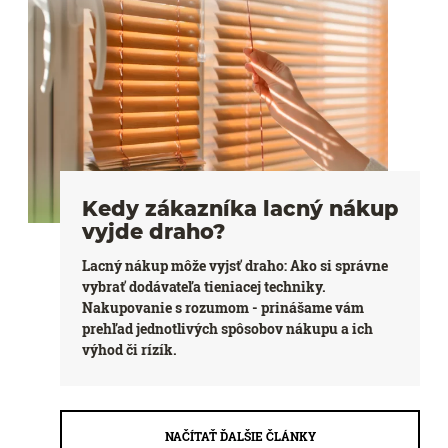
Kedy zákazníka lacný nákup
vyjde draho?
Lacný nákup môže vyjsť draho: Ako si správne
vybrať dodávateľa tieniacej techniky.
Nakupovanie s rozumom - prinášame vám
prehľad jednotlivých spôsobov nákupu a ich
výhod či rízík.
NAČÍTAŤ ĎALŠIE ČLÁNKY