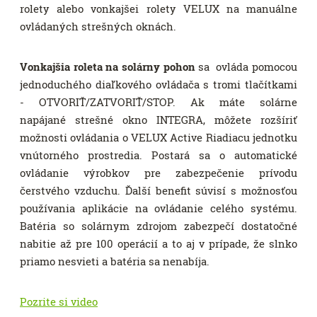
rolety alebo vonkajšei rolety VELUX na manuálne
ovládaných strešných oknách.
Vonkajšia roleta na solárny pohon
sa ovláda pomocou
jednoduchého diaľkového ovládača s tromi tlačítkami
- OTVORIŤ/ZATVORIŤ/STOP. Ak máte solárne
napájané strešné okno INTEGRA, môžete rozšíriť
možnosti ovládania o VELUX Active Riadiacu jednotku
vnútorného prostredia. Postará sa o automatické
ovládanie výrobkov pre zabezpečenie prívodu
čerstvého vzduchu. Ďalší benefit súvisí s možnosťou
používania aplikácie na ovládanie celého systému.
Batéria so solárnym zdrojom zabezpečí dostatočné
nabitie až pre 100 operácií a to aj v prípade, že slnko
priamo nesvieti a batéria sa nenabíja.
Pozrite si video