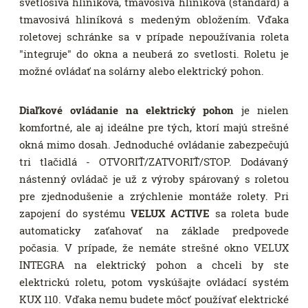
svetlosivá hliníková, tmavosivá hliníková (štandard) a
tmavosivá hliníková s medeným obložením. Vďaka
roletovej schránke sa v prípade nepoužívania roleta
"integruje" do okna a neuberá zo svetlosti. Roletu je
možné ovládať na solárny alebo elektrický pohon.
Diaľkové ovládanie na elektrický pohon
je nielen
komfortné, ale aj ideálne pre tých, ktorí majú strešné
okná mimo dosah. Jednoduché ovládanie zabezpečujú
tri tlačidlá - OTVORIŤ/ZATVORIŤ/STOP. Dodávaný
nástenný ovládač je už z výroby spárovaný s roletou
pre zjednodušenie a zrýchlenie montáže rolety. Pri
zapojení do systému
VELUX ACTIVE
sa roleta bude
automaticky zaťahovať na základe predpovede
počasia. V prípade, že nemáte strešné okno VELUX
INTEGRA na elektrický pohon a chceli by ste
elektrickú roletu, potom vyskúšajte ovládací systém
KUX 110. Vďaka nemu budete môcť používať elektrické