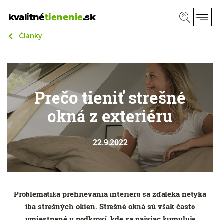
kvalitné
tienenie
.sk
Články
Prečo tieniť strešné
okná z exteriéru
22.9.2022
Problematika prehrievania interiéru sa zďaleka netýka
iba strešných okien. Strešné okná sú však často
umiestnené v podkroví, kde sa najviac kumuluje