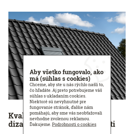
Aby všetko fungovalo, ako
má (súhlas s cookies)
Chceme, aby ste u nás rýchlo našli to,
čo hľadáte. Aj preto potrebujeme váš
súhlas s ukladaním cookies.
Niektoré sú nevyhnutné pre
fungovanie stránok, ďalšie nám
pomáhajú, aby sme vás neobťažovali
Kvalitný materiál a špičkový
nevhodne zvolenou reklamou.
dizajn sú zárukou spokojnosti
Ďakujeme.
Podrobnosti o cookies