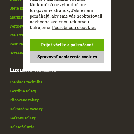
Niektoré sú nevyhnutné pre
Siete proti hmyzu
fungovanie stránok, ďalšie nám
pomáhajú, aby sme vás neobťažovali
Markízy
nevhodne zvolenou reklamou.
Pergoly
Ďakujeme.
Podrobnosti o cookies
Pre strešné okná
Posuvné panelové steny a kolejnice
Prijať všetko a pokračovať
Screenové clony
Spravovať nastavenia cookies
Luxusné tienenie
Tieniaca technika
Textilné rolety
Plisované rolety
Dekoračné závesy
Látkové rolety
Roletožalúzie