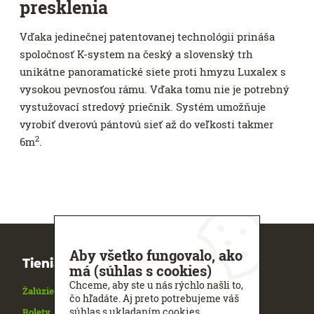
presklenia
Vďaka jedinečnej patentovanej technológii prináša
spoločnosť K-system na český a slovenský trh
unikátne panoramatické siete proti hmyzu Luxalex s
vysokou pevnosťou rámu. Vďaka tomu nie je potrebný
vystužovací stredový priečnik. Systém umožňuje
vyrobiť dverovú pántovú sieť až do veľkosti takmer
2
6m
.
Aby všetko fungovalo, ako
Tieniaca technika
má (súhlas s cookies)
Chceme, aby ste u nás rýchlo našli to,
Žalúzie
čo hľadáte. Aj preto potrebujeme váš
súhlas s ukladaním cookies.
Rolety