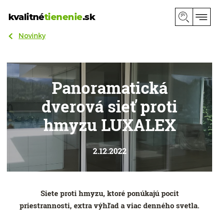
kvalitné
tienenie
.sk
Novinky
Panoramatická
dverová sieť proti
hmyzu LUXALEX
2.12.2022
Siete proti hmyzu, ktoré ponúkajú pocit
priestrannosti, extra výhľad a viac denného svetla.