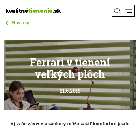
kvalitné
tienenie
.sk
Novinky
Ferrari v tienení
veľkých plôch
21.6.2019
Aj vaše závesy a záclony môžu zažiť komfortnú jazdu
...