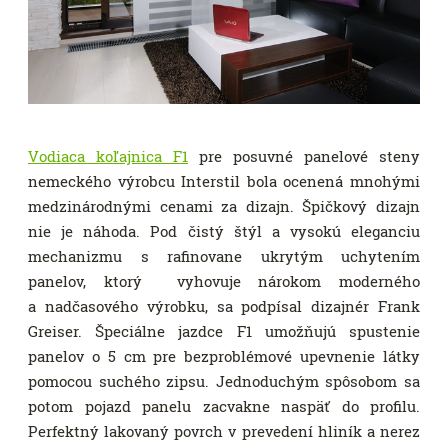
Vodiaca koľajnica F1
pre posuvné panelové steny
nemeckého výrobcu Interstil bola ocenená mnohými
medzinárodnými cenami za dizajn. Špičkový dizajn
nie je náhoda. Pod čistý štýl a vysokú eleganciu
mechanizmu s rafinovane ukrytým uchytením
panelov, ktorý vyhovuje nárokom moderného
a nadčasového výrobku, sa podpísal dizajnér Frank
Greiser. Špeciálne jazdce F1 umožňujú spustenie
panelov o 5 cm pre bezproblémové upevnenie látky
pomocou suchého zipsu. Jednoduchým spôsobom sa
potom pojazd panelu zacvakne naspäť do profilu.
Perfektný lakovaný povrch v prevedení hliník a nerez