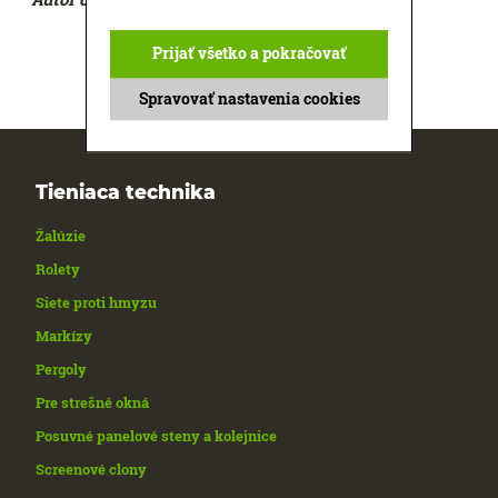
Prijať všetko a pokračovať
Spravovať nastavenia cookies
Tieniaca technika
Žalúzie
Rolety
Siete proti hmyzu
Markízy
Pergoly
Pre strešné okná
Posuvné panelové steny a kolejnice
Screenové clony