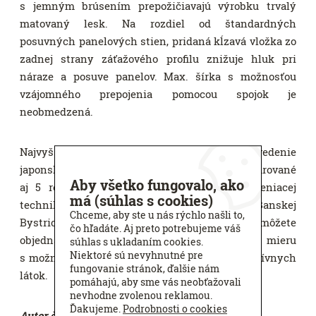
s jemným brúsením prepožičiavajú výrobku trvalý
matovaný lesk. Na rozdiel od štandardných
posuvných panelových stien, pridaná kĺzavá vložka zo
zadnej strany záťažového profilu znižuje hluk pri
náraze a posuve panelov. Max. šírka s možnosťou
vzájomného prepojenia pomocou spojok je
neobmedzená.
Najvyššia kvalita a ojedinelé luxusné prevedenie
japonskej
posuvnej panelovej steny F1
sú deklarované
Aby všetko fungovalo, ako
aj 5 ročnou záručnou dobou. V Štúdiách tieniacej
má (súhlas s cookies)
techniky K-system v Bratislave, Košiciach, Banskej
Chceme, aby ste u nás rýchlo našli to,
Bystrici, Nitre a v Žiari nad Hronom si môžete
čo hľadáte. Aj preto potrebujeme váš
objednať panelovú stenu s koľajnicou F1 na mieru
súhlas s ukladaním cookies.
Niektoré sú nevyhnutné pre
s možnosťou výberu viac ako 800 druhov atraktívnych
fungovanie stránok, ďalšie nám
látok.
pomáhajú, aby sme vás neobťažovali
nevhodne zvolenou reklamou.
Ďakujeme.
Podrobnosti o cookies
Autor článku
:
Andrea Kúdelová