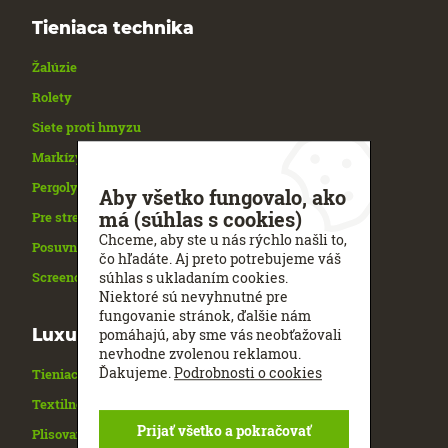
Tieniaca technika
Žalúzie
Rolety
Siete proti hmyzu
Markízy
Pergoly
Aby všetko fungovalo, ako
má (súhlas s cookies)
Pre strešné okná
Chceme, aby ste u nás rýchlo našli to,
Posuvné panelové steny a kolejnice
čo hľadáte. Aj preto potrebujeme váš
súhlas s ukladaním cookies.
Screenové clony
Niektoré sú nevyhnutné pre
fungovanie stránok, ďalšie nám
Luxusné tienenie
pomáhajú, aby sme vás neobťažovali
nevhodne zvolenou reklamou.
Ďakujeme.
Podrobnosti o cookies
Tieniaca technika
Textilné rolety
Prijať všetko a pokračovať
Plisované rolety