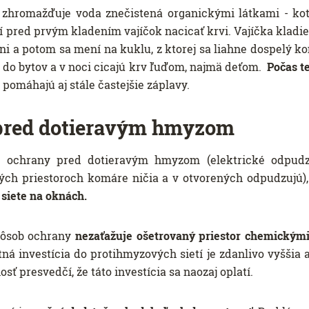
a zhromažďuje voda znečistená organickými látkami - kot
 pred prvým kladením vajíčok nacicať krvi. Vajíčka kladie
lieni a potom sa mení na kuklu, z ktorej sa liahne dospelý
ú do bytov a v noci cicajú krv ľuďom, najmä deťom.
Počas t
pomáhajú aj stále častejšie záplavy.
pred dotieravým hmyzom
v ochrany pred dotieravým hmyzom (elektrické odpudz
tých priestoroch komáre ničia a v otvorených odpudzujú),
 siete na oknách.
spôsob ochrany
nezaťažuje ošetrovaný priestor chemickým
tná investícia do protihmyzových sietí je zdanlivo vyššia a
sť presvedčí, že táto investícia sa naozaj oplatí.