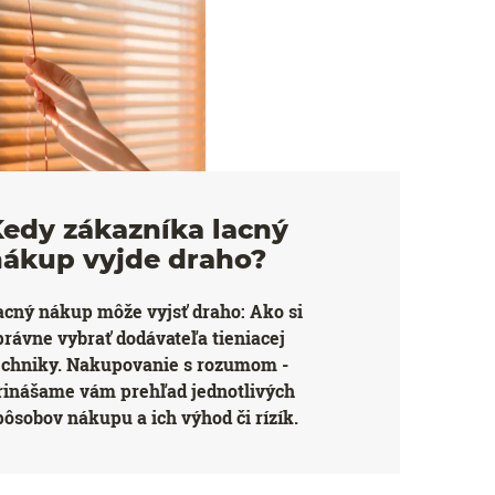
edy zákazníka lacný
nákup vyjde draho?
acný nákup môže vyjsť draho: Ako si
právne vybrať dodávateľa tieniacej
echniky. Nakupovanie s rozumom -
rinášame vám prehľad jednotlivých
pôsobov nákupu a ich výhod či rízík.