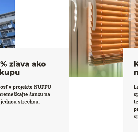
% zľava ako
K
ákupu
nosť v projekte NUPPU
L
premeškajte šancu na
s
jednou strechou.
t
p
s