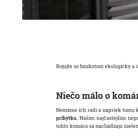
Bojujte so bzukotom ekologicky a 
Niečo málo o komá
Nemáme ich radi a napriek tomu k
príbytku.
Našim najčastejším nepr
tohto komára sa nachádzajú nielen 