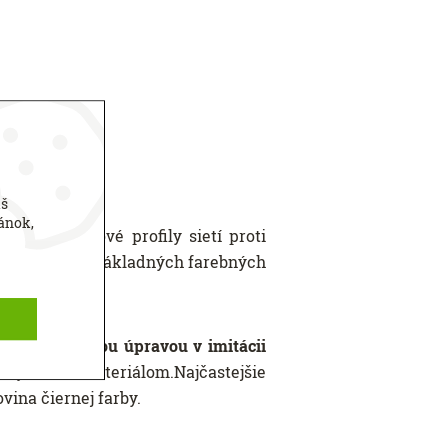
áš
ánok,
sované.
Rámové profily sietí proti
ého hliníka v základných farebných
 s renolitovou úpravou v imitácii
dolným PVC materiálom.Najčastejšie
vina čiernej farby.