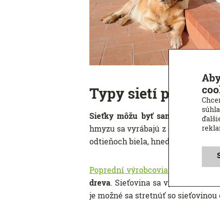
Aby
coo
Typy sietí proti h
Chcem
súhla
Sieťky môžu byť samonavíjacie
o
ďalši
rekl
hmyzu sa vyrábajú z dôvodu tvarov
odtieňoch biela, hnedá, strieborná,
Poprední výrobcovia sietí proti 
dreva
. Sieťovina sa vyrába z PVC
je možné sa stretnúť so sieťovinou 