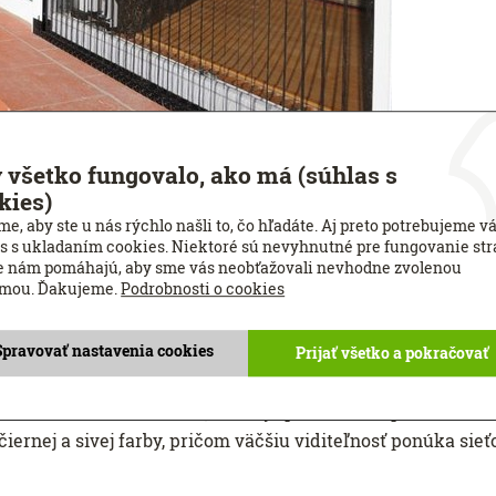
 všetko fungovalo, ako má (súhlas s
kies)
myzu
e, aby ste u nás rýchlo našli to, čo hľadáte. Aj preto potrebujeme v
s s ukladaním cookies. Niektoré sú nevyhnutné pre fungovanie str
kenné
alebo
dverové
, pántové, pevné, posuvné alebo pli
e nám pomáhajú, aby sme vás neobťažovali nevhodne zvolenou
amou. Ďakujeme.
Podrobnosti o cookies
ej stálosti a pevnosti bočných spojov najmä z extrudovan
 bronz.
Spravovať nastavenia cookies
Prijať všetko a pokračovať
hmyzu
však
ponúkajú doplnky ku oknám vo farbe RAL alebo
 alebo zo skleného vlákna, ktoré je povrchovo upravené o
čiernej a sivej farby, pričom väčšiu viditeľnosť ponúka sieťo