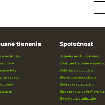
usné tienenie
Spoločnosť
ca technika
O spoločnosti K-system
né rolety
Kvalitné tienenie v médiá
ané rolety
Politika spoločnosti
ačné závesy
Bezpečnostné pokyny
é rolety
Dobrá rada nad zlato
žalúzie
Ako správne vybrať typ ti
Návody na stiahnutie