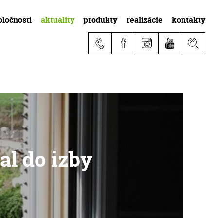
oločnosti
aktuality
produkty
realizácie
kontakty
al do izby