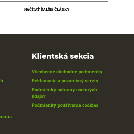
NAČÍTAŤ ĎALŠIE ČLÁNKY
Klientská sekcia
Všeobecné obchodné podmienky
ch
Reklamácia a pozáručný servis
Podmienky ochrany osobných
údajov
Podmienky používania cookies
enenia