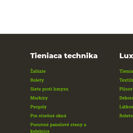
Tieniaca technika
Lux
Žalúzie
Tienia
Rolety
Textil
Siete proti hmyzu
Plisov
Markízy
Dekor
Pergoly
Látkov
Pre strešné okná
Roleto
Posuvné panelové steny a
kolejnice