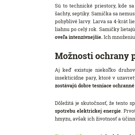
Sú to technické priestory, kde s
šachty, septiky. Samička sa nemusí
pohyblivé larvy. Larva sa 4-krát 
liahnu po celý rok. Samičky lietaj
oveľa intenzívnejšie.
Ich množeniu 
Možnosti ochrany 
Aj keď existuje niekoľko druho
insekticídne pary, ktoré v uzavre
zostávajú dobre tesniace ochranné
Dôležitá je skutočnosť, že tento 
spotrebu elektrickej energie
. Prvo
hmyzu, avšak ich životnosť a účinno