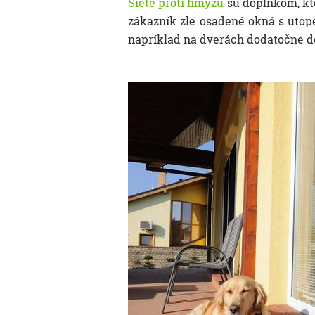
Siete proti hmyzu
sú doplnkom, kt
zákazník zle osadené okná s utop
napríklad na dverách dodatočne d