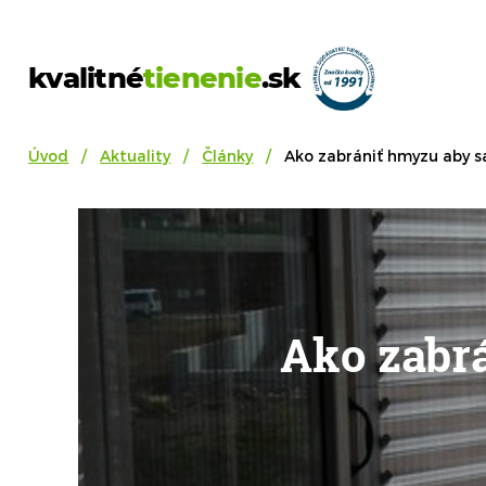
kvalitné
tienenie
.sk
Úvod
Aktuality
Články
Ako zabrániť hmyzu aby sa
Ako zabrá