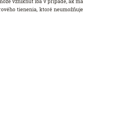
môže vzniknúť iba v prípade, ak má
rového tienenia, ktoré neumožňuje