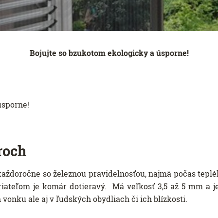
Bojujte so bzukotom ekologicky a úsporne!
úsporne!
roch
aždoročne so železnou pravidelnosťou, najmä počas teplé
iateľom je komár dotieravý. Má veľkosť 3,5 až 5 mm a j
vonku ale aj v ľudských obydliach či ich blízkosti.