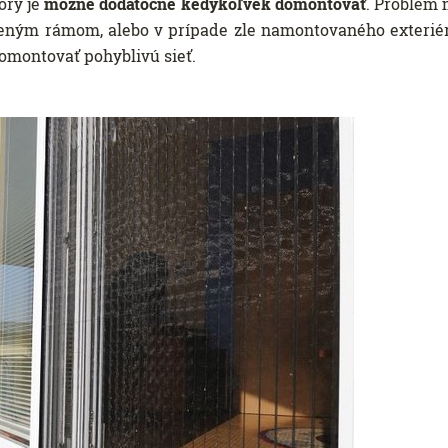
orý je
možné dodatočne kedykoľvek domontovať
. Problém 
eným rámom, alebo v prípade zle namontovaného exterié
omontovať pohyblivú sieť.