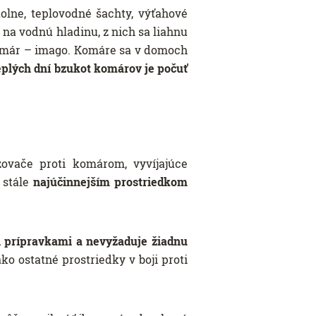
olne, teplovodné šachty, výťahové
 na vodnú hladinu, z nich sa liahnu
 komár – imago. Komáre sa v domoch
eplých dní bzukot komárov je počuť
ovače proti komárom, vyvíjajúce
 stále
najúčinnejším prostriedkom
i prípravkami a nevyžaduje žiadnu
ko ostatné prostriedky v boji proti