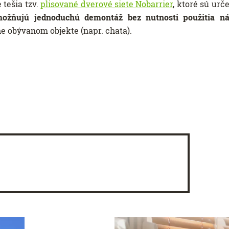
 tešia tzv.
plisované dverové siete Nobarrier
, ktoré sú urč
ožňujú jednoduchú demontáž bez nutnosti použitia ná
ne obývanom objekte (napr. chata).